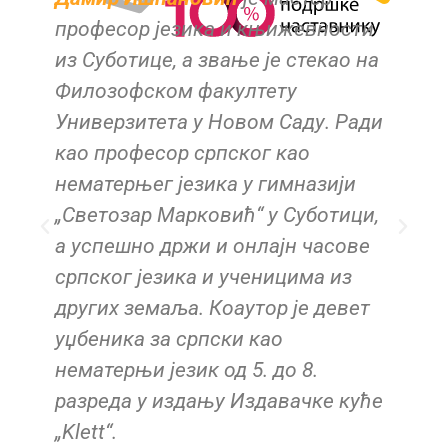
професор језика и књижевности
из Суботице, a звање је стекао на
Филозофском факултету
ј
Универзитета у Новом Саду. Ради
као професор српског као
нематерњег језика у гимназији
„Светозар Марковић“ у Суботици,
а успешно држи и онлајн часове
српског језика и ученицима из
и
других земаља. Коаутор је девет
уџбеника за српски као
у
нематерњи језик од 5. до 8.
а
разреда у издању Издавачке куће
„Klett“.