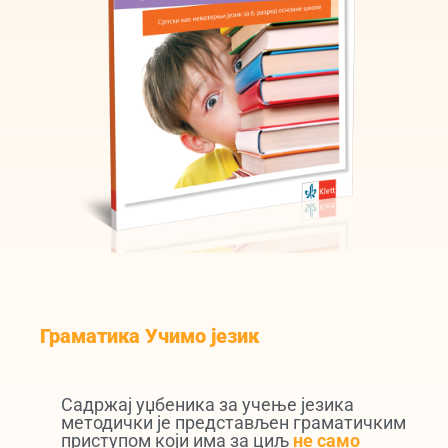
Граматика Учимо језик
Садржај уџбеника за учење језика
методички је представљен граматичким
приступом који има за циљ
не само