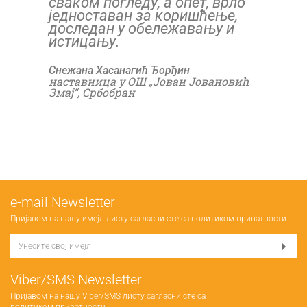
сваком погледу, а опет, врло
једноставан за коришћење,
доследан у обележавању и
истицању.
Снежана Хасанагић Ђорђин
наставница у ОШ „Јован Јовановић
Змај“, Србобран
е-mail Newsletter
Пријавом на нашу имејл листу сагласни сте са
политиком приватности
Viber/SMS Newsletter
Пријавом на нашу Viber/SMS листу сагласни сте са
политиком приватности