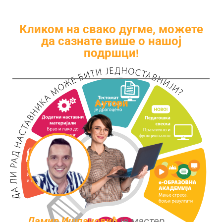
Кликом на свако дугме, можете
да сазнате више о нашој
подршци
!
Аутори
Дамир Ишпановић
је мастер