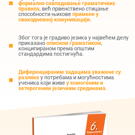
формално савладавање граматичких
правила
, већ првенствено стицање
способности њихове
примене у
свакодневној комуникацији.
Због тога је градиво језика у највећем делу
приказано
описном граматиком
,
конципираном према општим
стандардима постигнућа.
Диференцираним задацима уважене су
разлике
у потребама и могућностима
ученика који живе
у хомогеним и
хетерогеним језичким срединама.