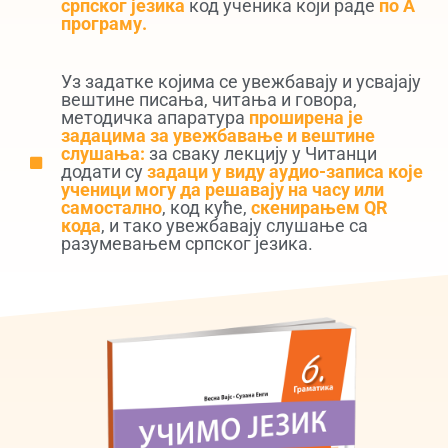
српског језика
код ученика који раде
по А
програму.
Уз задатке којима се увежбавају и усвајају
вештине писања, читања и говора,
методичка апаратура
проширена је
задацима за увежбавање и вештине
слушања:
за сваку лекцију у Читанци
додати су
задаци у виду аудио-записа које
ученици могу да решавају на часу или
самостално
, код куће,
скенирањем QR
кода
, и тако увежбавају слушање са
разумевањем српског језика.