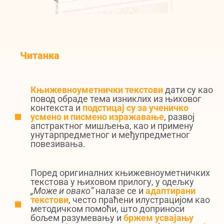
Читанка
Књижевноуметнички текстови
дати су као
повод обраде тема изниклих из њиховог
контекста и
подстицај су за ученичко
усмено и писмено изражавање
, развој
апстрактног мишљења, као и примену
унутарпредметног и међупредметног
повезивања.
Поред оригиналних књижевноуметничких
текстова у њиховом прилогу, у одељку
„Може и овако”
налазе се и
адаптирани
текстови
, често праћени илустрацијом као
методичком помоћи, што доприноси
бољем разумевању и
бржем усвајању