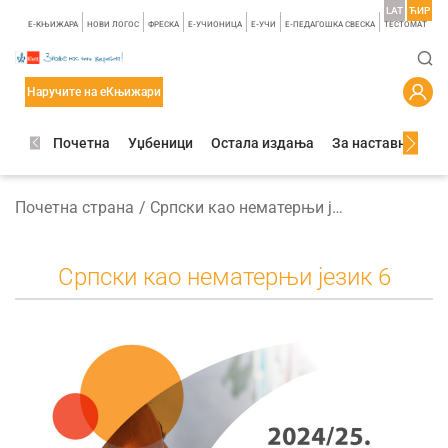
LAT
ЋИР
E-КЊИЖАРА
НОВИ ЛОГОС
ФРЕСКА
E-УЧИОНИЦА
E-УЧИ
Е-ПЕДАГОШКА СВЕСКА
TЕСТОМАТ
Наручите на еКњижари
Почетна
Уџбеници
Остала издања
За наставнике
Почетна страна
Српски као нематерњи језик 6
Српски као нематерњи језик 6