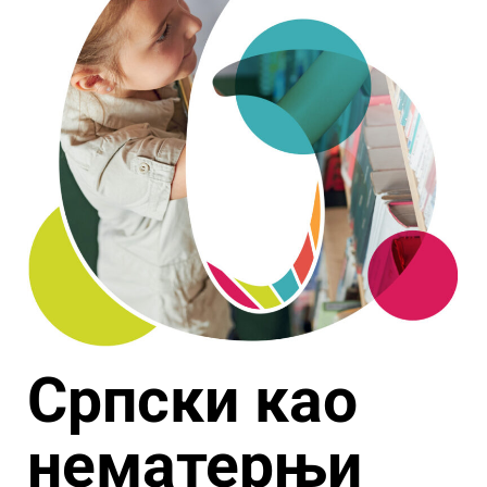
Српски као
нематерњи