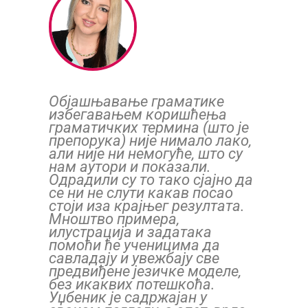
Објашњавање граматике
избегавањем коришћења
граматичких термина (што је
препорука) није нимало лако,
али није ни немогуће, што су
нам аутори и показали.
Одрадили су то тако сјајно да
се ни не слути какав посао
стоји иза крајњег резултата.
Мноштво примера,
илустрација и задатака
помоћи ће ученицима да
савладају и увежбају све
предвиђене језичке моделе,
без икаквих потешкоћа.
Уџбеник је садржајан у