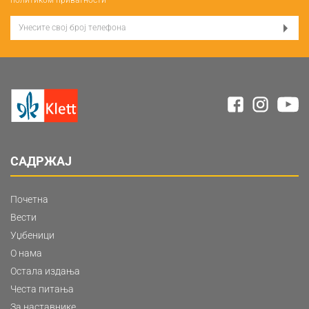
САДРЖАЈ
Почетна
Вести
Уџбеници
О нама
Остала издања
Честа питања
За наставнике