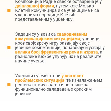
Композиција Радне свеске остварена је у
дијалошкој форми
, путем које Мољко
Клетић комуницира и са ученицима и са
члановима породице Клетић
представљеним у уџбенику.
Задаци су у вези са
свакодневним
комуникацијским ситуацијама
, ученици
кроз својеврсну игру развијају своје
језичке компетенције, понављају и усвајају
велики број фреквентних речи и израза
, а
разнолике вежбе упућују их на различите
начине учења.
Ученици су смештени
у контекст
проблемских ситуација
, те изналажењем
решења стичу знања и вештине за
функционално овладавање српским
језиком