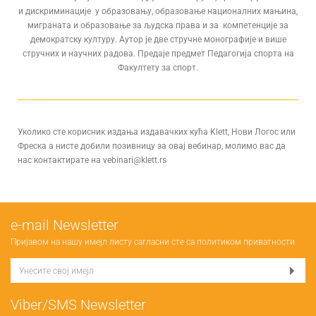
и дискриминације у образовању, образовање националних мањина,
миграната и образовање за људска права и за компетенције за
демократску културу. Аутор је две стручне монографије и више
стручних и научних радова. Предаје предмет Педагогија спорта на
Факултету за спорт.
Уколико сте корисник издања издавачких кућа Klett, Нови Логос или
Фреска а нисте добили позивницу за овај вебинар, молимо вас да
нас контактирате на vebinari@klett.rs
е-mail Newsletter
Пријавом на нашу имејл листу сагласни сте са
политиком приватности
Viber/SMS Newsletter