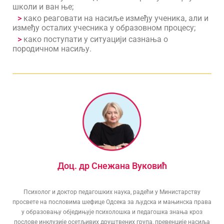
школи и ван ње;
>
како реаговати на насиље између ученика, али и
између осталих учесника у образовном процесу;
>
к
ако поступати у ситуацији сазнања о
породичном насиљу.
Доц. др Снежана Вуковић
Психолог и доктор педагошких наука, радећи у Министарству
просвете на пословима шефице Одсека за људска и мањинска права
у образовању обједињује психолошка и педагошка знања кроз
послове инклузије осетљивих друштвених група, превенције насиља