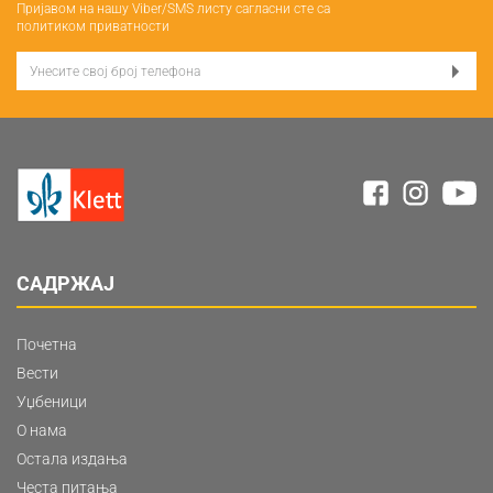
Пријавом на нашу Viber/SMS листу сагласни сте са
политиком приватности
САДРЖАЈ
Почетна
Вести
Уџбеници
О нама
Остала издања
Честа питања