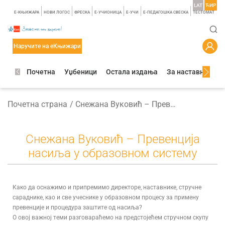
LAT
ЋИР
E-КЊИЖАРА
НОВИ ЛОГОС
ФРЕСКА
E-УЧИОНИЦА
E-УЧИ
Е-ПЕДАГОШКА СВЕСКА
TЕСТОМАТ
Наручите на еКњижари
Почетна
Уџбеници
Остала издања
За наставнике
Почетна страна
Снежана Вуковић – Превенција насиља у образовном систему
Снежана Вуковић – Превенција
насиља у образовном систему
Како да оснажимо и припремимо директоре, наставнике, стручне
сараднике, као и све учеснике у образовном процесу за примену
превенције и процедура заштите од насиља?
О овој важној теми разговараћемо на предстојећем стручном скупу