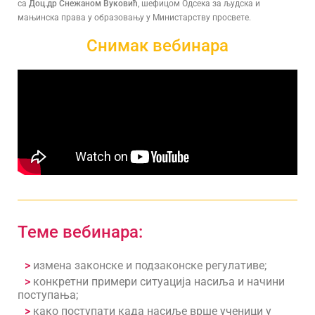
са
Доц.др Снежаном Вуковић
, шефицом Oдсека за људска и
мањинска права у образовању у Министарству просвете.
Снимак
вебинара
Теме вебинара:
>
измена законске и подзаконске регулативе;
>
конкретни примери ситуација насиља и начини
поступања;
>
како поступати када насиље врше ученици у