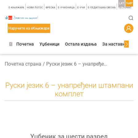
LAT
ЋИР
E-КЊИЖАРА
НОВИ ЛОГОС
ФРЕСКА
E-УЧИОНИЦА
E-УЧИ
Е-ПЕДАГОШКА СВЕСКА
TЕСТОМАТ
Наручите на еКњижари
Почетна
Уџбеници
Остала издања
За наставнике
Почетна страна
Руски језик 6 – унапређени штампани комплет
Руски језик 6 – унапређени штампани
комплет
Уџбеник за шести разред