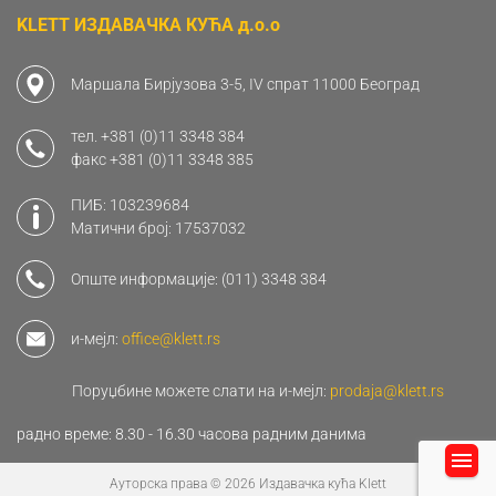
KLETT ИЗДАВАЧКА КУЋА д.о.о
Маршала Бирјузова 3-5, IV спрат 11000 Београд
тел.
+381 (0)11 3348 384
факс
+381 (0)11 3348 385
ПИБ: 103239684
Матични број: 17537032
Опште информације:
(011) 3348 384
и-мејл:
office@klett.rs
Поруџбине можете слати на и-мејл:
prodaja@klett.rs
радно време: 8.30 - 16.30 часова радним данима
Ауторска права © 2026 Издавачка кућа Klett