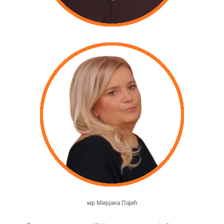
мр Мирјана Пајић