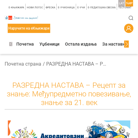
LAT
ЋИР
E-КЊИЖАРА
НОВИ ЛОГОС
ФРЕСКА
E-УЧИОНИЦА
E-УЧИ
Е-ПЕДАГОШКА СВЕСКА
TЕСТОМАТ
Наручите на еКњижари
Почетна
Уџбеници
Остала издања
За наставнике
Почетна страна
РАЗРЕДНА НАСТАВА – Рецепт за знање: Међупредметно повезивање, знање за 21. век
РАЗРЕДНА НАСТАВА – Рецепт за
знање: Међупредметно повезивање,
знање за 21. век