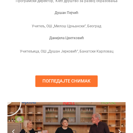
Програмски директор, Klett друштво за развој образовања
Душан Пејчић
Учитељ, ОШ „Милош Црњански”, Београд
Данијела Цветковић
Учитељица, ОШ „Душан Јерковић”, Банатски Карловац
ПОГЛЕДАЈТЕ СНИМАК