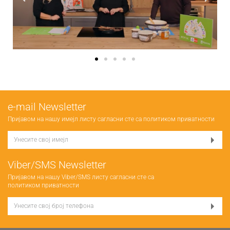
е-mail Newsletter
Пријавом на нашу имејл листу сагласни сте са
политиком приватности
Viber/SMS Newsletter
Пријавом на нашу Viber/SMS листу сагласни сте са
политиком приватности