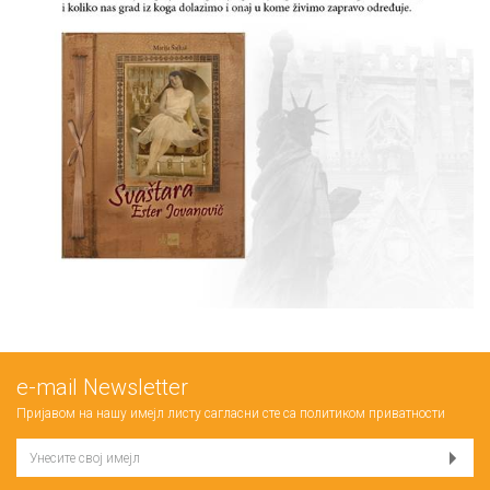
е-mail Newsletter
Пријавом на нашу имејл листу сагласни сте са
политиком приватности