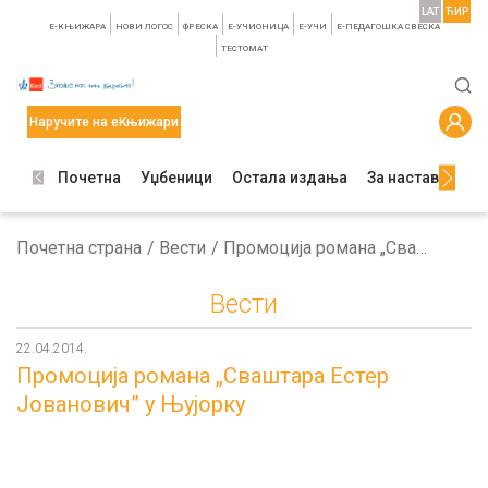
LAT
ЋИР
E-КЊИЖАРА
НОВИ ЛОГОС
ФРЕСКА
E-УЧИОНИЦА
E-УЧИ
Е-ПЕДАГОШКА СВЕСКА
TЕСТОМАТ
Наручите на еКњижари
Почетна
Уџбеници
Остала издања
За наставнике
Почетна страна
Вести
Промоција романа „Сваштара Естер Јованович” у Њујорку
Вести
22.04.2014.
Промоција романа „Сваштара Естер
Јованович” у Њујорку