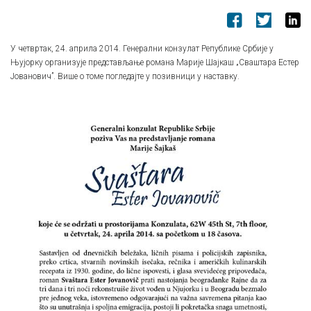
У четвртак, 24. априла 2014. Генерални конзулат Републике Србије у
Њујорку организује представљање романа Марије Шајкаш „Сваштара Естер
Јованович”. Више о томе погледајте у позивници у наставку.