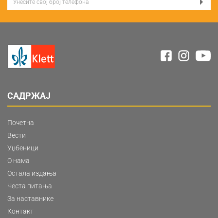
САДРЖАЈ
Почетна
Вести
Уџбеници
О нама
Остала издања
Честа питања
За наставнике
Контакт