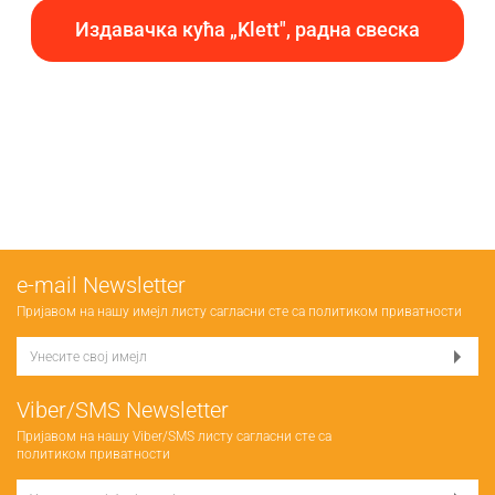
Издавачка кућа „Klett", радна свеска
е-mail Newsletter
Пријавом на нашу имејл листу сагласни сте са
политиком приватности
Viber/SMS Newsletter
Пријавом на нашу Viber/SMS листу сагласни сте са
политиком приватности