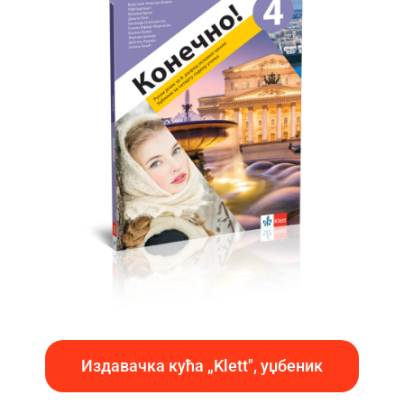
Издавачка кућа „Klett", уџбеник