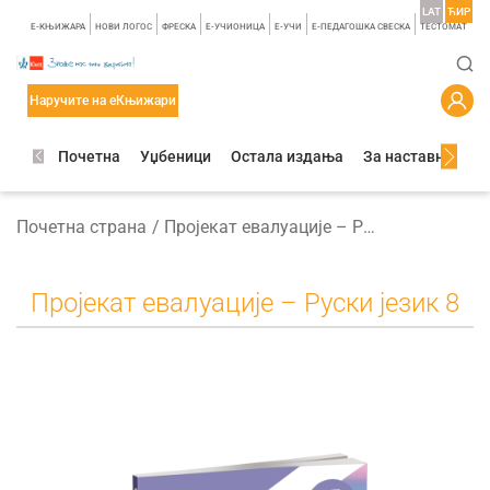
LAT
ЋИР
E-КЊИЖАРА
НОВИ ЛОГОС
ФРЕСКА
E-УЧИОНИЦА
E-УЧИ
Е-ПЕДАГОШКА СВЕСКА
TЕСТОМАТ
Наручите на еКњижари
Почетна
Уџбеници
Остала издања
За наставнике
Почетна страна
Пројекат евалуације – Руски језик 8
Пројекат евалуације – Руски језик 8