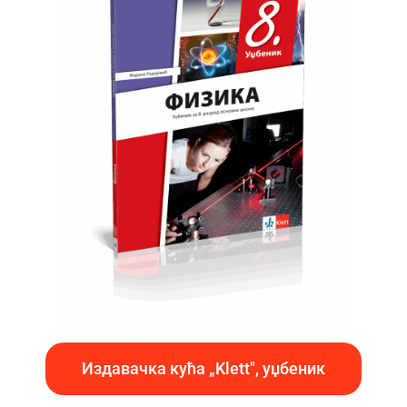
Издавачка кућа „Klett", уџбеник