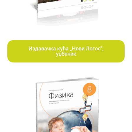
Издавачка кућа „Нови Логос",
уџбеник