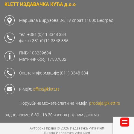
KLETT ИЗДАВАЧКА КУЋА д.о.о
Маршала Бирјузова 3-5, IV спрат 11000 Београд
тел.
+381 (0)11 3348 384
факс
+381 (0)11 3348 385
ПИБ: 103239684
Матични број: 17537032
Опште информације:
(011) 3348 384
и-мејл:
office@klett.rs
Поруџбине можете слати на и-мејл:
prodaja@klett.rs
радно време: 8.30 - 16.30 часова радним данима
Ауторска права © 2026 Издавачка кућа Klett
Дизајн Издавачка кућа Klett