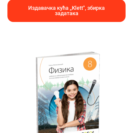
Издавачка кућа „Klett", збирка
задатака