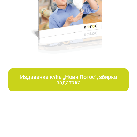
Издавачка кућа „Нови Логос", збирка
задатака