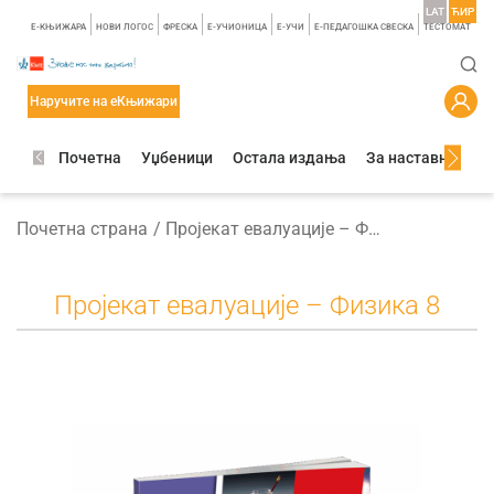
LAT
ЋИР
E-КЊИЖАРА
НОВИ ЛОГОС
ФРЕСКА
E-УЧИОНИЦА
E-УЧИ
Е-ПЕДАГОШКА СВЕСКА
TЕСТОМАТ
Наручите на еКњижари
Почетна
Уџбеници
Остала издања
За наставнике
Почетна страна
Пројекат евалуације – Физика 8
Пројекат евалуације – Физика 8