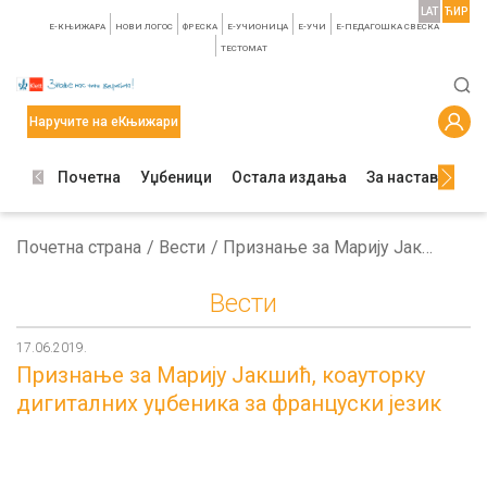
LAT
ЋИР
E-КЊИЖАРА
НОВИ ЛОГОС
ФРЕСКА
E-УЧИОНИЦА
E-УЧИ
Е-ПЕДАГОШКА СВЕСКА
TЕСТОМАТ
Наручите на еКњижари
Почетна
Уџбеници
Остала издања
За наставнике
Почетна страна
Вести
Признање за Марију Јакшић, коауторку дигиталних уџбеника за француски језик
Вести
17.06.2019.
Признање за Марију Јакшић, коауторку
дигиталних уџбеника за француски језик