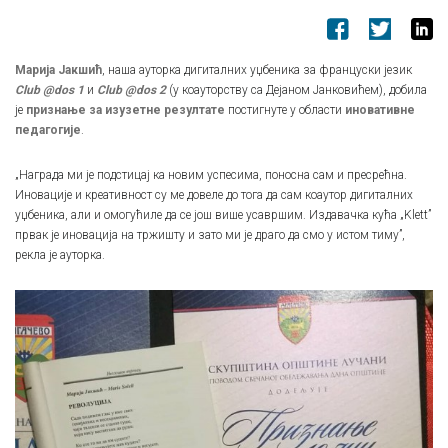
Марија Јакшић
, наша ауторка дигиталних уџбеника за француски језик
Club @dos 1
и
Club @dos 2
(у коауторству са Дејаном Јанковићем), добила
је
признање за изузетне резултате
постигнуте у области
иновативне
педагогије
.
„Награда ми је подстицај ка новим успесима, поносна сам и пресрећна.
Иновације и креативност су ме довеле до тога да сам коаутор дигиталних
уџбеника, али и омогућиле да се још више усавршим. Издавачка кућа „Klett”
првак је иновација на тржишту и зато ми је драго да смо у истом тиму”,
рекла је ауторка.