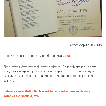
Фото: Марија Јакшић
Прочитајте више о признању и добитницима
ОВДЕ
.
Дигитални уџбеници за француски језик
обједињују традиционалне
методе учења страног језика и захтеве савремене наставе, при чему се на
динамичан и интерактиван начин подстиче развијање свих језичких
вештина.
Izdavačka kuća Klett – Digitalni udžbenici i jedinstveni nastavnički
komplet za francuski jezik