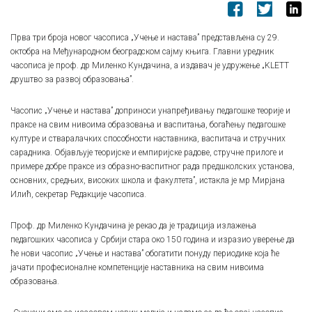
Прва три броја новог часописа „Учење и настава” представљена су 29.
октобра на Међународном београдском сајму књига. Главни уредник
часописа је проф. др Миленко Кундачина, а издавач је удружење „KLETT
друштво за развој образовања”.
Часопис „Учење и настава” доприноси унапређивању педагошке теорије и
праксе на свим нивоима образовања и васпитања, богаћењу педагошке
културе и стваралачких способности наставника, васпитача и стручних
сарадника. Објављује теоријске и емпиријске радове, стручне прилоге и
примере добре праксе из образно-васпитног рада предшколских установа,
основних, средњих, високих школа и факултета”, истакла је мр Мирјана
Илић, секретар Редакције часописа.
Проф. др Миленко Кундачина је рекао да је традиција излажења
педагошких часописа у Србији стара око 150 година и изразио уверење да
ће нови часопис „Учење и настава” обогатити понуду периодике која ће
јачати професионалне компетенције наставника на свим нивоима
образовања.