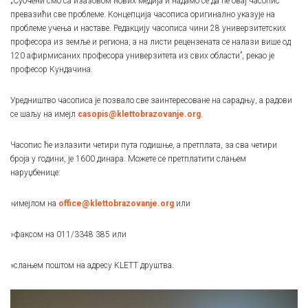
„Суочени смо са изазовом нових медија и надамо се да ће овај часопис
превазићи све проблеме. Концепција часописа оригинално указује на
проблеме учења и наставе. Редакцију часописа чини 28 универзитетских
професора из земље и региона, а на листи рецензената се налази више од
120 афирмисаних професора универзитета из свих области”, рекао је
професор Кундачина.
Уредништво часописа је позвало све заинтересоване на сарадњу, а радови
се шаљу на имејл
casopis@klettobrazovanje.org
.
Часопис ће излазити четири пута годишње, а претплата, за сва четири
броја у години, је 1600 динара. Можете се претплатити слањем
наруџбенице:
»имејлом на
office@klettobrazovanje.org
или
»факсом на 011/3348 385 или
»слањем поштом на адресу KLETT друштва.