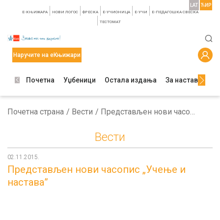
LAT
ЋИР
E-КЊИЖАРА
НОВИ ЛОГОС
ФРЕСКА
E-УЧИОНИЦА
E-УЧИ
Е-ПЕДАГОШКА СВЕСКА
TЕСТОМАТ
Наручите на еКњижари
Почетна
Уџбеници
Остала издања
За наставнике
Почетна страна
Вести
Представљен нови часопис „Учење и настава”
Вести
02.11.2015.
Представљен нови часопис „Учење и
настава”