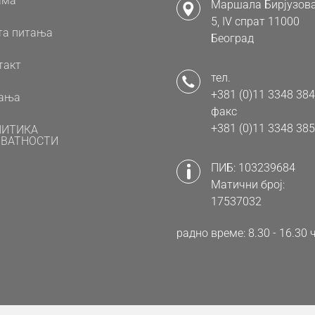
ама
Маршала Бирјузова
5, IV спрат 11000
та питања
Београд
такт
тел.
+381 (0)11 3348 384
ања
факс
+381 (0)11 3348 385
ЛИТИКА
ВАТНОСТИ
ПИБ: 103239684
Матични број:
17537032
радно време: 8.30 - 16.3