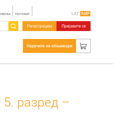
LAT
ЋИР
 СВЕСКА
TЕСТОМАТ
Регистрација
Пријавите се
Наручите на еКњижари
 5. разред –