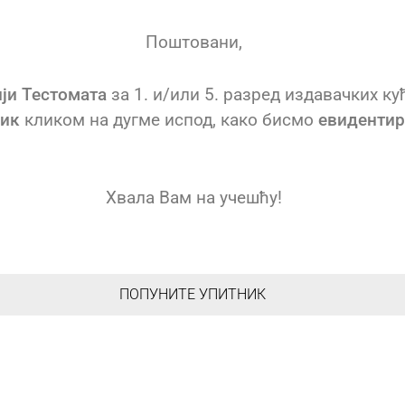
Поштовани,
ији Тестомата
за 1. и/или 5. разред издавачких ку
ник
кликом на дугме испод, како бисмо
евидентир
Хвала Вам на учешћу!
ПОПУНИТЕ УПИТНИК