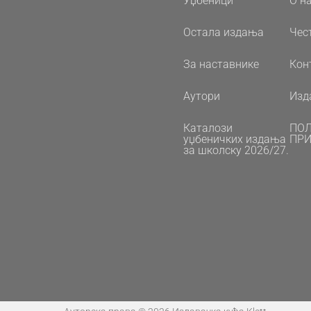
Уџбеници
О н
Остала издања
Чес
За наставнике
Кон
Аутори
Изд
Каталози
ПО
уџбеничких издања
ПРИ
за школску 2026/27.