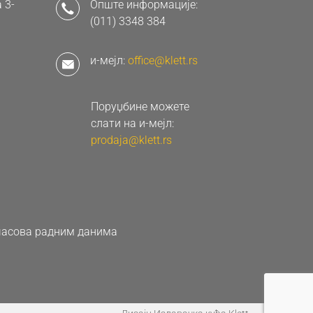
 3-
Опште информације:
(011) 3348 384
и-мејл:
office@klett.rs
Поруџбине можете
слати на и-мејл:
prodaja@klett.rs
0 часова радним данима