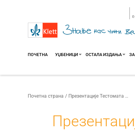
E
ПОЧЕТНА
УЏБЕНИЦИ
ОСТАЛА ИЗДАЊА
ЗА
Почетна страна
Презентације Тестомата за 1. и 5. разред – упитник за учеснике
Презентациј