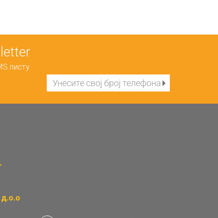
etter
MS листу
д.о.о