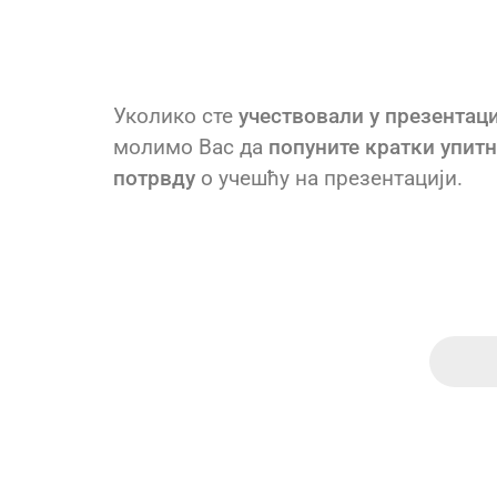
Уколико сте
учествовали у презентац
молимо Вас да
попуните кратки упит
потрвду
о учешћу на презентацији.