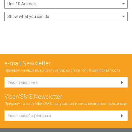
Unit 10 Animals
Show what you can do
е-mail Newsletter
Пријавом на нашу имејл листу сагласни сте са
политиком приватности
Viber/SMS Newsletter
Пријавом на нашу Viber/SMS листу сагласни сте са
политиком приватности