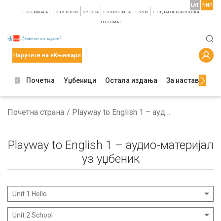
LAT
ЋИР
E-КЊИЖАРА
НОВИ ЛОГОС
ФРЕСКА
E-УЧИОНИЦА
E-УЧИ
Е-ПЕДАГОШКА СВЕСКА
TЕСТОМАТ
Наручите на еКњижари
Почетна
Уџбеници
Остала издања
За наставнике
Почетна страна
Playway to English 1 – аудио-материјал уз уџбеник
Playway to English 1 – аудио-материјал
уз уџбеник
Unit 1 Hello
Unit 2 School