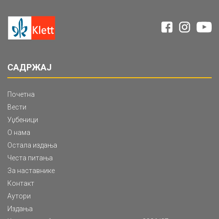
САДРЖАЈ
Почетна
Вести
Уџбеници
О нама
Остала издања
Честа питања
За наставнике
Контакт
Аутори
Издања