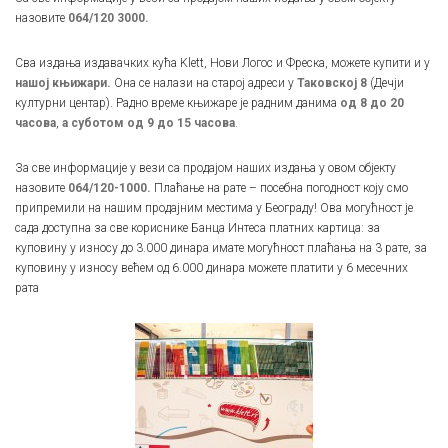
назовите
064/120 3000.
Сва издања издавачких кућа Klett, Нови Логос и Фреска, можете купити и у
нашој књижари.
Она се налази на старој адреси у
Таковској 8
(Дечји
културни центар). Радно време књижаре је радним данима
од 8 до 20
часова
,
а суботом од 9 до 15 часова
.
За све информације у вези са продајом наших издања у овом објекту
назовите
064/120-1000.
Плаћање на рате – посебна погодност коју смо
припремили на нашим продајним местима у Београду! Ова могућност је
сада доступна за све кориснике Банца Интеса платних картица: за
куповину у износу до 3.000 динара имате могућност плаћања на 3 рате, за
куповину у износу већем од 6.000 динара можете платити у 6 месечних
рата