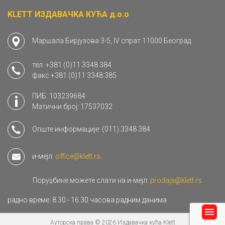
KLETT ИЗДАВАЧКА КУЋА д.о.о
Маршала Бирјузова 3-5, IV спрат 11000 Београд
тел.
+381 (0)11 3348 384
факс
+381 (0)11 3348 385
ПИБ: 103239684
Матични број: 17537032
Опште информације:
(011) 3348 384
и-мејл:
office@klett.rs
Поруџбине можете слати на и-мејл:
prodaja@klett.rs
радно време: 8.30 - 16.30 часова радним данима
Ауторска права © 2026 Издавачка кућа Klett