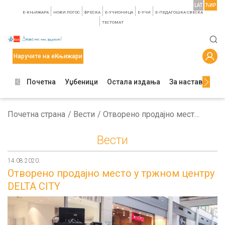
LAT
ЋИР
E-КЊИЖАРА
НОВИ ЛОГОС
ФРЕСКА
E-УЧИОНИЦА
E-УЧИ
Е-ПЕДАГОШКА СВЕСКА
TЕСТОМАТ
Наручите на еКњижари
Почетна
Уџбеници
Остала издања
За наставнике
Почетна страна
Вести
Отворено продајно место у тржном центру DELTA CITY
Вести
14.08.2020.
Отворено продајно место у тржном центру
DELTA CITY