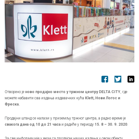
Отворено је
ново продајно место у тржном центру
DELTA CITY
, где
можете набавити сва издања издавачких кућа
Klett, Нови Логос и
Фреска.
Продајни штанд се налази у приземљу тржног центра, а радно време је
свакога дана од 10 до 21 часa
и радиће у периоду
15. 8 – 30. 9. 2020
.
За све информације у вези са продајом наших издања у овом објекту