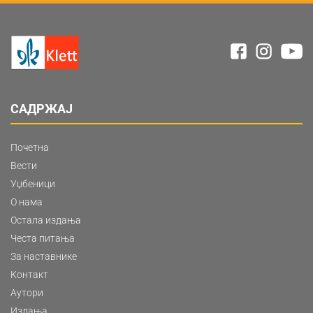
САДРЖАЈ
Почетна
Вести
Уџбеници
О нама
Остала издања
Честа питања
За наставнике
Контакт
Аутори
Издања