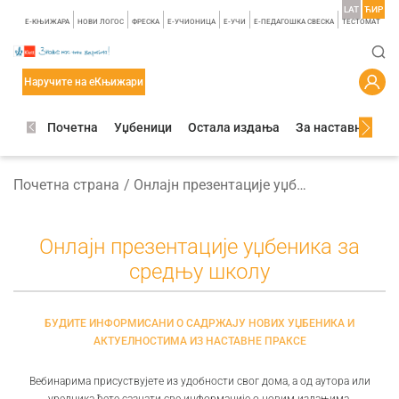
LAT
ЋИР
E-КЊИЖАРА
НОВИ ЛОГОС
ФРЕСКА
E-УЧИОНИЦА
E-УЧИ
Е-ПЕДАГОШКА СВЕСКА
TЕСТОМАТ
Наручите на еКњижари
Почетна
Уџбеници
Остала издања
За наставнике
Почетна страна
Онлајн презентације уџбеника за средњу школу
Онлајн презентације уџбеника за
средњу школу
БУДИТЕ ИНФОРМИСАНИ О САДРЖАЈУ НОВИХ УЏБЕНИКА И
АКТУЕЛНОСТИМА ИЗ НАСТАВНЕ ПРАКСЕ
Вебинарима присуствујете из удобности свог дома, а од аутора или