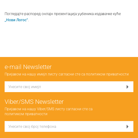
Погледајте распоред онлајн презентација уџбеника издавачке куће
„Нови Логос”
.
е-mail Newsletter
Пријавом на нашу имејл листу сагласни сте са
политиком приватности
Viber/SMS Newsletter
Пријавом на нашу Viber/SMS листу сагласни сте са
политиком приватности