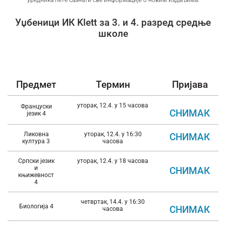
уредника ћете сазнати све информације о новим издањима.
Уџбеници ИК Klett за 3. и 4. разред средње
школе
Предмет
Термин
Пријава
уторак, 12.4. у 15 часова
Француски
СНИМАК
језик 4
Ликовна
уторак, 12.4. у 16:30
СНИМАК
култура 3
часова
Српски језик
уторак, 12.4. у 18 часова
и
СНИМАК
књижевност
4
четвртак, 14.4. у 16:30
Биологија 4
СНИМАК
часова