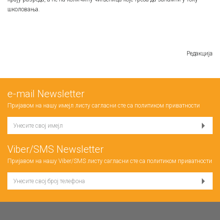
школовања.
Редакција
е-mail Newsletter
Пријавом на нашу имејл листу сагласни сте са
политиком приватности
Viber/SMS Newsletter
Пријавом на нашу Viber/SMS листу сагласни сте са
политиком приватности