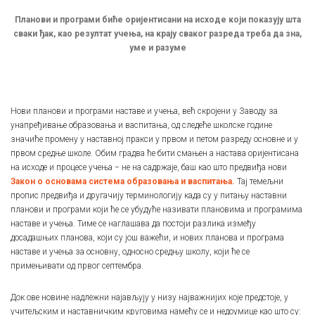
Планови и програми биће оријентисани на исходе који показују шта
сваки ђак, као резултат учења, на крају сваког разреда треба да зна,
уме и разуме
Нови планови и програми наставе и учења, већ скројени у Заводу за
унапређивање образовања и васпитања, од следеће школске године
значиће промену у наставној пракси у првом и петом разреду основне и у
првом средње школе. Обим градва ће бити смањен а настава оријентисана
на исходе и процесе учења − не на садржаје, баш као што предвиђа нови
Закон о основама система образовања и васпитања.
Тај темељни
пропис предвиђа и другачију терминологију када су у питању наставни
планови и програми који ће се убудуће називати плановима и програмима
наставе и учења. Тиме се наглашава да постоји разлика између
досадашњих планова, који су још важећи, и нових планова и програма
наставе и учења за основну, односно средњу школу, који ће се
примењивати од првог септембра.
Док ове новине надлежни најављују у низу најважнијих које предстоје, у
учитељским и наставничким круговима намећу се и недоумице као што су: