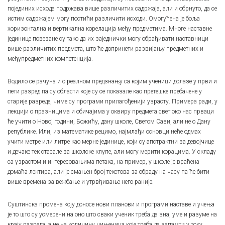
појединих исхода подржава више различитих садржаја, али и обрнуто, да се
истим садржајем могу постићи различити исходи. Омогућена је боља
хоризонтална и вертикална корелација међу предметима. Многе наставне
јединице повезане су тако да их заједнички могу обрађивати наставници
више различитих предмета, што ће допринети развијању предметних и
међупредметних компетенција.
Водило се рачуна и о реалном предзнању са којим ученици долазе у први и
пети разред па су области које су се показале као претешке пребачене у
старије разреде, чиме су програми прилагођенији узрасту. Примера ради, у
лекцији о празницима и обичајима у оквиру предмета свет око нас прваци
ће учити о Новој години, Божићу, дану школе, Светом Сави, али не о Дану
републике. Или, из математике рецимо, најмлађи основци неће одмах
учити метре или литре као мерне јединице, који су апстрактни за девојчице
и дечаке тек стасале за школске клупе, али могу мерити корацима. У складу
са узрастом и интересовањима петака, на пример, у школе је враћена
домаћа лектира, али је смањен број текстова за обраду на часу па ће бити
више времена за вежбање и утрвђивање него раније.
Суштинска промена коју доносе нови планови и програми наставе и учења
је то што су усмерени на оно што сваки ученик треба да зна, уме и разуме на
крају разреда, а не на количину чињеница које треба да запамти у току