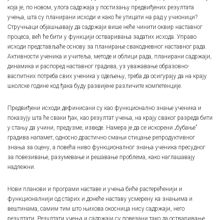
која је, по новом, улога садржаја у постизању предвиђених резултата
учења, шта су планирани исходи и како ће утицати на рад у учионици?
Стручњаци објашњавају да садржаји више неће чинити оквир наставног
процеса, већ ће бити у функцији остваривања задатих исхода. Управо
исходи представљаће основу за планирање свакодневног наставног рада.
Активности ученика и учитеља, методе и облици рада, планирани садржаји,
динамика и распоред наставног градива, уз уважавање образовно-
васпитних потреба свих ученика у одељењу, треба да осигурају да на крају
школске године код ђака буду развијене различите компетенције.
Предвиђени исходи дефинисани су као функционално знање ученика и
показују шта ће сваки ђак, као резултат учења, на крају сваког разреда бити
у стању да учини, предузме, изведе. Намера је да се искорени „бубање”
градива напамет, односно драстично смањи стицање репродуктивног
знања за оцену, а повећа ниво функционалног знања ученика пресудног
за повезивање, разумевање и решавање проблема, како наглашавају
надлежни.
Нови планови и програми наставе и учења биће растерећенији и
функционалнији од старих и донеће наставу усмерену ка знањима и
вештинама, самим тим што њихова окосница нису садржаји, него
резултати. Резултати учења и садржаји су повезани тако да остваривање