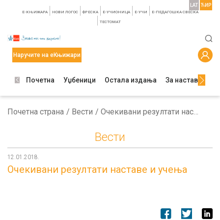
LAT
ЋИР
E-КЊИЖАРА
НОВИ ЛОГОС
ФРЕСКА
E-УЧИОНИЦА
E-УЧИ
Е-ПЕДАГОШКА СВЕСКА
TЕСТОМАТ
Наручите на еКњижари
Почетна
Уџбеници
Остала издања
За наставнике
Почетна страна
Вести
Очекивани резултати наставе и учења
Вести
12.01.2018.
Очекивани резултати наставе и учења