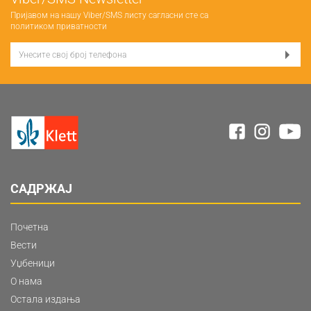
Пријавом на нашу Viber/SMS листу сагласни сте са
политиком приватности
САДРЖАЈ
Почетна
Вести
Уџбеници
О нама
Остала издања