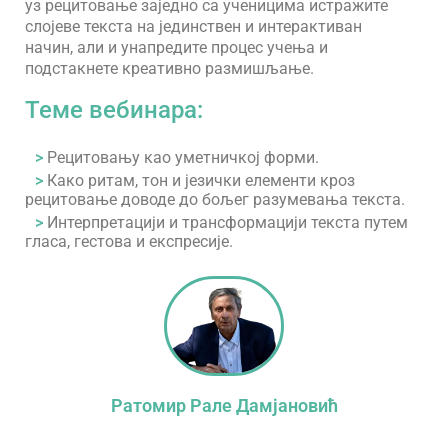
уз рецитовање заједно са ученицима истражите
слојеве текста на јединствен и интерактиван
начин, али и унапредите процес учења и
подстакнете креативно размишљање.
Теме вебинара:
>
Рецитовању као уметничкој форми.
>
Како ритам, тон и језички елементи кроз
рецитовање доводе до бољег разумевања текста.
>
Интерпретацији и трансформацији текста путем
гласа, гестова и експресије.
Ратомир Рале Дамјановић