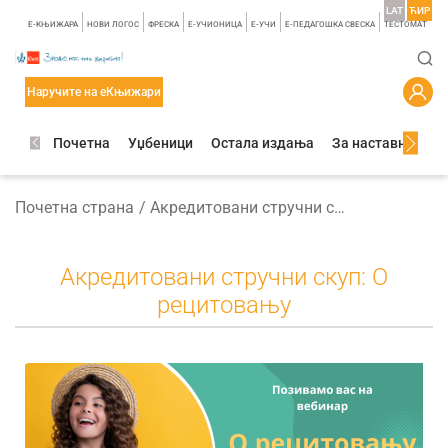
LAT
ЋИР
E-КЊИЖАРА
НОВИ ЛОГОС
ФРЕСКА
E-УЧИОНИЦА
E-УЧИ
Е-ПЕДАГОШКА СВЕСКА
TЕСТОМАТ
Наручите на еКњижари
Почетна
Уџбеници
Остала издања
За наставнике
Почетна страна
Акредитовани стручни скуп: О рецитовању
Акредитовани стручни скуп: О
рецитовању