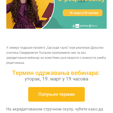
У оквиру подршке пројекту „Где руди тајна” који реализује Друштво
учитеља Смедеревске Паланке припремили смо за вас
акредитовани вебинар на коме ћемо разговарати о важности умећа
рецитовања.
Термин одржавања вебинара:
уторак, 19. март у 19 часова
Попуњен термин
На акредитованом стручном скупу, чућете како да