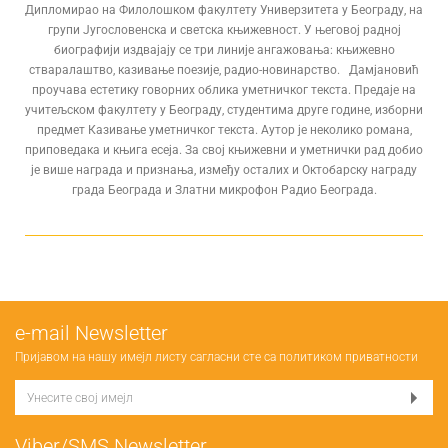
Дипломирао на Филолошком факултету Универзитета у Београду, на
групи Југословенска и светска књижевност. У његовој радној
биографији издвајају се три линије ангажовања: књижевно
стваралаштво, казивање поезије, радио-новинарство. Дамјановић
проучава естетику говорних облика уметничког текста. Предаје на
учитељском факултету у Београду, студентима друге године, изборни
предмет Казивање уметничког текста. Аутор је неколико романа,
приповедака и књига есеја. За свој књижевни и уметнички рад добио
је више награда и признања, између осталих и Октобарску награду
града Београда и Златни микрофон Радио Београда.
е-mail Newsletter
Пријавом на нашу имејл листу сагласни сте са
политиком приватности
Viber/SMS Newsletter