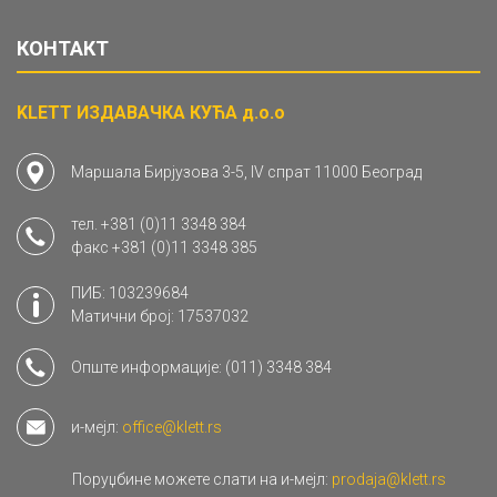
КОНТАКТ
KLETT ИЗДАВАЧКА КУЋА д.о.о
Маршала Бирјузова 3-5, IV спрат 11000 Београд
тел.
+381 (0)11 3348 384
факс
+381 (0)11 3348 385
ПИБ: 103239684
Матични број: 17537032
Опште информације:
(011) 3348 384
и-мејл:
office@klett.rs
Поруџбине можете слати на и-мејл:
prodaja@klett.rs