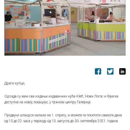
Драги купци,
Од сада су вам сва издања издавачких кућа Klett, Нови Логос и Фреска
доступна на новој локацији, у тржном центру Галерија.
Продајни штанд се налази на 1. спрату, а можете га посетити свакога дана
од 10 до 22 часа у периоду од 10. августа до 30. септембра 2021. године.