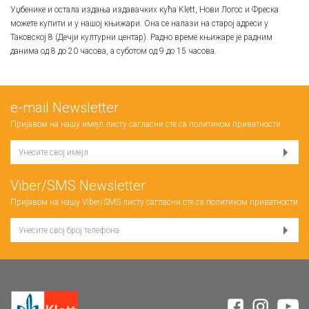
Уџбенике и остала издања издавачких кућа Klett, Нови Логос и Фреска
можете купити и у нашој књижари. Она се налази на старој адреси у
Таковској 8 (Дечји културни центар). Радно време књижаре је радним
данима од 8 до 20 часова, а суботом од 9 до 15 часова.
е-mail Newsletter
Пријавом на нашу имејл листу сагласни сте са
политиком приватности
Viber/SMS Newsletter
Пријавом на нашу Viber/SMS листу сагласни сте са
политиком приватности