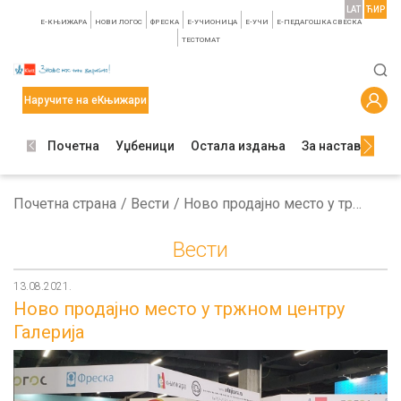
LAT
ЋИР
E-КЊИЖАРА
НОВИ ЛОГОС
ФРЕСКА
E-УЧИОНИЦА
E-УЧИ
Е-ПЕДАГОШКА СВЕСКА
TЕСТОМАТ
Наручите на еКњижари
Почетна
Уџбеници
Остала издања
За наставнике
Почетна страна
Вести
Ново продајно место у тржном центру Галерија
Вести
13.08.2021.
Ново продајно место у тржном центру
Галерија