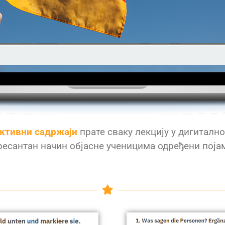
активни садржаји
прате сваку лекцију у дигиталн
ресантан начин објасне ученицима одређени пој