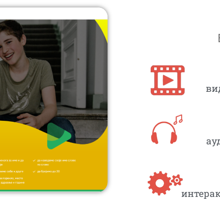
ви
ау
интерак