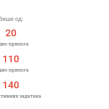
Више од:
20
део-прилога
110
дио-прилога
140
тивних задатака