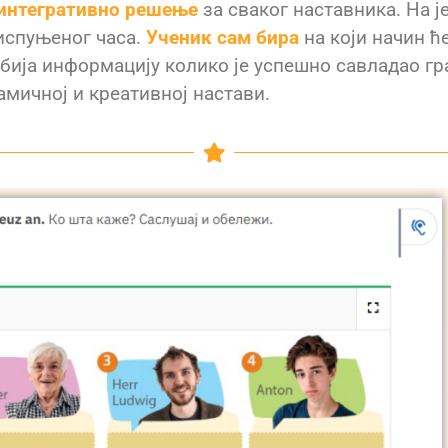
 интегративно решење
за сваког наставника. На ј
испуњеног часа.
Ученик сам бира
на који начин ћ
бија информацију колико је успешно савладао гр
амичној и креативној настави.