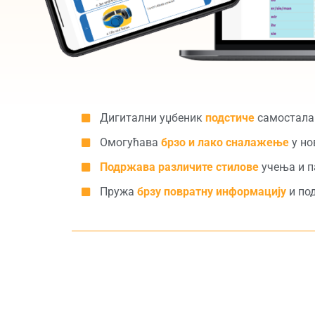
Дигитални уџбеник
подстиче
самостала
Омогућава
брзо и лако сналажење
у но
Подржава различите стилове
учења и п
Пружа
брзу повратну информацију
и по