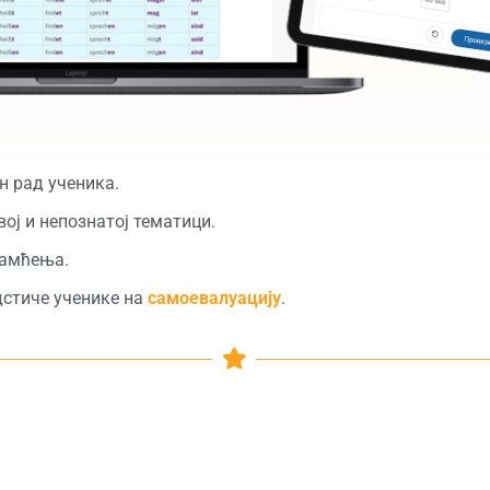
н рад ученика.
вој и непознатој тематици.
амћења.
дстиче ученике на
самоевалуацију
.