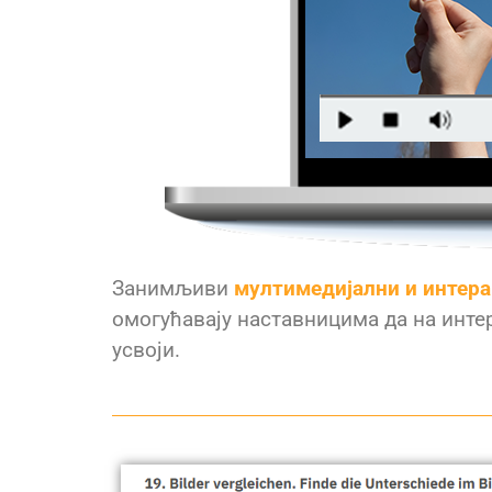
Занимљиви
мултимедијални и интер
омогућавају наставницима да на инте
усвоји
.