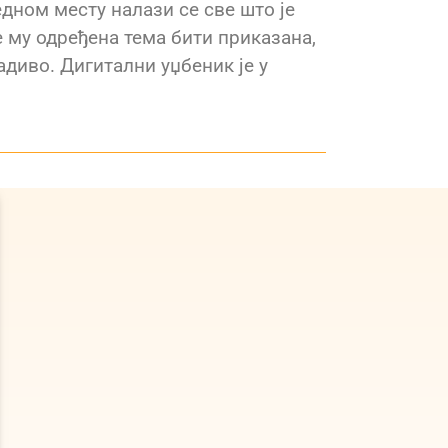
едном месту налази се све што је
е му одређена тема бити приказана,
адиво. Дигитални уџбеник је у