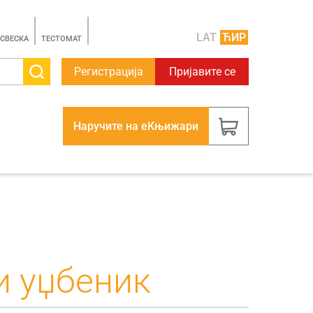
LAT
ЋИР
 СВЕСКА
TЕСТОМАТ
Регистрација
Пријавите се
Наручите на еКњижари
и уџбеник