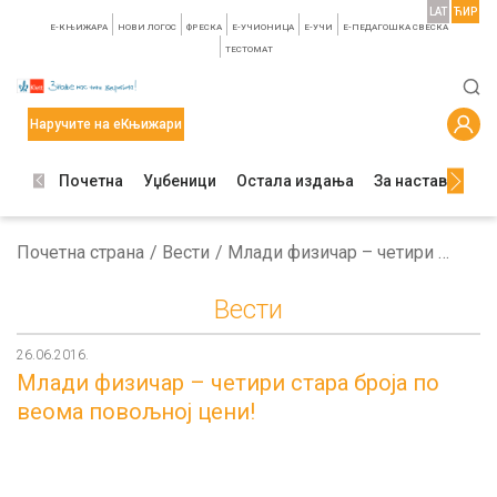
LAT
ЋИР
E-КЊИЖАРА
НОВИ ЛОГОС
ФРЕСКА
E-УЧИОНИЦА
E-УЧИ
Е-ПЕДАГОШКА СВЕСКА
TЕСТОМАТ
Наручите на еКњижари
Почетна
Уџбеници
Остала издања
За наставнике
Почетна страна
Вести
Млади физичар – четири стара броја по веома повољној цени!
Вести
26.06.2016.
Млади физичар – четири стара броја по
веома повољној цени!