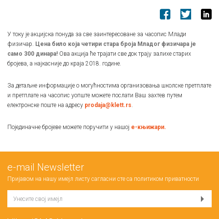
У току је акцијска понуда за све заинтересоване за часопис Млади
физичар.
Цена било која четири стара броја Младог физичара је
само 300 динара!
Ова акција ће трајати све док трају залихе старих
бројева, а најкасније до краја 2018. године.
За детаљне информације о могућностима организовања школске претплате
и претплате на часопис уопште можете послати Ваш захтев путем
електронске поште на адресу
prodaja@klett.rs
.
Појединачне бројеве можете поручити у нашој
е-књижари.
е-mail Newsletter
Пријавом на нашу имејл листу сагласни сте са
политиком приватности