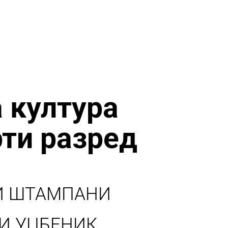
 култура
рти разред
И ШТАМПАНИ
И УЏБЕНИК