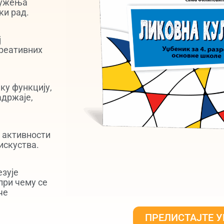
ружења
ки рад.
ј
креативних
ку функцију,
адржаје,
 активности
искуства.
езује
при чему се
че
ПРЕЛИСТАЈТЕ 