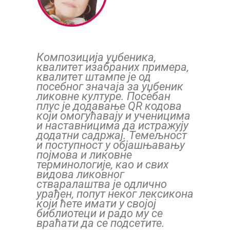
Композиција уџбеника,
квалитет изабраних примера,
квалитет штампе је од
посебног значаја за уџбеник
ликовне културе. Посебан
плус је додавање QR кодова
који омогућавају и ученицима
и наставницима да истражују
додатни садржај. Темељност
и поступност у објашњавању
појмова и ликовне
терминологије, као и свих
видова ликовног
стваралаштва је одлично
урађен, попут неког лексикона
који ћете имати у својој
библиотеци и радо му се
враћати да се подсетите.