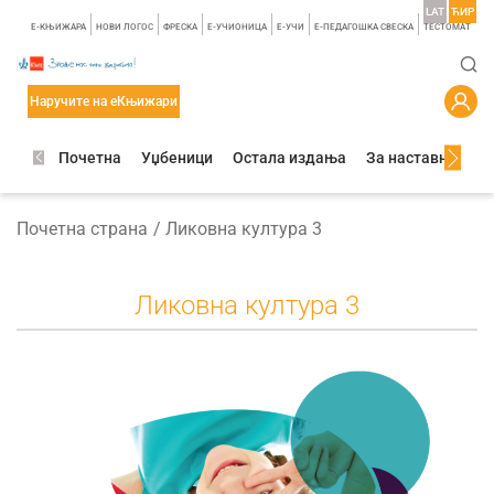
LAT
ЋИР
E-КЊИЖАРА
НОВИ ЛОГОС
ФРЕСКА
E-УЧИОНИЦА
E-УЧИ
Е-ПЕДАГОШКА СВЕСКА
TЕСТОМАТ
Наручите на еКњижари
Почетна
Уџбеници
Остала издања
За наставнике
Почетна страна
Ликовна култура 3
Ликовна култура 3