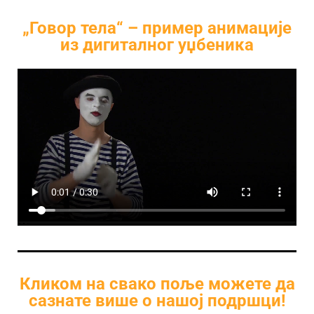
„Говор тела“ – пример анимације
из дигиталног уџбеника
Кликом на свако поље можете да
сазнате више о нашој подршци!