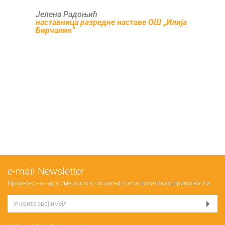
Јелена Радоњић
наставница разредне наставе ОШ „Илија
Бирчанин”
е-mail Newsletter
Пријавом на нашу имејл листу сагласни сте са
политиком приватности