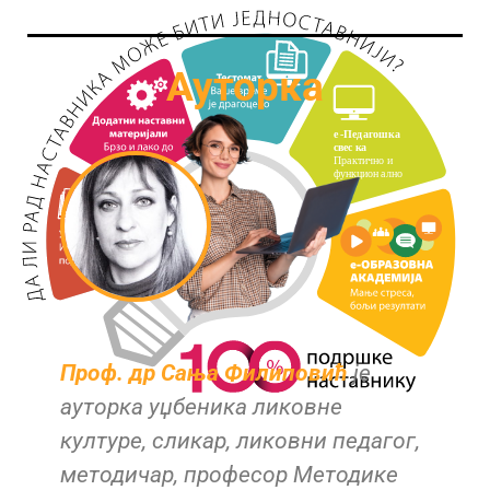
Ауторка
Проф. др Сања Филиповић
je
aуторка уџбеника ликовне
културе, сликар, ликовни педагог,
методичар, професор Методике