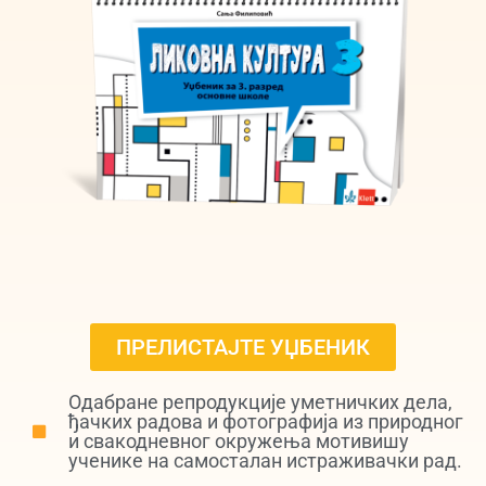
ПРЕЛИСТАЈТЕ УЏБЕНИК
Одабране репродукције уметничких дела,
ђачких радова и фотографија из природног
и свакодневног окружења мотивишу
ученике на самосталан истраживачки рад.