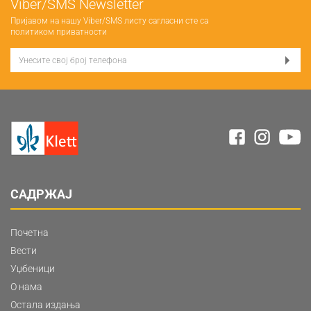
Viber/SMS Newsletter
Пријавом на нашу Viber/SMS листу сагласни сте са
политиком приватности
САДРЖАЈ
Почетна
Вести
Уџбеници
О нама
Остала издања