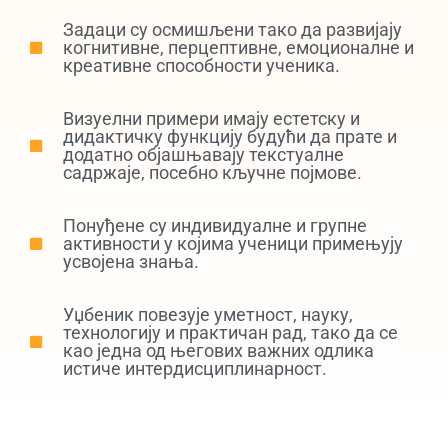
Задаци су осмишљени тако да развијају
когнитивне, перцептивне, емоционалне и
креативне способности ученика.
Визуелни примери имају естетску и
дидактичку функцију будући да прате и
додатно објашњавају текстуалне
садржаје, посебно кључне појмове.
Понуђене су индивидуалне и групне
активности у којима ученици примењују
усвојена знања.
Уџбеник повезује уметност, науку,
технологију и практичан рад, тако да се
као једна од његових важних одлика
истиче интердисциплинарност.