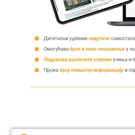
Дигитални уџбеник
подстиче
самостала
Омогућава
брзо и лако сналажење
у н
Подржава различите стилове
учења и 
Пружа
брзу повратну информацију
и по