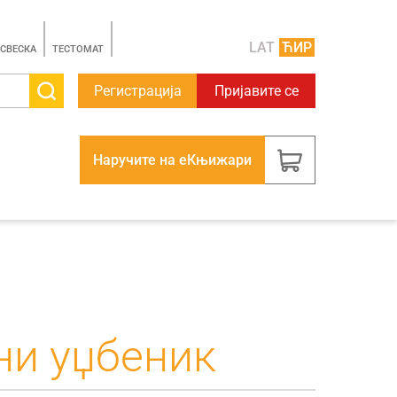
LAT
ЋИР
 СВЕСКА
TЕСТОМАТ
Регистрација
Пријавите се
Наручите на еКњижари
ни уџбеник