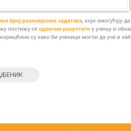
ики број разноврсних задатака
, који омогућују д
ику постижу се
одлични резултати
у учењу и обн
оришћене су како би ученици могли да уче и заба
ЏБЕНИК