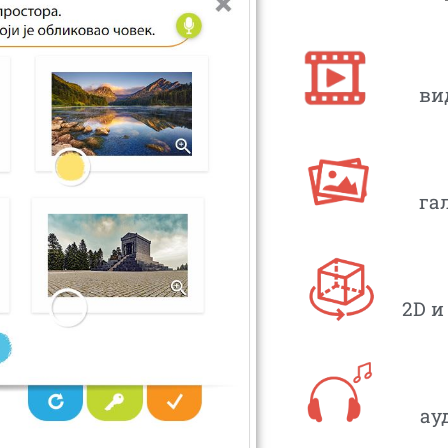
ви
га
2D и
ау