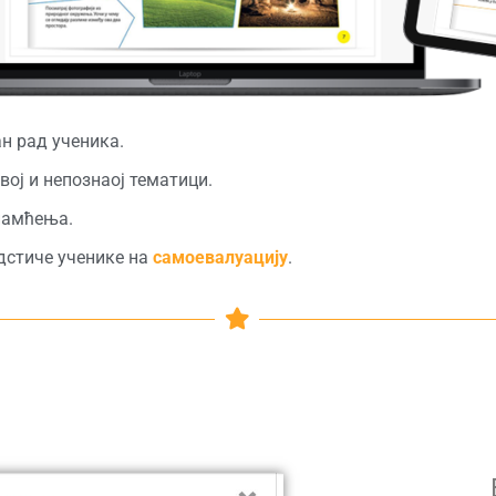
н рад ученика.
овој и непознаој тематици.
памћења.
дстиче ученике на
самоевалуацију
.