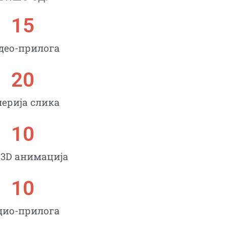
15
део-прилогa
20
лерија слика
10
 3D анимација
10
дио-прилога