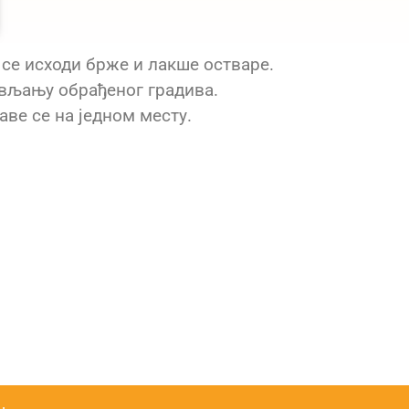
а се исходи брже и лакше остваре.
ављању обрађеног градива.
ве се на једном месту.