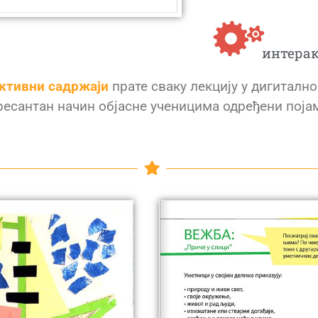
интерак
ктивни садржаји
прате сваку лекцију у дигиталн
есантан начин објасне ученицима одређени појам 