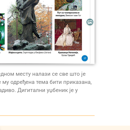
едном месту налази се све што је
е му одређена тема бити приказана,
адиво. Дигитални уџбеник је у