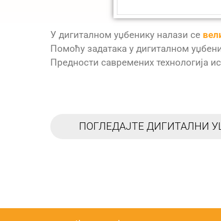
У дигиталном уџбенику налази се
вел
Помоћу задатака у дигиталном уџбен
Предности савремених технологија иск
ПОГЛЕДАЈТЕ ДИГИТАЛНИ У