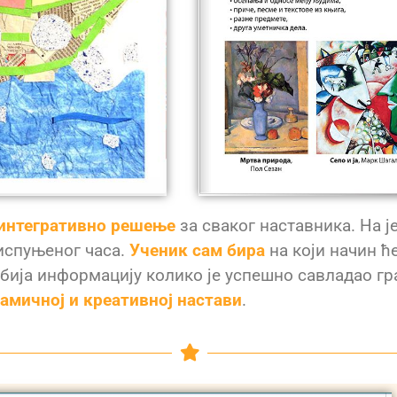
 интегративно решење
за сваког наставника. На ј
испуњеног часа.
Ученик сам бира
на који начин ћ
бија информацију колико је успешно савладао гр
амичној и креативној настави
.