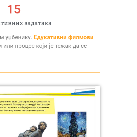
15
тивних задатака
ом уџбенику.
Едукативни филмови
или процес који је тежак да се