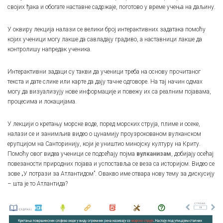
својих ђака и обогате наставне садржаје, поготово у време учења на даљину.
У оквиру лекција налази се велики број интерактивних задатака помоћу
којих ученици могу лакше да савладају градиво, а наставници лакше да
контролишу напредак ученика.
Интерактивни задаци су такви да ученици треба на основу прочитаног
текста и дате слике или карте да дају тачне одговоре. На тај начин одмах
могу да визуализују нове информације и повежу их са реалним појавама,
процесима и локацијама.
У лекцији о кретању морске воде, поред морских струја, плиме и осеке,
налази се и занимљив видео о цунамију проузрокованом вулканском
ерупцијом на Санторинију, који је уништио минојску културу на Криту.
Помоћу овог видеа ученици се подсећају појма
вулканизам
, добијају осећај
повезаности природних појава и успоставља се веза са историјом. Видео се
зове „У потрази за Атлантидом”. Овакво име отвара нову тему за дискусију
– шта је то Атлантида?