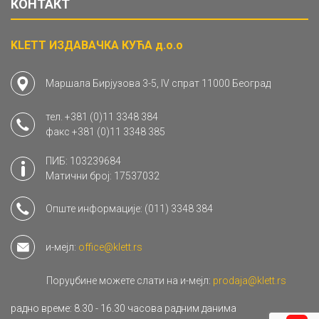
КОНТАКТ
KLETT ИЗДАВАЧКА КУЋА д.о.о
Маршала Бирјузова 3-5, IV спрат 11000 Београд
тел.
+381 (0)11 3348 384
факс
+381 (0)11 3348 385
ПИБ: 103239684
Матични број: 17537032
Опште информације:
(011) 3348 384
и-мејл:
office@klett.rs
Поруџбине можете слати на и-мејл:
prodaja@klett.rs
радно време: 8.30 - 16.30 часова радним данима