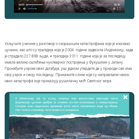
Укључите ученике у разговор о скорашњим катастрофама које је изазвао
цунами, као што су трагедија која је 2004. године задесила Индонезију, када
је страдало 227.898 људи, и трагедија 2011. године која је за последицу
имала велико оштећење нуклеарног постројења у Фукушими у Јапану.
Пронађите узроке ових догађаја, још једном утврдите да у природи све има
свој узрок и своју последицу. Прикажите слике које су направљене након
ових катастрофа које приказују рушилачку моћ Светског мора.