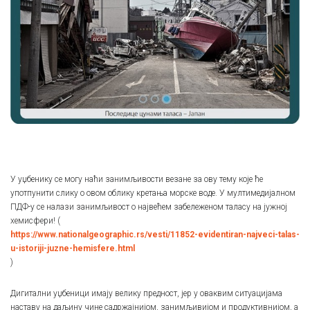
У уџбенику се могу наћи занимљивости везане за ову тему које ће
употпунити слику о овом облику кретања морске воде. У мултимедијалном
ПДФ-у се налази занимљивост о највећем забележеном таласу на јужној
хемисфери! (
https://www.nationalgeographic.rs/vesti/11852-evidentiran-najveci-talas-
u-istoriji-juzne-hemisfere.html
)
Дигитални уџбеници имају велику предност, јер у оваквим ситуацијама
наставу на даљину чине садржајнијом, занимљивијом и продуктивнијом, а