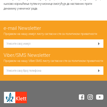
њихово коришћење путем е-учионице омогућује да наставник прати
динамику ученичког рада.
е-mail Newsletter
Пријавом на нашу имејл листу сагласни сте са
политиком приватности
Viber/SMS Newsletter
Пријавом на нашу Viber/SMS листу сагласни сте са
политиком приватности