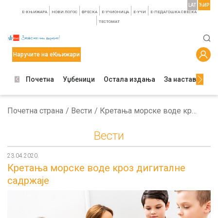
LAT
ЋИР
E-КЊИЖАРА
НОВИ ЛОГОС
ФРЕСКА
E-УЧИОНИЦА
E-УЧИ
Е-ПЕДАГОШКА СВЕСКА
TЕСТОМАТ
Наручите на еКњижари
Почетна
Уџбеници
Остала издања
За наставнике
Почетна страна
Вести
Кретања морске воде кроз дигиталне садржаје
Вести
23.04.2020.
Кретања морске воде кроз дигиталне
садржаје