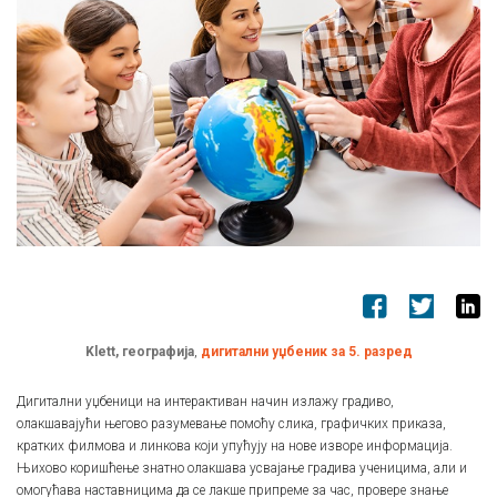
Klett, географија
,
дигитални уџбеник за 5. разред
Дигитални уџбеници на интерактиван начин излажу градиво,
олакшавајући његово разумевање помоћу слика, графичких приказа,
кратких филмова и линкова који упућују на нове изворе информација.
Њихово коришћење знатно олакшава усвајање градива ученицима, али и
омогућава наставницима да се лакше припреме за час, провере знање