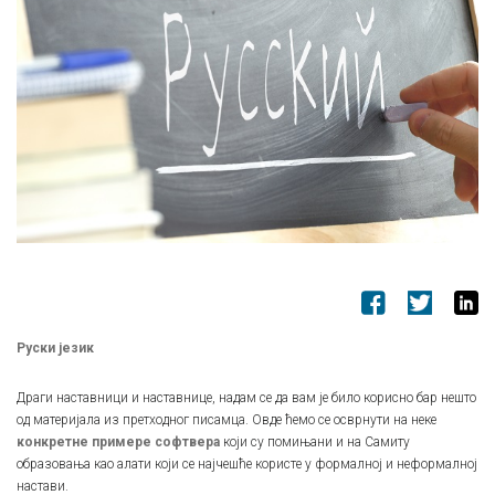
Руски језик
Драги наставници и наставнице, надам се да вам је било корисно бар нешто
од материјала из претходног писамца. Овде ћемо се осврнути на неке
конкретне примере софтвера
који су помињани и на Самиту
образовања као алати који се најчешће користе у формалној и неформалној
настави.