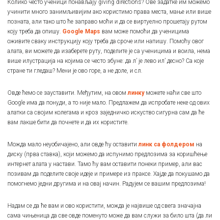
Колико често ученици понављају giving directions? Ове задатке им можемо
учинити много занимљивијим ако користимо права места, мање или више
позната, али тако што ће заправо моћи и да се виртуелно прошетају рутом
коју треба да опишу.
Google Maps
вам може помоћи да ученицима
оживите сваку инструкцију коју треба да сроче или напишу. Помоћу овог
алата, ви можете да изаберете руту, поделите је са ученицима и воила, нема
више илустрација на којима се често збуне: да лʼ је лево илʼ десно? Са које
стране ти гледаш? Мени је ово горе, а не доле, и сл.
Овде ћемо се зауставити. Међутим, на овом
линку
можете наћи све што
Google има да понуди, а то није мало. Предлажем да испробате неке од ових
алатки са својим колегама и кроз заједничко искуство сигурна сам да ће
вам лакше бити да почнете и да их користите.
Можда мало неуобичајено, али овде ћу оставити
линк са фолдером
на
диску (прва ставка), који можемо да испунимо предлозима за коришћење
интернет алата у настави. Тамо ћу вам оставити понеки пример, али вас
позивам да поделите своје идеје и примере из праксе. Хајде да покушамо да
помогнемо једни другима и на овај начин. Радујем се вашим предлозима!
Надам се да ће вам и ово користити, можда је највише од свега значајна
сама чињеница да све овде поменуто може да вам служи за било шта (да ли