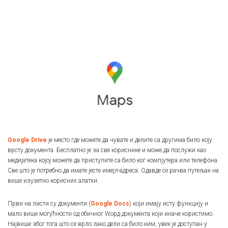
Google Drive
је место где можете да чувате и делите са другима било коју
врсту документа. Бесплатно је за све кориснике и може да послужи као
медијатека којој можете да приступите са било ког компјутера или телефона.
Све што је потребно да имате јесте имејл-адреса. Одавде се рачва путељак на
више изузетно корисних алатки.
Први на листи су документи (
Google Docs
) који имају исту функцију и
мало више могућности од обичног Wорд документа који иначе користимо.
Највише због тога што се врло лако дели са било ким, увек је доступан у