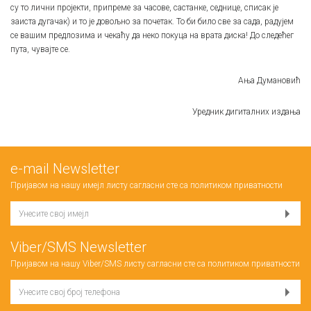
су то лични пројекти, припреме за часове, састанке, седнице, списак је
заиста дугачак) и то је довољно за почетак. То би било све за сада, радујем
се вашим предлозима и чекаћу да неко покуца на врата диска! До следећег
пута, чувајте се.
Ања Думановић
Уредник дигиталних издања
е-mail Newsletter
Пријавом на нашу имејл листу сагласни сте са
политиком приватности
Viber/SMS Newsletter
Пријавом на нашу Viber/SMS листу сагласни сте са
политиком приватности