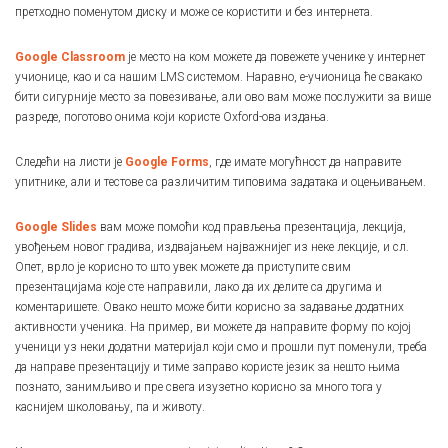
претходно поменутом диску и може се користити и без интернета.
Google Classroom
је место на ком можете да повежете ученике у интернет
учионице, као и са нашим LMS системом. Наравно, е-учионица ће свакако
бити сигурније место за повезивање, али ово вам може послужити за више
разреде, поготово онима који користе Oxford-ова издања.
Следећи на листи је
Google Forms
, где имате могућност да направите
упитнике, али и тестове са различитим типовима задатака и оцењивањем.
Google Slides
вам може помоћи код прављења презентација, лекција,
увођењем новог градива, издвајањем најважнијег из неке лекције, и сл.
Опет, врло је корисно то што увек можете да приступите свим
презентацијама које сте направили, лако да их делите са другима и
коментаришете. Овако нешто може бити корисно за задавање додатних
активности ученика. На пример, ви можете да направите форму по којој
ученици уз неки додатни материјал који смо и прошли пут поменули, треба
да направе презентацију и тиме заправо користе језик за нешто њима
познато, занимљиво и пре свега изузетно корисно за много тога у
каснијем школовању, па и животу.