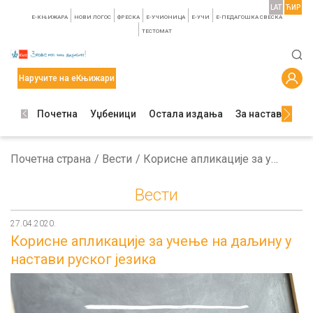
LAT
ЋИР
E-КЊИЖАРА
НОВИ ЛОГОС
ФРЕСКА
E-УЧИОНИЦА
E-УЧИ
Е-ПЕДАГОШКА СВЕСКА
TЕСТОМАТ
Наручите на еКњижари
Почетна
Уџбеници
Остала издања
За наставнике
Почетна страна
Вести
Корисне апликације за учење на даљину у настави руског језика
Вести
27.04.2020.
Корисне апликације за учење на даљину у
настави руског језика