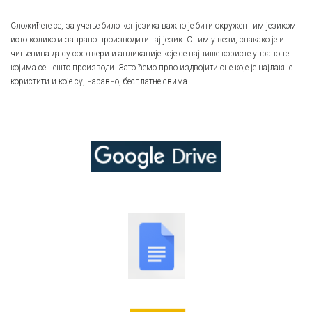
Сложићете се, за учење било ког језика важно је бити окружен тим језиком
исто колико и заправо производити тај језик. С тим у вези, свакако је и
чињеница да су софтвери и апликације које се највише користе управо те
којима се нешто производи. Зато ћемо прво издвојити оне које је најлакше
користити и које су, наравно, бесплатне свима.