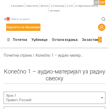
LAT
ЋИР
E-КЊИЖАРА
НОВИ ЛОГОС
ФРЕСКА
E-УЧИОНИЦА
E-УЧИ
Е-ПЕДАГОШКА СВЕСКА
TЕСТОМАТ
Наручите на еКњижари
Почетна
Уџбеници
Остала издања
За наставнике
Почетна страна
Konečno 1 – аудио-материјал уз радну свеску
Konečno 1 – аудио-материјал уз радну
свеску
Урок 1
Привет, Россия!