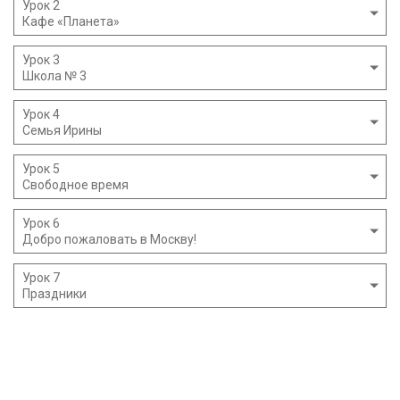
Урок 2
Кафе «Планета»
Урок 3
Школа № 3
Урок 4
Семья Ирины
Урок 5
Свободное время
Урок 6
Добро пожаловать в Mоскву!
Урок 7
Праздники