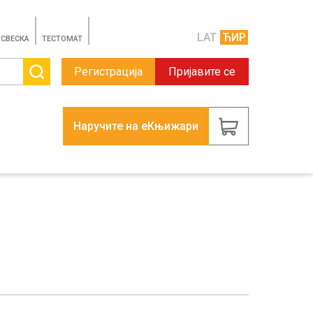
LAT
ЋИР
 СВЕСКА
TЕСТОМАТ
Регистрација
Пријавите се
Наручите на еКњижари