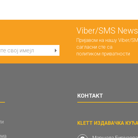
Viber/SMS Newsl
Пријавом на нашу Viber/SM
сагласни сте са
политиком приватности
КОНТАКТ
ти
KLETT ИЗДАВАЧКА КУЋА 
ама
Маршала Бирјузова