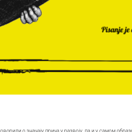
ворили о значају прича у развоју, па и у самом обра