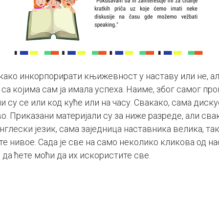
и како инкорпорирати књижевност у наставу или не, ал
а којима сам ја имала успеха. Наиме, због самог прог
 су се или код куће или на часу. Свакако, сама диску
. Приказани материјали су за ниже разреде, али свак
енглески језик, сама заједница наставника велика, так
е нивое. Сада је све на само неколико кликова од на
да ћете моћи да их искористите све.