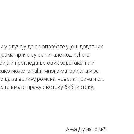
и у случају да се опробате у још додатних
рама приче су се читале код куће, а
сија и прегледање свих задатака, па и
ако можете наћи много материјала и за
о да за већину романа, новела, прича и сл.
с, те имате праву светску библиотеку,
Ања Думановић