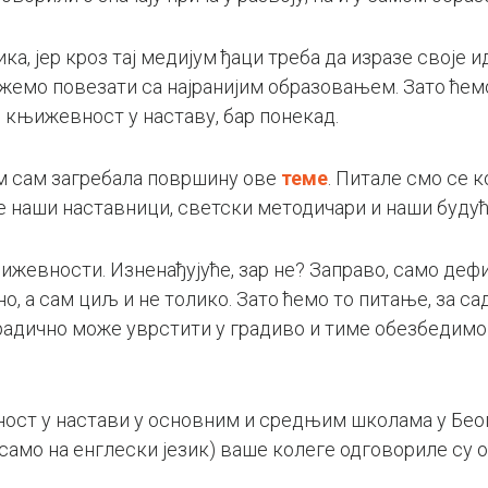
ика, јер кроз тај медијум ђаци треба да изразе своје 
ожемо повезати са најранијим образовањем. Зато ћем
 књижевност у наставу, бар понекад.
м сам загребала површину ове
теме
. Питале смо се
е наши наставници, светски методичари и наши будућ
жевности. Изненађујуће, зар не? Заправо, само деф
, а сам циљ и не толико. Зато ћемо то питање, за сад
дично може уврстити у градиво и тиме обезбедимо у
ст у настави у основним и средњим школама у Беогр
само на енглески језик) ваше колеге одговориле су о