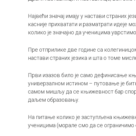
Највећи значај имају у настави страних јез
касније прихватати и разматрати идеје м
колико је значајно да ученицима уврстимо
Пре отприлике две године са колегиницо
настави страних језика и шта о томе мисл
Први изазов било је само дефинисање књи
универзалном истином – путовање је битно
самом мишљу да се књижевност бар спора
даљем образовању.
На питање колико је заступљена књижевно
ученицима (морале смо да се ограничимо 