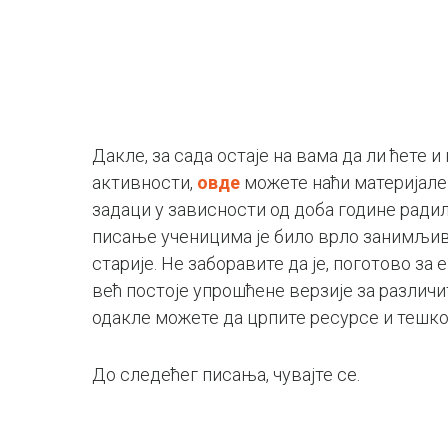
Дакле, за сада остаје на вама да ли ћете 
активности,
овде
можете наћи материјале с
задаци у зависности од доба године радили
писање ученицима је било врло занимљиво
старије. Не заборавите да је, поготово за 
већ постоје упрошћене верзије за различит
одакле можете да црпите ресурсе и тешко 
До следећег писања, чувајте се.