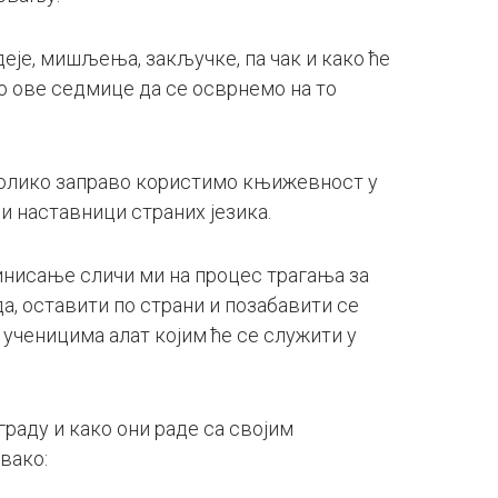
идеје, мишљења, закључке, па чак и како ће
о ове седмице да се осврнемо на то
 колико заправо користимо књижевност у
и наставници страних језика.
инисање сличи ми на процес трагања за
а, оставити по страни и позабавити се
ченицима алат којим ће се служити у
аду и како они раде са својим
вако: