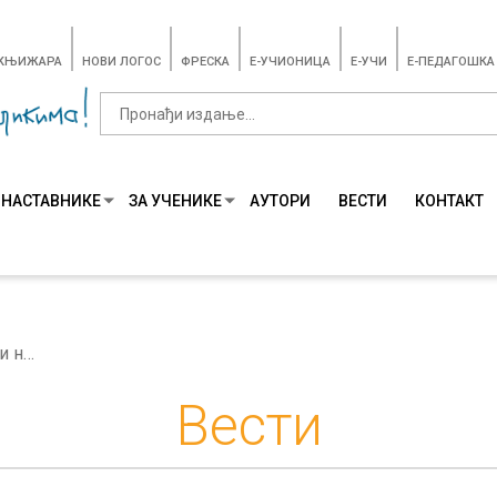
-КЊИЖАРА
НОВИ ЛОГОС
ФРЕСКА
E-УЧИОНИЦА
E-УЧИ
Е-ПЕДАГОШКА
 НАСТАВНИКЕ
ЗА УЧЕНИКЕ
АУТОРИ
ВЕСТИ
КОНТАКТ
Књижевност у настави немачког језика
Вести