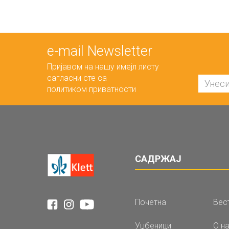
е-mail Newsletter
Пријавом на нашу имејл листу
сагласни сте са
политиком приватности
САДРЖАЈ
Почетна
Вес
Уџбеници
О н