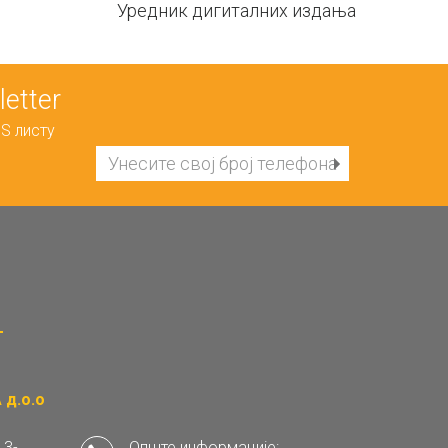
Уредник дигиталних издања
etter
S листу
д.о.о
 3-
Опште информације: