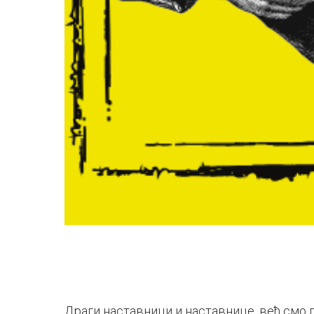
Драги наставници и наставнице, већ смо го