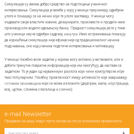
Симулације су веома добро средство за подстицање ученичког
интересовања. Симулација је вежба у којој ученици преузимају одређене
улоге и понашају се на начин који те улоге захтевају. Ученици могу
издавати своје властите новине, дизајнирати, произвести и продати неки
производ или водити одељењску банку. Предност симулација јесте у томе
што ученици науче одређен садржај
изнутра
. Иако истраживања показују
да коришћење симулација није ефикасније од традиционалног начина
подучавања, оно код ученика подстиче интересовање и мотивацију.
Ученици посебно воле задатке у којима могу активно учествовати, али и
добити тренутне повратне информације које им омогућују да наставе са
задатком. То је један од најважнијих разлога који чини компјутерске игре
тако популарним. Посебну привлачност имају активности које завршавају
готовим производом
који се може изложити (дијаграм, мапа, илустрација,
есеј, цртеж, сложена слагалица и слично).
е-mail Newsletter
Пријавом на нашу имејл листу сагласни сте са
политиком приватности