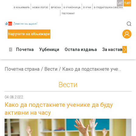
LAT
ЋИР
E-КЊИЖАРА
НОВИ ЛОГОС
ФРЕСКА
E-УЧИОНИЦА
E-УЧИ
Е-ПЕДАГОШКА СВЕСКА
TЕСТОМАТ
Наручите на еКњижари
Почетна
Уџбеници
Остала издања
За наставнике
Почетна страна
Вести
Како да подстакнете ученике да буду активни на часу
Вести
04.08.2022.
Како да подстакнете ученике да буду
активни на часу