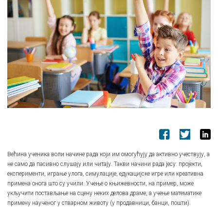
Већина ученика воли начине рада који им омогућују да активно учествују, а
не само да пасивно слушају или читају. Такви начини рада јесу: пројекти,
експерименти, играње улога, симулације, едукацијске игре или креативна
примена онога што су учили. Учење о књижевности, на пример, може
укључити постављање на сцену неких делова драме, а учење математике
примену наученог у стварном животу (у продавници, банци, пошти).