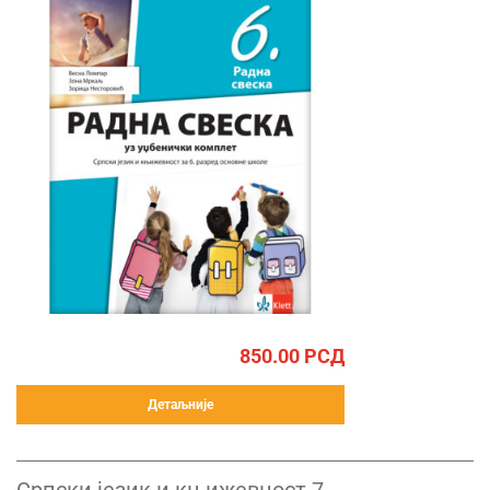
850.00
РСД
Детаљније