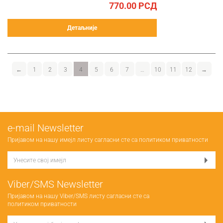
770.00
РСД
Детаљније
←
1
2
3
4
5
6
7
…
10
11
12
→
е-mail Newsletter
Пријавом на нашу имејл листу сагласни сте са
политиком приватности
Viber/SMS Newsletter
Пријавом на нашу Viber/SMS листу сагласни сте са
политиком приватности