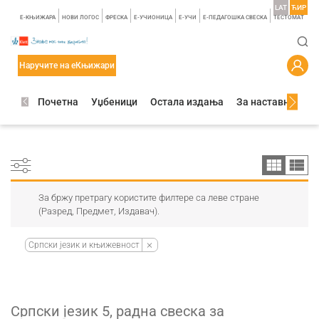
LAT
ЋИР
E-КЊИЖАРА
НОВИ ЛОГОС
ФРЕСКА
E-УЧИОНИЦА
E-УЧИ
Е-ПЕДАГОШКА СВЕСКА
TЕСТОМАТ
Наручите на еКњижари
Почетна
Уџбеници
Остала издања
За наставнике
За бржу претрагу користите филтере са леве стране
(Разред, Предмет, Издавач).
Српски језик и књижевност
Српски језик 5, радна свеска за