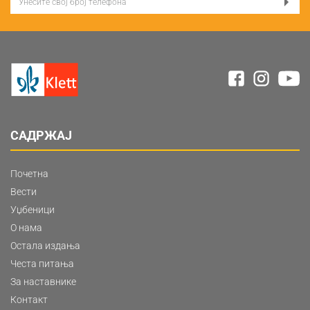
САДРЖАЈ
Почетна
Вести
Уџбеници
О нама
Остала издања
Честа питања
За наставнике
Контакт