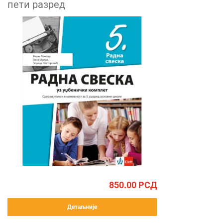
пети разред
850.00
РСД
Детаљније