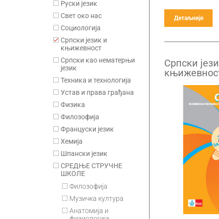
Руски језик
Свет око нас
Детаљније
Социологија
Српски језик и
књижевност
Српски као нематерњи
Српски јези
језик
књижевност
Техника и технологија
више, oбја
вежбања за
Устав и права грађана
Физика
Филозофија
Француски језик
Хемија
Шпански језик
СРЕДЊЕ СТРУЧНЕ
ШКОЛЕ
Филозофија
Музичка култура
Анатомија и
физиологија