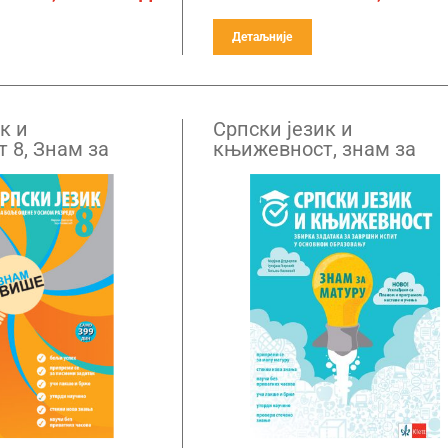
Детаљније
к и
Српски језик и
 8, Знам за
књижевност, знам за
шњења и
матуру, збирка задатака
 боље оцене
завршни испит