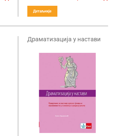
Детаљније
Драматизација у настави
 за