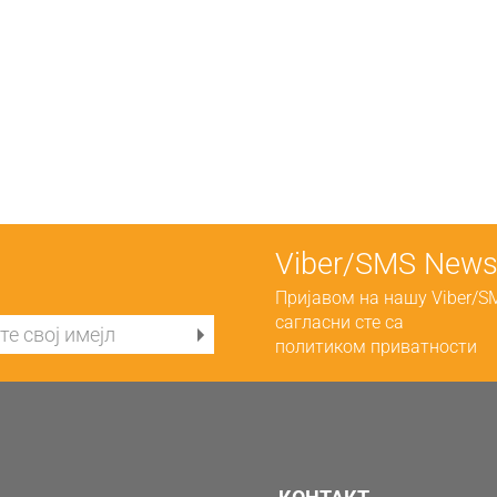
Viber/SMS Newsl
Пријавом на нашу Viber/S
сагласни сте са
политиком приватности