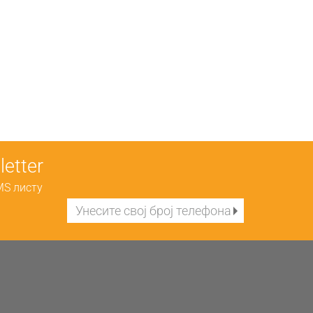
etter
MS листу