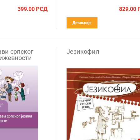
399.00
РСД
829.00
Детаљније
ави српског
Језикофил
њижевности