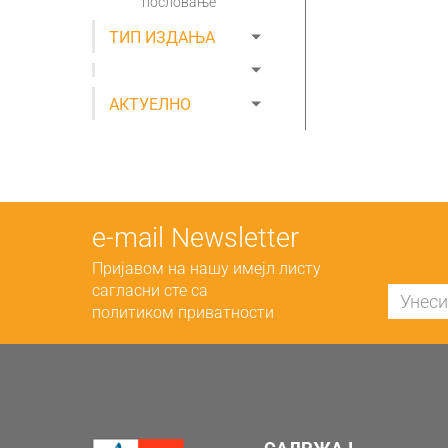
пословање
ТИП ИЗДАЊА
АКТУЕЛНО
е-mail Newsletter
Пријавом на нашу имејл листу
сагласни сте са
политиком приватности