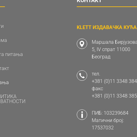
КОНТАКТ
ти
KLETT ИЗДАВАЧКА КУЋА 
ама
Маршала Бирјузова
5, IV спрат 11000
та питања
Београд
такт
тел.
+381 (0)11 3348 384
ања
факс
+381 (0)11 3348 385
ЛИТИКА
ВАТНОСТИ
ПИБ: 103239684
Матични број:
17537032