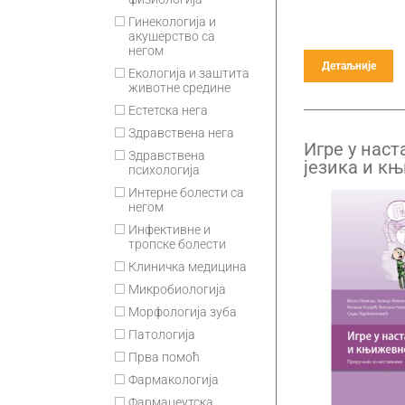
Гинекологија и
акушерство са
негом
Детаљније
Екологија и заштита
животне средине
Естетска нега
Здравствена нега
Игре у наст
Здравствена
језика и к
психологија
Интерне болести са
негом
Инфективне и
тропске болести
Клиничка медицина
Микробиологија
Морфологија зуба
Патологија
Прва помоћ
Фармакологија
Фармацеутска