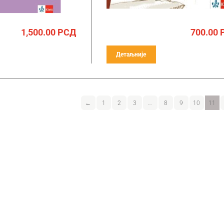
1,500.00
РСД
700.00
Детаљније
←
1
2
3
…
8
9
10
11