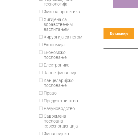
технологија
Фиксна протетика
Хигијена са
здравственим
васпитањем
Детаљније
Хирургија са негом
Економија
Економско
пословање
Електроника
Јавне финансије
Канцеларијско
пословање
Право
Предузетништво
Рачуноводство
Савремена
пословна
кореспонденција
Финансијско