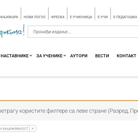
-КЊИЖАРА
НОВИ ЛОГОС
ФРЕСКА
E-УЧИОНИЦА
E-УЧИ
Е-ПЕДАГОШКА
 НАСТАВНИКЕ
ЗА УЧЕНИКЕ
АУТОРИ
ВЕСТИ
КОНТАКТ
етрагу користите филтере са леве стране (Разред, Пр
 и књижевност