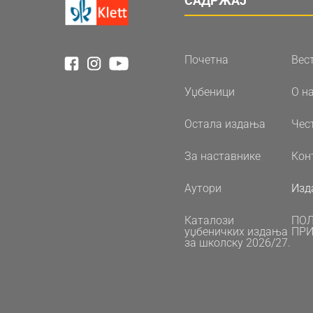
САДРЖАЈ
Почетна
Вес
Уџбеници
О н
Остала издања
Чес
За наставнике
Кон
Аутори
Изд
Каталози
ПО
уџбеничких издања
ПРИ
за школску 2026/27.