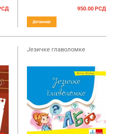
РСД
950.00
РСД
Детаљније
Језичке главоломке