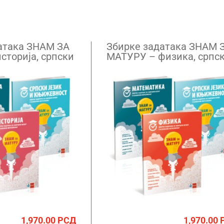
атака ЗНАМ ЗА
Збирке задатака ЗНАМ 
сторија, српски
МАТУРУ – физика, српс
ематика
језик, математика
1,970.00
РСД
1,970.00