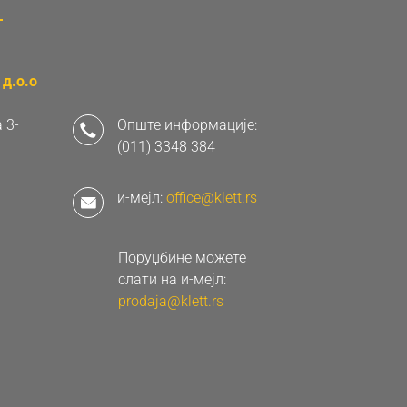
д.о.о
 3-
Опште информације:
(011) 3348 384
и-мејл:
office@klett.rs
Поруџбине можете
слати на и-мејл:
prodaja@klett.rs