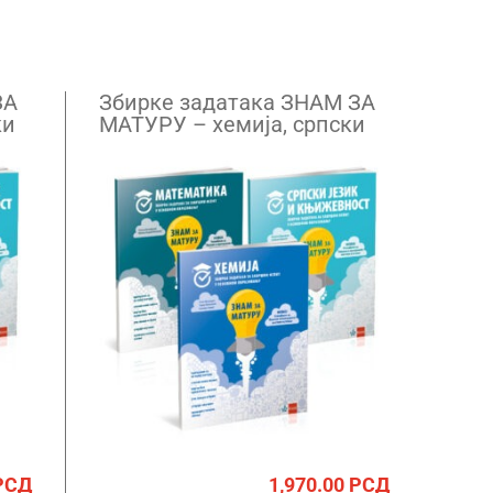
ЗА
Збирке задатака ЗНАМ ЗА
ки
МАТУРУ – хемија, српски
језик, математика
РСД
1,970.00
РСД