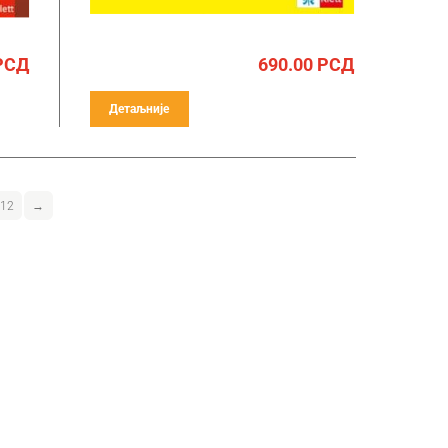
РСД
690.00
РСД
Детаљније
12
→