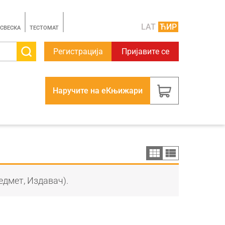
LAT
ЋИР
 СВЕСКА
TЕСТОМАТ
Регистрација
Пријавите се
Наручите на еКњижари
едмет, Издавач).