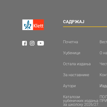
САДРЖАЈ
Почетна
Вес
Уџбеници
О н
Остала издања
Чес
За наставнике
Кон
Аутори
Изд
Каталози
ПО
уџбеничких издања
ПРИ
за школску 2026/27.