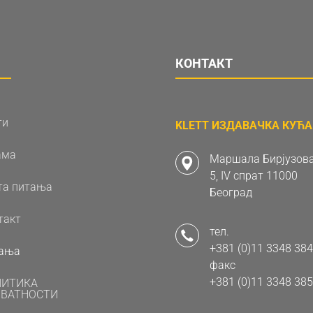
КОНТАКТ
ти
KLETT ИЗДАВАЧКА КУЋА 
ама
Маршала Бирјузова
5, IV спрат 11000
та питања
Београд
такт
тел.
+381 (0)11 3348 384
ања
факс
+381 (0)11 3348 385
ЛИТИКА
ВАТНОСТИ