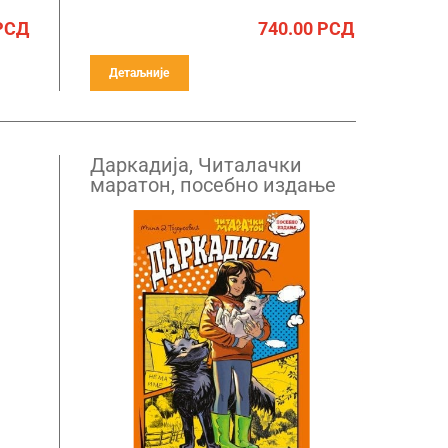
РСД
740.00
РСД
Детаљније
Даркадија, Читалачки
маратон, посебно издање