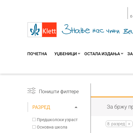
E
ПОЧЕТНА
УЏБЕНИЦИ
ОСТАЛА ИЗДАЊА
ЗА
Поништи филтере
За бржу пр
РАЗРЕД
Предшколски узраст
8. разред
Основна школа