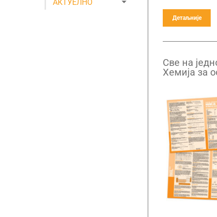
АКТУЕЛНО
Детаљније
Све на једн
Хемија за 