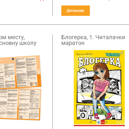
Детаљније
ом месту,
Блогерка, 1. Читалачки
основну школу
маратон