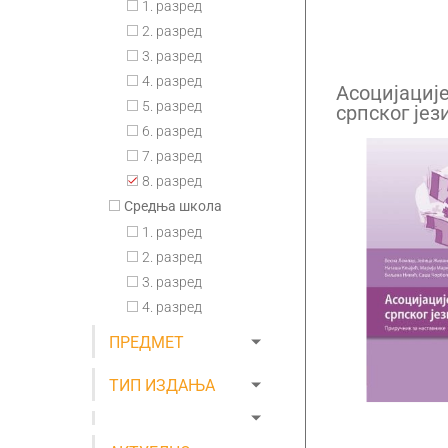
1. разред
2. разред
3. разред
4. разред
Асоцијације
5. разред
српског јез
књижевнос
6. разред
7. разред
8. разред
Средња школа
1. разред
2. разред
3. разред
4. разред
ПРЕДМЕТ
ТИП ИЗДАЊА