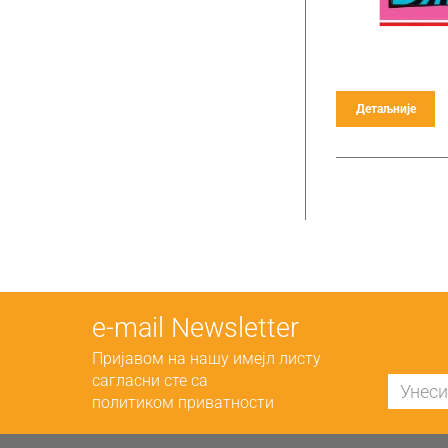
Детаљније
е-mail Newsletter
Пријавом на нашу имејл листу
сагласни сте са
политиком приватности