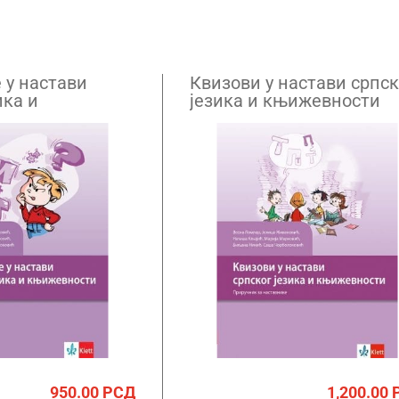
 у настави
Квизови у настави српск
ика и
језика и књижевности
ти
950.00
РСД
1,200.00