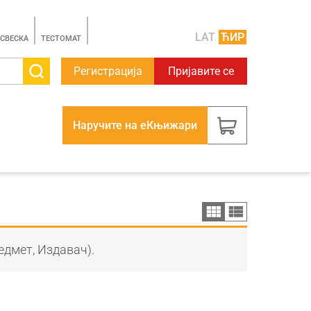
LAT
ЋИР
 СВЕСКА
TЕСТОМАТ
Регистрација
Пријавите се
Наручите на еКњижари
едмет, Издавач).