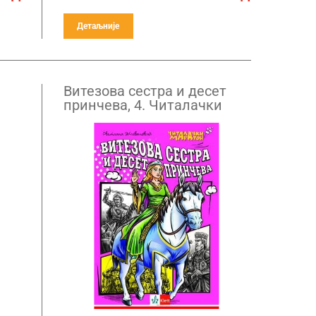
Детаљније
Витезова сестра и десет
принчева, 4. Читалачки
маратон