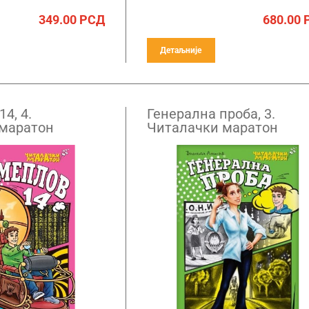
349.00
РСД
680.00
Детаљније
4, 4.
Генерална проба, 3.
маратон
Читалачки маратон