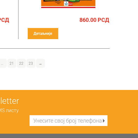
РСД
860.00
РСД
Детаљније
…
21
22
23
→
etter
MS листу