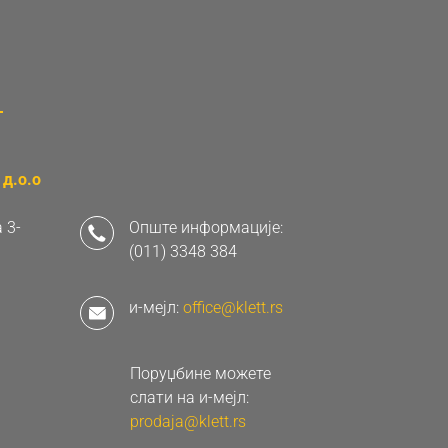
д.о.о
 3-
Опште информације:
(011) 3348 384
и-мејл:
office@klett.rs
Поруџбине можете
слати на и-мејл:
prodaja@klett.rs