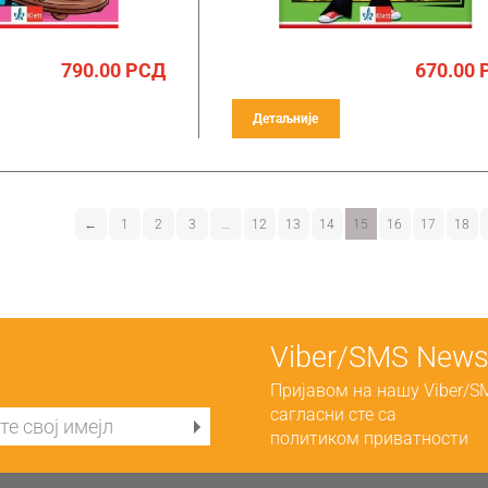
790.00
РСД
670.00
Детаљније
←
1
2
3
…
12
13
14
15
16
17
18
Viber/SMS Newsl
Пријавом на нашу Viber/S
сагласни сте са
политиком приватности