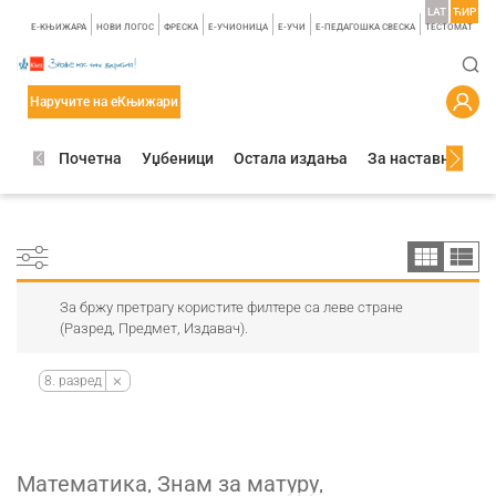
LAT
ЋИР
E-КЊИЖАРА
НОВИ ЛОГОС
ФРЕСКА
E-УЧИОНИЦА
E-УЧИ
Е-ПЕДАГОШКА СВЕСКА
TЕСТОМАТ
Наручите на еКњижари
Почетна
Уџбеници
Остала издања
За наставнике
За бржу претрагу користите филтере са леве стране
(Разред, Предмет, Издавач).
8. разред
Математика, Знам за матуру,