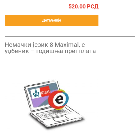
520.00
РСД
Детаљније
Немачки језик 8 Maximal, е-
уџбеник – годишња претплата