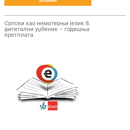
Детаљније
Српски као нематерњи језик 8,
дигитални уџбеник – годишња
претплата