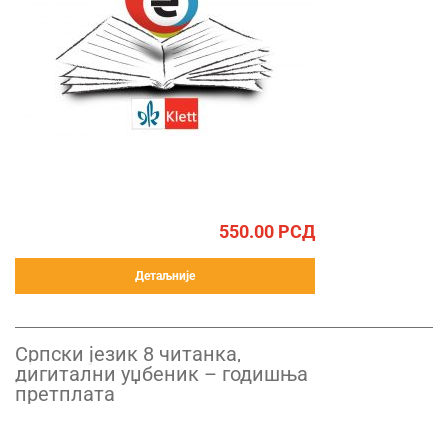
550.00
РСД
Детаљније
Српски језик 8 читанка,
дигитални уџбеник – годишња
претплата