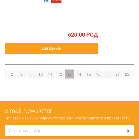
620.00
РСД
Детаљније
1
2
3
…
10
11
12
13
14
15
16
…
21
22
23
е-mail Newsletter
Пријавом на нашу имејл листу сагласни сте са
политиком приватности