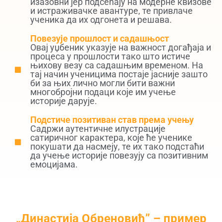
изазовни јер подсећају на модерне квизове
и истраживачке авантуре, те привлаче
ученика да их одгонета и решава.
Повезује прошлост и садашњост
Овај уџбеник указује на важност догађаја и
процеса у прошлости тако што истиче
њихову везу са садашњим временом. На
тај начин ученицима постаје јасније зашто
би за њих лично могли бити важни
многобројни подаци које им учење
историје дарује.
Подстиче позитиван став према учењу
Садржи аутентичне илустрације
сатиричног карактера, које ће ученике
покушати да насмеју, те их тако подстаћи
да учење историје повезују са позитивним
емоцијама.
„Династија Обреновић” – пример