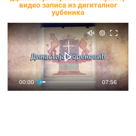
видео записа из дигиталног
уџбеника