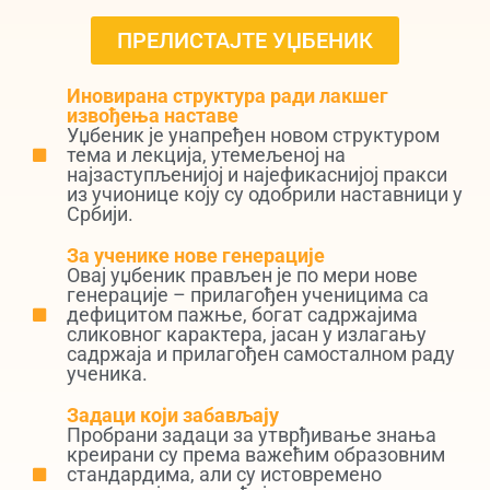
ПРЕЛИСТАЈТЕ УЏБЕНИК
Иновирана структура ради лакшег
извођења наставе
Уџбеник је унапређен новом структуром
тема и лекција, утемељеној на
најзаступљенијој и најефикаснијој пракси
из учионице коју су одобрили наставници у
Србији.
За ученике нове генерације
Овај уџбеник прављен је по мери нове
генерације – прилагођен ученицима са
дефицитом пажње, богат садржајима
сликовног карактера, јасан у излагању
садржаја и прилагођен самосталном раду
ученика.
Задаци који забављају
Пробрани задаци за утврђивање знања
креирани су према важећим образовним
стандардима, али су истовремено