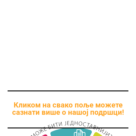
Кликом на свако поље можете
сазнати више о нашој подршци!