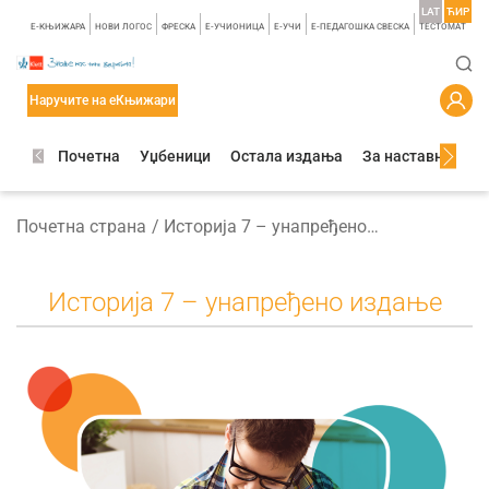
LAT
ЋИР
E-КЊИЖАРА
НОВИ ЛОГОС
ФРЕСКА
E-УЧИОНИЦА
E-УЧИ
Е-ПЕДАГОШКА СВЕСКА
TЕСТОМАТ
Наручите на еКњижари
Почетна
Уџбеници
Остала издања
За наставнике
Почетна страна
Историја 7 – унапређено издање
Историја 7 – унапређено издање