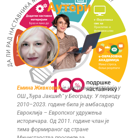
Аутори
Емина Живковић
je наставник историје у
ОШ „Ђура Јакшићˮ у Београду. У периоду
2010–2023. године била је амбасадор
Евроклија – Европског удружења
историчара. Од 2011. године члан је
тима формираног од стране
Министарства просвете за