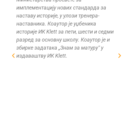
имплементацију нових стандарда за
наставу историје, у улози тренера-
наставника. Коаутор је уџбеника
историје ИК Klett за пети, шести и седми
разред за основну школу. Коаутор је и
збирке задатака „Знам за матуруˮ у
издаваштву ИК Klett.