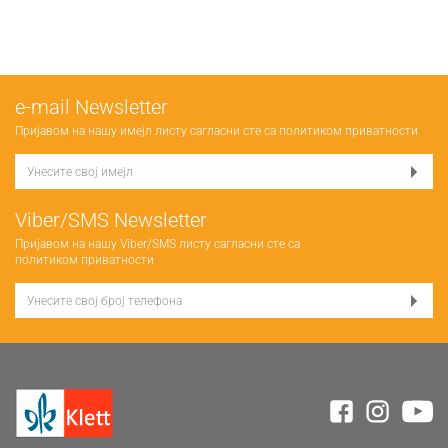
е-mail Newsletter
Пријавом на нашу имејл листу сагласни сте са
политиком приватности
Viber/SMS Newsletter
Пријавом на нашу Viber/SMS листу сагласни сте са
политиком приватности