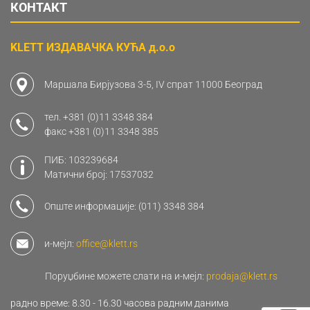
КОНТАКТ
KLETT ИЗДАВАЧКА КУЋА д.о.о
Маршала Бирјузова 3-5, IV спрат 11000 Београд
тел.
+381 (0)11 3348 384
факс
+381 (0)11 3348 385
ПИБ: 103239684
Матични број: 17537032
Опште информације:
(011) 3348 384
и-мејл:
office@klett.rs
Поруџбине можете слати на и-мејл:
prodaja@klett.rs
радно време: 8.30 - 16.30 часова радним данима