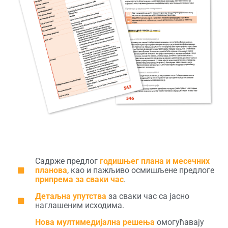
Садрже предлог
годишњег плана и месечних
планова
, као и пажљиво осмишљене предлоге
припрема за сваки час
.
Детаљна упутства
за сваки час са јасно
наглашеним исходима.
Нова мултимедијална решења
омогућавају