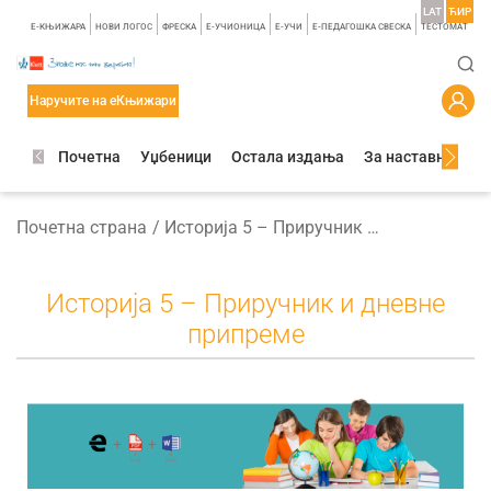
LAT
ЋИР
E-КЊИЖАРА
НОВИ ЛОГОС
ФРЕСКА
E-УЧИОНИЦА
E-УЧИ
Е-ПЕДАГОШКА СВЕСКА
TЕСТОМАТ
Наручите на еКњижари
Почетна
Уџбеници
Остала издања
За наставнике
Почетна страна
Историја 5 – Приручник и дневне припреме
Историја 5 – Приручник и дневне
припреме