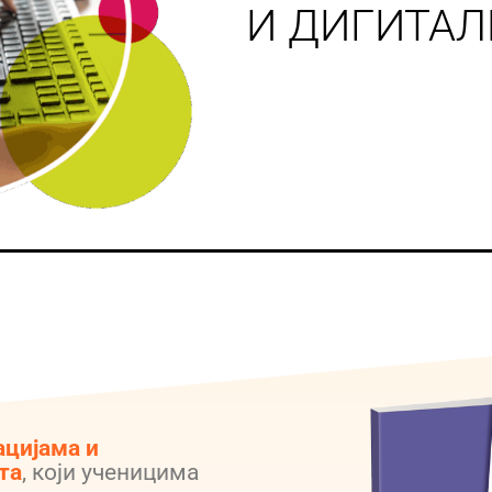
И ДИГИТАЛ
ацијама и
та
, који ученицима