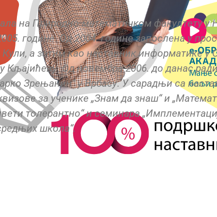
ала на Природно-матeматичком факултeту у Н
05. године. Од 2004. године запослена у про
у Кули, а затим као наставник информатикe у
у Кљајићeву. Од новeмбра 2006. до данас рад
арко Зрeњанин“ у Врбасу. У сарадњи са наст
визове за ученике „Знам да знаш“ и „Математи
ивети толерантно“ и семинара „Имплементаци
средњих школа“.