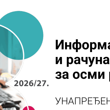
Информ
и рачун
за осми
УНАПРЕЂЕ