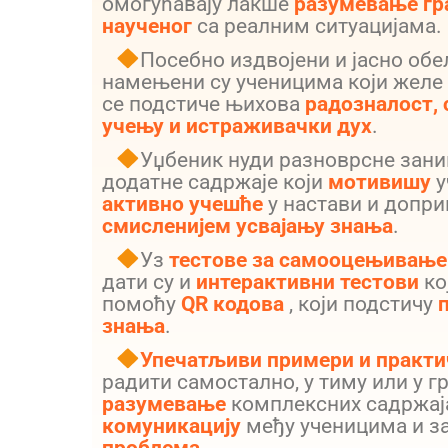
омогућавају лакше
разумевање гр
наученог
са реалним ситуацијама.
Посебно издвојени и јасно об
намењени су ученицима који желе 
се подстиче њихова
радозналост, 
учењу и истраживачки дух
.
Уџбеник нуди разноврсне зан
додатне садржаје који
мотивишу
у
активно учешће
у настави и допр
смисленијем усвајању знања
.
Уз
тестове за самооцењивање
дати су и
интерактивни тестови
ко
помоћу
QR кодова
, који подстичу
знања
.
Упечатљиви примери и практи
радити самостално, у тиму или у 
разумевање
комплексних садржај
комуникацију
међу ученицима и з
проблема
.