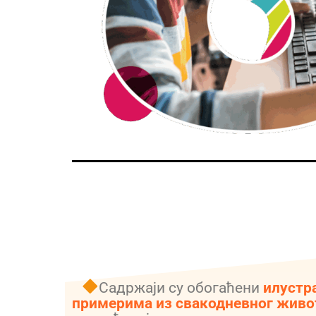
Садржаји су обогаћени
илустр
примерима из свакодневног живо