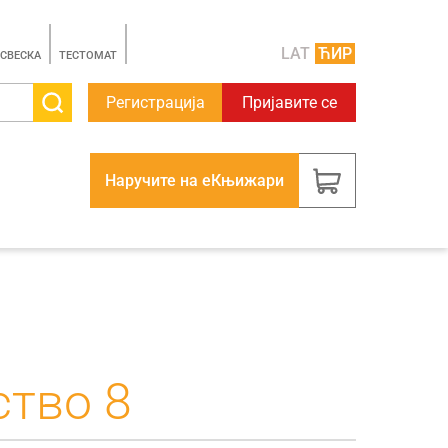
LAT
ЋИР
 СВЕСКА
TЕСТОМАТ
Регистрација
Пријавите се
Наручите на еКњижари
ство 8