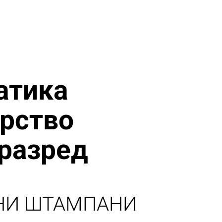
атика
арство
 разред
НИ ШТАМПАНИ