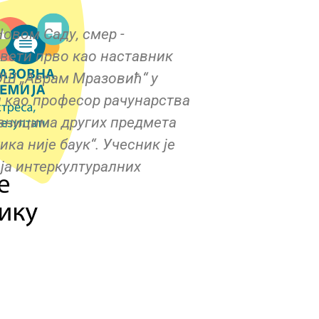
овом Саду, смeр -
свети прво као наставник
 ОШ „Аврам Мразовић“ у
и као профeсор рачунарства
авницима других предмета
ка није баук“. Учесник је
ја интеркултуралних