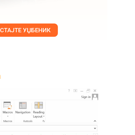
СТАЈТЕ УЏБЕНИК
а