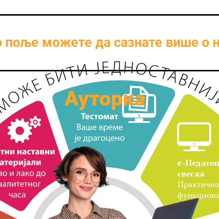
о поље можете да сазнате више о 
Ауторка