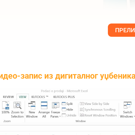
ПРЕЛИ
идео-запис из дигиталног уџбеник