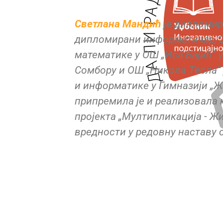
Светлана Мандић
је дипломир
дипломирани информатичар, 20
математике у ОШ „Иса Бајић“ 
Сомбору и ОШ „Никола Тeсла“ 
и информатикe у Гимназији „Ж
припремила је и реализовала к
пројекта „Мултипликација - Ж
вредности у редовну наставу 