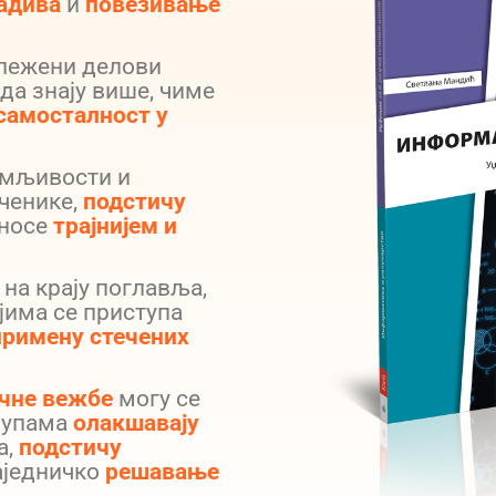
адива
и
повезивање
ележени делови
да знају више, чиме
самосталност у
имљивости и
ченике,
подстичу
иносе
трајнијем и
на крају поглавља,
јима се приступа
примену стечених
чне вежбe
могу се
групама
олакшавају
а,
подстичу
аједничко
решавање