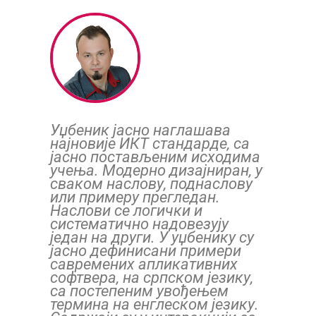
Уџбеник јасно наглашава
најновије ИКТ стандарде, са
јасно постављеним исходима
учења. Модерно дизајниран, у
сваком наслову, поднаслову
или примеру прегледан.
Наслови се логички и
систематично надовезују
један на други. У уџбенику су
јасно дефинисани примери
савремених апликативних
софтвера, на српском језику,
са постепеним увођењем
термина на енглеском језику.