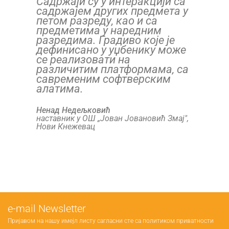
Садржаји су у интеракцији са
садржајем других предмета у
петом разреду, као и са
предметима у наредним
разредима. Градиво које је
дефинисано у уџбенику може
се реализовати на
различитим платформама, са
савременим софтверским
алатима.
Ненад Недељковић
наставник у ОШ „Јован Јовановић Змај",
Нови Кнежевац
е-mail Newsletter
Пријавом на нашу имејл листу сагласни сте са
политиком приватности