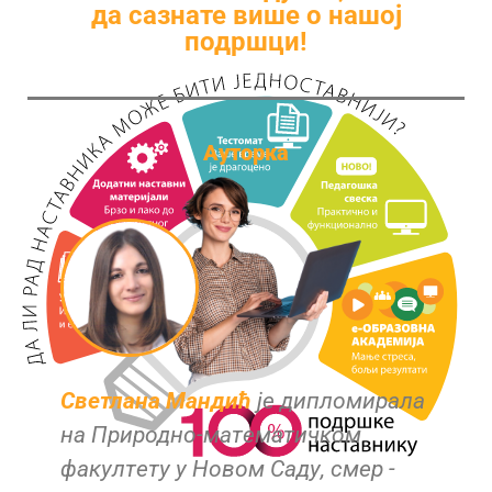
да сазнате више о нашој
подршци!
Ауторка
Светлана Мандић
је дипломирала
на Природно-матeматичком
факултeту у Новом Саду, смeр -