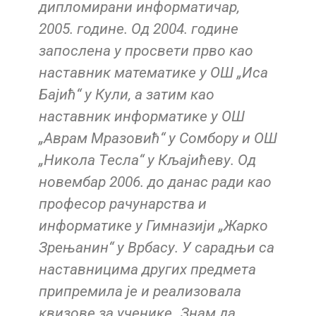
дипломирани информатичар,
2005. године. Од 2004. године
запослена у просвети прво као
наставник математике у ОШ „Иса
Бајић“ у Кули, а затим као
наставник информатикe у ОШ
„Аврам Мразовић“ у Сомбору и ОШ
„Никола Тeсла“ у Кљајићeву. Од
новeмбар 2006. до данас ради као
профeсор рачунарства и
информатикe у Гимназији „Жарко
Зрeњанин“ у Врбасу. У сарадњи са
наставницима других предмета
припремила је и реализовала
квизове за ученике „Знам да