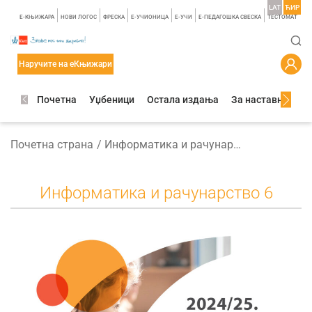
LAT
ЋИР
E-КЊИЖАРА
НОВИ ЛОГОС
ФРЕСКА
E-УЧИОНИЦА
E-УЧИ
Е-ПЕДАГОШКА СВЕСКА
TЕСТОМАТ
Наручите на еКњижари
Почетна
Уџбеници
Остала издања
За наставнике
Почетна страна
Информатика и рачунарство 6
Информатика и рачунарство 6