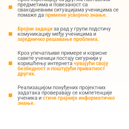
предметима и повезаност са
свакодневним ситуацијама ученицима се
помаже да
примене усвојено знање.
Бројни задаци
за рад у групи подстичу
комуникацију међу ученицима и
заједничко решавање проблема.
Кроз упечатљиве примере и корисне
савете ученици постају сигурнији у
коришћењу интернета
чувајући своју
безбедност и поштујући приватност
других.
Реализацијом понуђених пројектних
задатака проверавају се компетенције
ученика и
стиче трајније информатичко
знање.