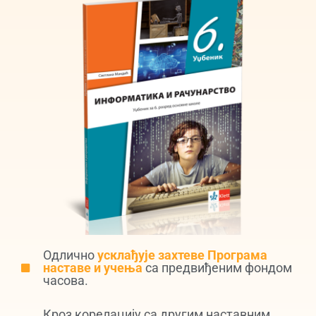
Одлично
усклађује захтеве Програма
наставе и учења
са предвиђеним фондом
часова.
Кроз корелацију са другим наставним