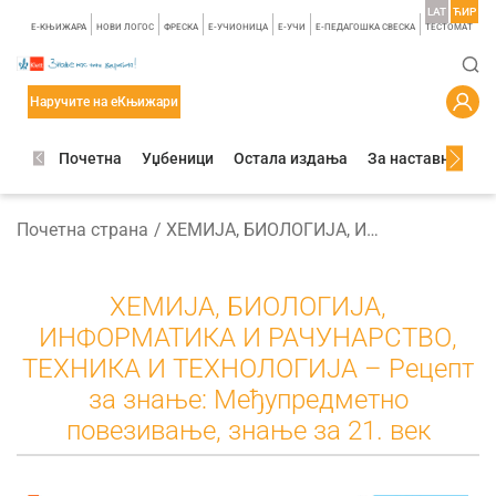
LAT
ЋИР
E-КЊИЖАРА
НОВИ ЛОГОС
ФРЕСКА
E-УЧИОНИЦА
E-УЧИ
Е-ПЕДАГОШКА СВЕСКА
TЕСТОМАТ
Наручите на еКњижари
Почетна
Уџбеници
Остала издања
За наставнике
Почетна страна
ХЕМИЈА, БИОЛОГИЈА, ИНФОРМАТИКА И РАЧУНАРСТВО, ТЕХНИКА И ТЕХНОЛОГИЈА – Рецепт за знање: Међупредметно повезивање, знање за 21. век
ХЕМИЈА, БИОЛОГИЈА,
ИНФОРМАТИКА И РАЧУНАРСТВО,
ТЕХНИКА И ТЕХНОЛОГИЈА – Рецепт
за знање: Међупредметно
повезивање, знање за 21. век