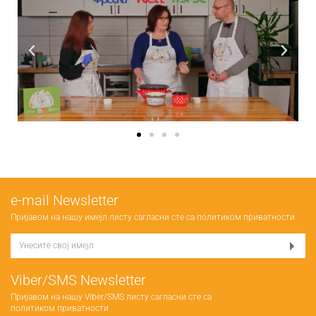
е-mail Newsletter
Пријавом на нашу имејл листу сагласни сте са
политиком приватности
Viber/SMS Newsletter
Пријавом на нашу Viber/SMS листу сагласни сте са
политиком приватности