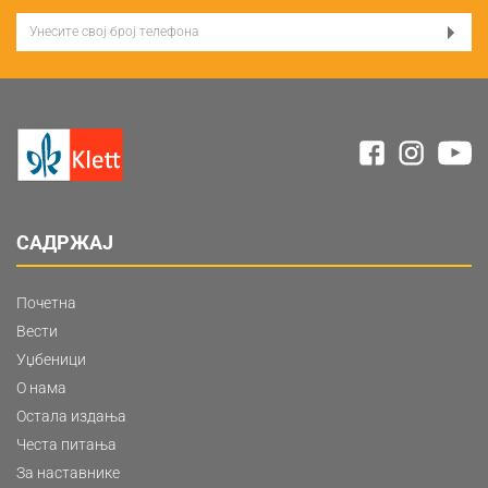
САДРЖАЈ
Почетна
Вести
Уџбеници
О нама
Остала издања
Честа питања
За наставнике