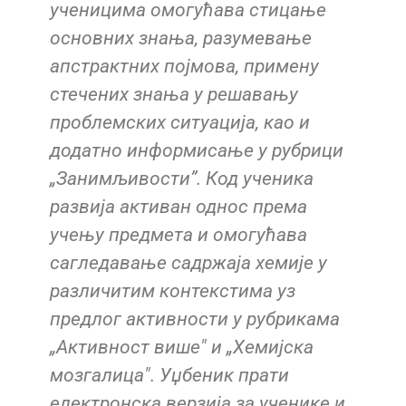
ученицима омогућава стицање
основних знања, разумевање
апстрактних појмова, примену
стечених знања у решавању
проблемских ситуација, као и
додатно информисање у рубрици
„Занимљивости”. Код ученика
развија активан однос према
учењу предмета и омогућава
сагледавање садржаја хемије у
различитим контекстима уз
предлог активности у рубрикама
„Активност више" и „Хемијска
мозгалица". Уџбеник прати
електронска верзија за ученике и