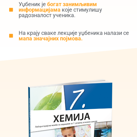
Уџбеник је
богат занимљивим
информацијама
које стимулишу
радозналост ученика.
На крају сваке лекције уџбеника налази се
мапа значајних појмова.