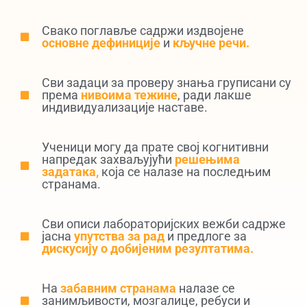
Свако поглавље садржи издвојене
основне дефиниције
и
кључне речи.
Сви задаци за проверу знања груписани су
према
нивоима тежине
, ради лакше
индивидуализације наставе.
Ученици могу да прате свој когнитивни
напредак захваљујући
решењима
задатака,
која се налазе на последњим
странама.
Сви описи лабораторијских вежби садрже
јасна
упутства за рад
и предлоге за
дискусију о добијеним резултатима.
На
забавним странама
налазе се
занимљивости, мозгалице, ребуси и