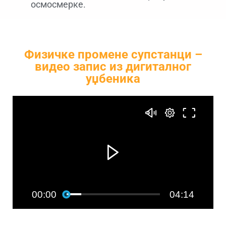
осмосмерке.
Физичке промене супстанци –
видео запис из дигиталног
уџбеника