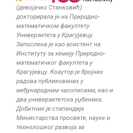
,
(девојачко Станковић)
докторирала је на Природно-
математичком факултету
Универзитета у Крагујевцу.
Запослена је као асистент на
Институту за хемију Природно-
математичког факултета у
Крагујевцу. Коаутор је бројних
радова публикованих у
међународним часописима, као и
два универзитетска уџбеника.
п
Добитник је стипендије
Министарства просвете, науке и
технолошког развоја за