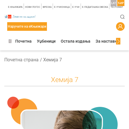
LAT
ЋИР
E-КЊИЖАРА
НОВИ ЛОГОС
ФРЕСКА
E-УЧИОНИЦА
E-УЧИ
Е-ПЕДАГОШКА СВЕСКА
TЕСТОМАТ
Наручите на еКњижари
Почетна
Уџбеници
Остала издања
За наставнике
Почетна страна
Хемија 7
Хемија 7