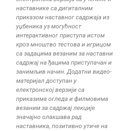
наставнике са дигиталним
приказом наставног садржаја из
уџбеника уз могућност
интерактивног приступа истом
кроз мноштво тестова и игрицом
са задацима везаним за наставни
садржај на ђацима приступачан и
занимљив начин. Додатни видео-
материјал доступан у
електронској верзији са
приказима огледа и филмовима
везаним за садржај лекције
значајно олакшава рад
наставника, позитивно утиче на