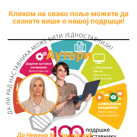
Кликом на свако поље можете да
сазнате више о нашој подршци!
Аутори
Др Невена M. Томашевић