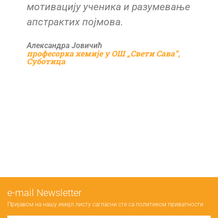
мотивацију ученика и разумевање
апстрактих појмова.
Александра Јовичић
професорка хемије у ОШ „Свети Сава”,
Суботица
е-mail Newsletter
Пријавом на нашу имејл листу сагласни сте са
политиком приватности