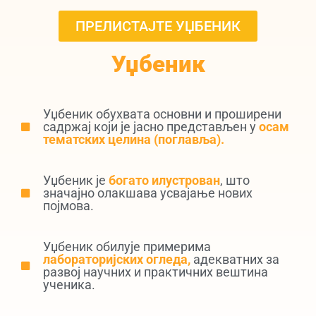
ПРЕЛИСТАЈТЕ УЏБЕНИК
Уџбеник
Уџбеник обухвата основни и проширени
садржај који је јасно представљен у
осам
тематских целина (поглавља).
Уџбеник је
богато илустрован
, што
значајно олакшава усвајање нових
појмова.
Уџбеник обилује примерима
лабораторијских огледа,
адекватних за
развој научних и практичних вештина
ученика.