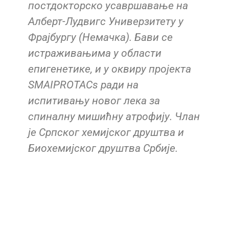
постдокторско усавршавање на
Алберт-Лудвигс Универзитету у
Фрајбургу (Немачка). Бави се
истраживањима у области
епигенетике, и у оквиру пројекта
SMAIPROTACs ради на
испитивању новог лека за
спиналну мишићну атрофију. Члан
је Српског хемијског друштва и
Биохемијског друштва Србије.
.