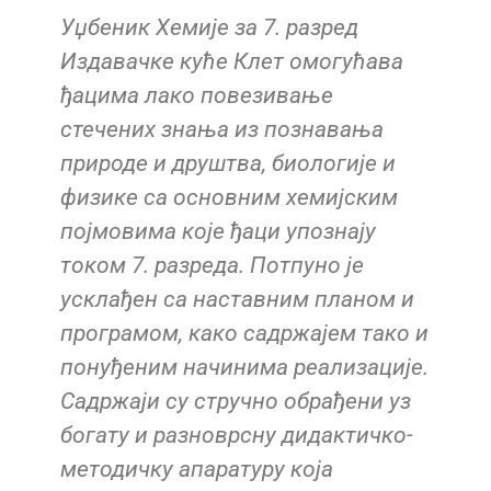
Уџбеник Хемије за 7. разред
Издавачке куће Клет омогућава
ђацима лако повезивање
стечених знања из познавања
природе и друштва, биологије и
физике са основним хемијским
појмовима које ђаци упознају
током 7. разреда. Потпуно је
усклађен са наставним планом и
програмом, како садржајем тако и
понуђеним начинима реализације.
Садржаји су стручно обрађени уз
богату и разноврсну дидактичко-
методичку апаратуру која