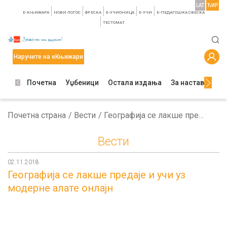
LAT
ЋИР
E-КЊИЖАРА
НОВИ ЛОГОС
ФРЕСКА
E-УЧИОНИЦА
E-УЧИ
Е-ПЕДАГОШКА СВЕСКА
TЕСТОМАТ
Наручите на еКњижари
Почетна
Уџбеници
Остала издања
За наставнике
Почетна страна
Вести
Географија се лакше предаје и учи уз модерне алате онлајн
Вести
02.11.2018.
Географија се лакше предаје и учи уз
модерне алате онлајн