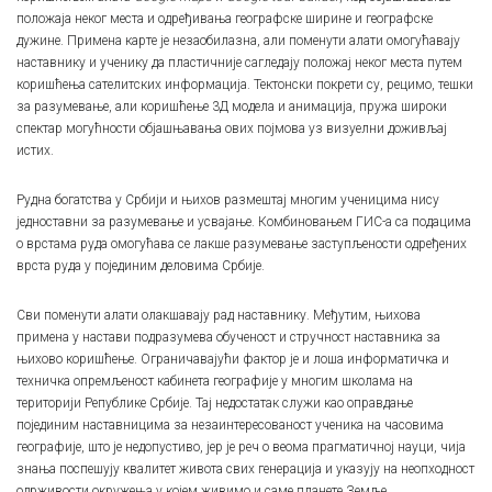
положаја неког места и одређивања географске ширине и географске
дужине. Примена карте је незаобилазна, али поменути алати омогућавају
наставнику и ученику да пластичније сагледају положај неког места путем
коришћења сателитских информација. Тектонски покрети су, рецимо, тешки
за разумевање, али коришћење 3Д модела и анимација, пружа широки
спектар могућности објашњавања ових појмова уз визуелни доживљај
истих.
Рудна богатства у Србији и њихов размештај многим ученицима нису
једноставни за разумевање и усвајање. Комбиновањем ГИС-а са подацима
о врстама руда омогућава се лакше разумевање заступљености одређених
врста руда у појединим деловима Србије.
Сви поменути алати олакшавају рад наставнику. Међутим, њихова
примена у настави подразумева обученост и стручност наставника за
њихово коришћење. Ограничавајући фактор је и лоша информатичка и
техничка опремљеност кабинета географије у многим школама на
територији Републике Србије. Тај недостатак служи као оправдање
појединим наставницима за незаинтересованост ученика на часовима
географије, што је недопустиво, јер је реч о веома прагматичној науци, чија
знања поспешују квалитет живота свих генерација и указују на неопходност
одрживости окружења у којем живимо и саме планете Земље.