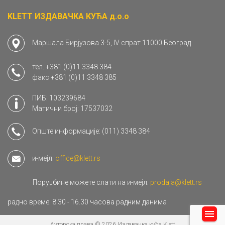
KLETT ИЗДАВАЧКА КУЋА д.о.о
Маршала Бирјузова 3-5, IV спрат 11000 Београд
тел.
+381 (0)11 3348 384
факс
+381 (0)11 3348 385
ПИБ: 103239684
Матични број: 17537032
Опште информације:
(011) 3348 384
и-мејл:
office@klett.rs
Поруџбине можете слати на и-мејл:
prodaja@klett.rs
радно време: 8.30 - 16.30 часова радним данима
Ауторска права © 2026 Издавачка кућа Klett