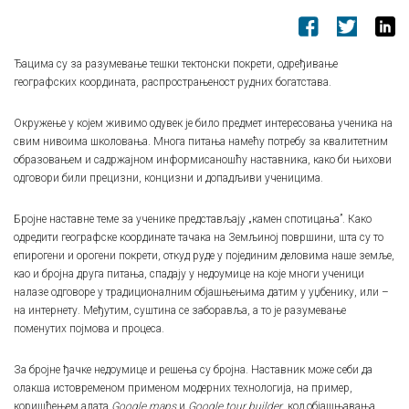
Ђацима су за разумевање тешки тектонски покрети, одређивање
географских координата, распрострањеност рудних богатстава.
Окружење у којем живимо одувек је било предмет интересовања ученика на
свим нивоима школовања. Многа питања намећу потребу за квалитетним
образовањем и садржајном информисаношћу наставника, како би њихови
одговори били прецизни, концизни и допадљиви ученицима.
Бројне наставне теме за ученике представљају „камен спотицања”. Како
одредити географске координате тачака на Земљиној површини, шта су то
епирогени и орогени покрети, откуд руде у појединим деловима наше земље,
као и бројна друга питања, спадају у недоумице на које многи ученици
налазе одговоре у традиционалним објашњењима датим у уџбенику, или –
на интернету. Међутим, суштина се заборавља, а то је разумевање
поменутих појмова и процеса.
За бројне ђачке недоумице и решења су бројна. Наставник може себи да
олакша истовременом применом модерних технологија, на пример,
коришћењем алата
Google maps
и
Google tour builder
, код објашњавања