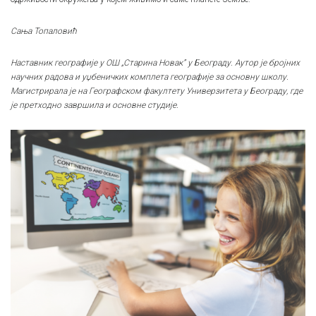
Сања Топаловић
Наставник географије у ОШ „Старина Новак” у Београду. Аутор је бројних
научних радова и уџбеничких комплета географије за основну школу.
Магистрирала је на Географском факултету Универзитета у Београду, где
је претходно завршила и основне студије.