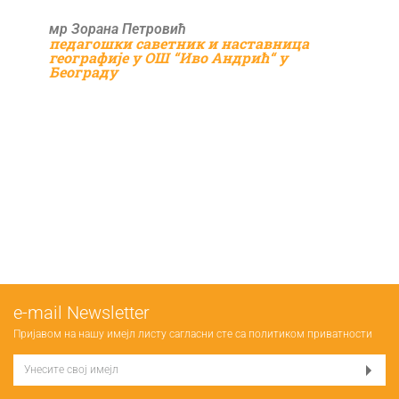
мр Зорана Петровић
педагошки саветник и наставница
географије у ОШ “Иво Андрић“ у
Београду
е-mail Newsletter
Пријавом на нашу имејл листу сагласни сте са
политиком приватности