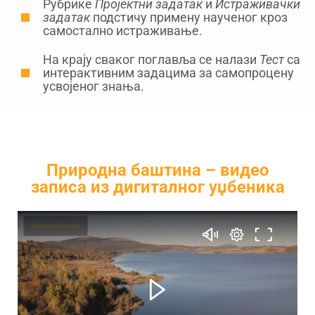
Рубрике
Пројектни задатак
и
Истраживачки
задатак
подстичу примену наученог кроз
самостално истраживање.
На крају сваког поглавља се налази
Тест
са
интерактивним задацима за самопроцену
усвојеног знања.
Природна баштина – видео
записа из дигиталног уџбеника