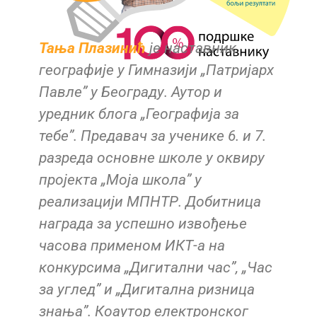
Тања Плазинић
је наставник
географије у Гимназији „Патријарх
Павле” у Београду. Аутор и
уредник блога „Географија за
тебе”. Предавач за ученике 6. и 7.
разреда основне школе у оквиру
пројекта „Моја школа” у
реализацији МПНТР. Добитница
награда за успешно извођење
часова применом ИКТ-а на
конкурсима „Дигитални час”, „Час
за углед” и „Дигитална ризница
знања”. Коаутор електронског