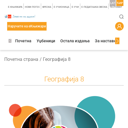
LAT
ЋИР
E-КЊИЖАРА
НОВИ ЛОГОС
ФРЕСКА
E-УЧИОНИЦА
E-УЧИ
Е-ПЕДАГОШКА СВЕСКА
TЕСТОМАТ
Наручите на еКњижари
Почетна
Уџбеници
Остала издања
За наставнике
Почетна страна
Географија 8
Географија 8