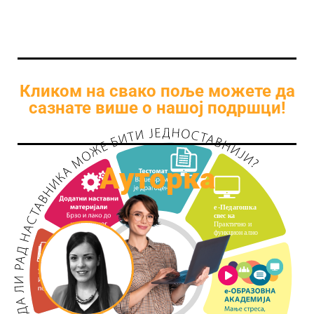
Кликом на свако поље можете да
сазнате више о нашој подршци!
Ауторка