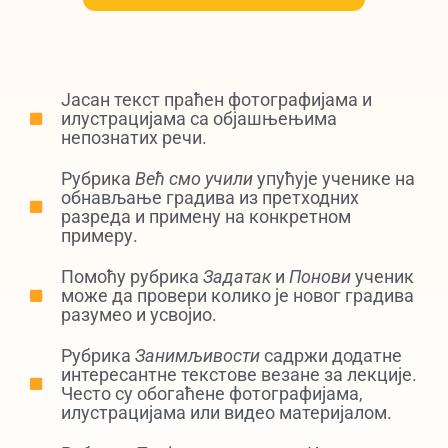
Јасан текст праћен фотографијама и
илустрацијама са објашњењима
непознатих речи.
Рубрика
Већ смо учили
упућује ученике на
обнављање градива из претходних
разреда и примену на конкретном
примеру.
Помоћу рубрика
Задатак
и
Понови
ученик
може да провери колико је новог градива
разумео и усвојио.
Рубрика
Занимљивости
садржи додатне
интересантне текстове везане за лекције.
Често су обогаћене фотографијама,
илустрацијама или видео материјалом.