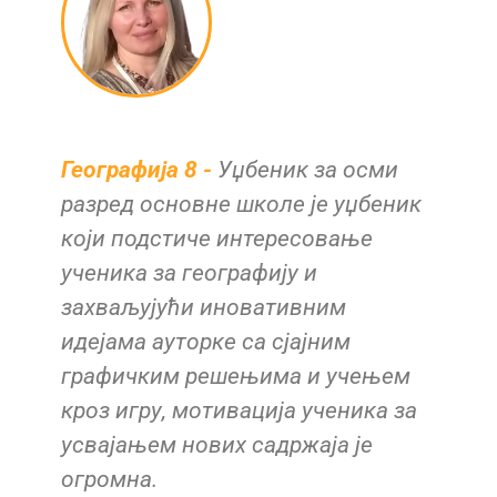
Географија 8 -
Уџбеник за осми
разред основне школе је уџбеник
који подстиче интересовање
ученика за географију и
захваљујући иновативним
идејама ауторке са сјајним
графичким решењима и учењем
кроз игру, мотивација ученика за
усвајањем нових садржаја је
огромна.