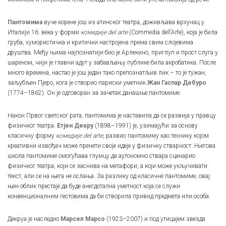
Пантомима
вуче корене још из атинског театра, доживљава врхунац у
Италији 16. века у форми
комедије del arte
(Commedia dell’Arte), која је била
груба, хумористичка и критички настројена према свим слојевима
друштва. Међу њима најпознатији био је Арлекино, приглуп и прост слуга у
шареном, чији је главни адут у забављању публике била акробатика. После
много времена, настао је још један тако препознатљив лик – то је тужан,
заљубљен Пјеро, кога је створио париски уметник
Жан Гаспар Дебуро
(1774–1862). Он је одговоран за зачетак данашње пантомиме.
Након Првог светског рата, пантомима је наставила да се развија у правцу
физичког театра.
Етјен Декру
(1898–1991) је, узимајући за основу
класичну форму
комедије del arte
, развио пантомиму као технику којом
креативни извођач може пренети своје идеје у физичку стварност. Његова
школа пантомиме омогућава глумцу да аутономно ствара сценарио
физичког театра, који се заснива на метафори, а који може укључивати
текст, али се на њега не ослања. За разлику од класичне пантомиме, овај
њен облик престаје да буде анегдотална уметност која се служи
конвенционалним гестовима да би створила привид предмета или особа.
Декруа је наследио
Марсел Марсо
(1923–2007) и под утицајем звезда