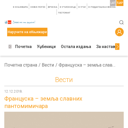
LAT
ЋИР
E-КЊИЖАРА
НОВИ ЛОГОС
ФРЕСКА
E-УЧИОНИЦА
E-УЧИ
Е-ПЕДАГОШКА СВЕСКА
TЕСТОМАТ
Наручите на еКњижари
Почетна
Уџбеници
Остала издања
За наставнике
Почетна страна
Вести
Француска – земља славних пантомимичара
Вести
12.12.2018.
Француска – земља славних
пантомимичара