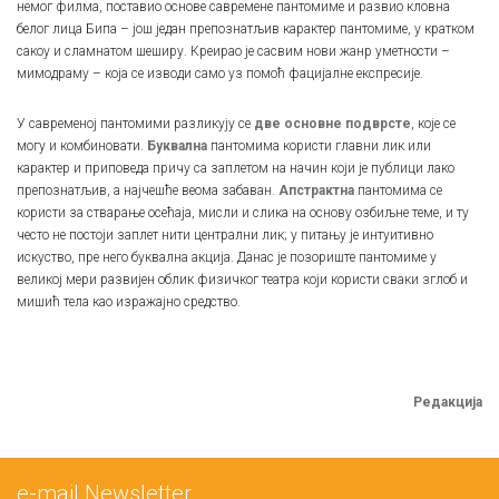
немог филма, поставио основе савремене пантомиме и развио кловна
белог лица Бипа – још један препознатљив карактер пантомиме, у кратком
сакоу и сламнатом шеширу. Креирао је сасвим нови жанр уметности –
мимодраму – која се изводи само уз помоћ фацијалне експресије.
У савременој пантомими разликују се
две основне подврсте
, које се
могу и комбиновати.
Буквална
пантомима користи главни лик или
карактер и приповеда причу са заплетом на начин који је публици лако
препознатљив, а најчешће веома забаван.
Апстрактна
пантомима се
користи за стварање осећаја, мисли и слика на основу озбиљне теме, и ту
често не постоји заплет нити централни лик; у питању је интуитивно
искуство, пре него буквална акција. Данас је позориште пантомиме у
великој мери развијен облик физичког театра који користи сваки зглоб и
мишић тела као изражајно средство.
Редакција
е-mail Newsletter