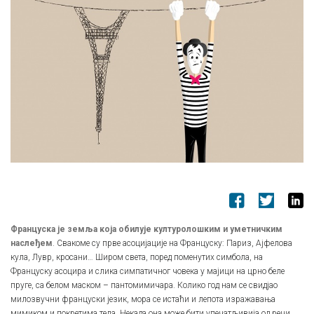
Француска је земља која обилује културолошким и уметничким
наслеђем
. Свакоме су прве асоцијације на Француску: Париз, Ајфелова
кула, Лувр, кросани… Широм света, поред поменутих симбола, на
Француску асоцира и слика симпатичног човека у мајици на црно беле
пруге, са белом маском – пантомимичара. Колико год нам се свидјао
милозвучни француски језик, мора се истаћи и лепота изражавања
мимиком и покретима тела. Некада она може бити упечатљивија од речи.