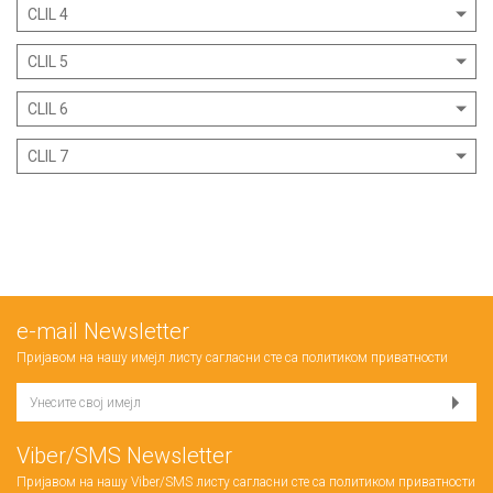
CLIL 4
CLIL 5
CLIL 6
CLIL 7
е-mail Newsletter
Пријавом на нашу имејл листу сагласни сте са
политиком приватности
Viber/SMS Newsletter
Пријавом на нашу Viber/SMS листу сагласни сте са
политиком приватности