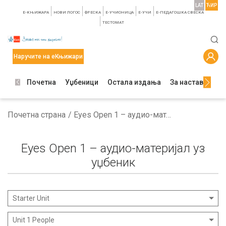
LAT
ЋИР
E-КЊИЖАРА
НОВИ ЛОГОС
ФРЕСКА
E-УЧИОНИЦА
E-УЧИ
Е-ПЕДАГОШКА СВЕСКА
TЕСТОМАТ
Наручите на еКњижари
Почетна
Уџбеници
Остала издања
За наставнике
Почетна страна
Eyes Open 1 – аудио-материјал уз уџбеник
Eyes Open 1 – аудио-материјал уз
уџбеник
Starter Unit
Unit 1 People