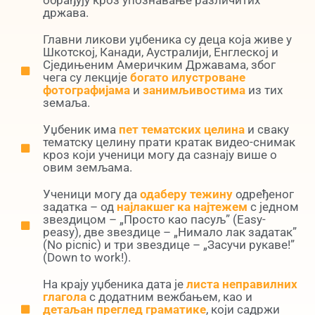
обрађују кроз упознавање различитих
држава.
Главни ликови уџбеника су деца која живе у
Шкотској, Канади, Аустралији, Енглеској и
Сједињеним Америчким Државама, због
чега су лекције
богато илустроване
фотографијама
и
занимљивостима
из тих
земаља.
Уџбеник има
пет тематских целина
и сваку
тематску целину прати кратак видео-снимак
кроз који ученици могу да сазнају више о
овим земљама.
Ученици могу да
одаберу тежину
одређеног
задатка – од
најлакшег ка најтежем
с једном
звездицом – „Просто као пасуљ” (Easy-
peasy), две звездице – „Нимало лак задатак”
(No picnic) и три звездице – „Засучи рукаве!”
(Down to work!).
На крају уџбеника дата је
листа неправилних
глагола
с додатним вежбањем, као и
детаљан преглед граматике
, који садржи