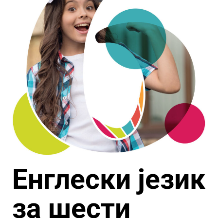
Енглески језик
за шести