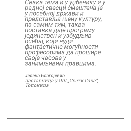
Свака тема и у уџбенику и у
радној свесци смештена је
у посебнoj држави и
представља њену културу,
па самим тим, таква
поставка даје програму
јединствен и узбудљив
осећај, који нуди
фантастичне могућности
професорима да прошире
своје часове у
занимљивим правцима.
Јелена Благојевић
наставница у ОШ „Свети Сава”,
Топоница