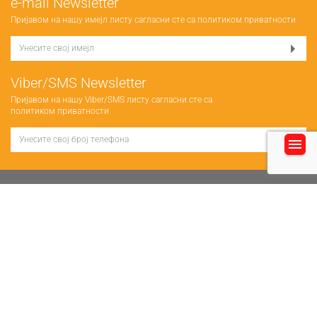
е-mail Newsletter
Пријавом на нашу имејл листу сагласни сте са
политиком приватности
Viber/SMS Newsletter
Пријавом на нашу Viber/SMS листу сагласни сте са
политиком приватности
САДРЖАЈ
Почетна