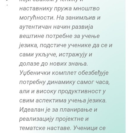
наставнику пружа мноштво
могућности. На занимљив и
аутентичан начин развија
вештине потребне за учење
језика, подстиче ученике да се и
сами укључе, истражују и
долазе до нових знања.
Уџбенички комплет обезбеђује
потребну динамику самог часа,
али и високу продуктивност у
свим аспектима учења језика.
Идеалан је за планирање и
реализацију пројектне и
тематске наставе. Ученици се