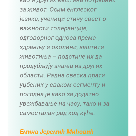
као и других вештина потребних
за живот. Осим енглеског
језика, ученици стичу свест о
важности толеранције,
одговорног односа према
здрављу и околини, заштити
животиња – подстиче их да
продубљују знања из других
области. Радна свеска прати
уџбеник у сваком сегменту и
погодна је како за додатно
увежбавање на часу, тако и за
самосталан рад код куће.
Емина Јеремић Мићовић