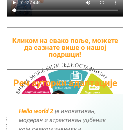
Кликом на свако поље, можете
да сазнате више о нашој
подршци!
Реч ауторки адаптације
Hello world 2
је иновативан,
модеран и атрактиван уџбеник
који сваком ученику и