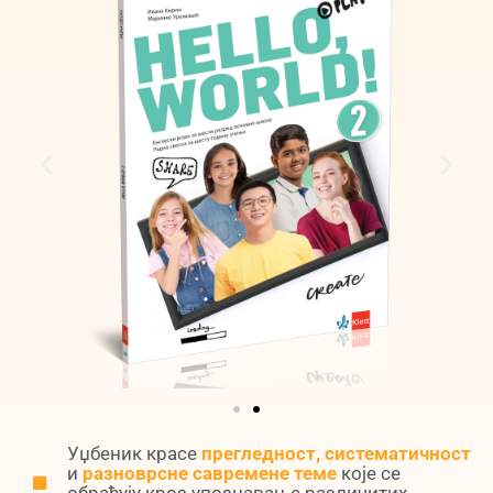
Уџбеник красе
прегледност, систематичност
и
разноврсне савремене теме
које се