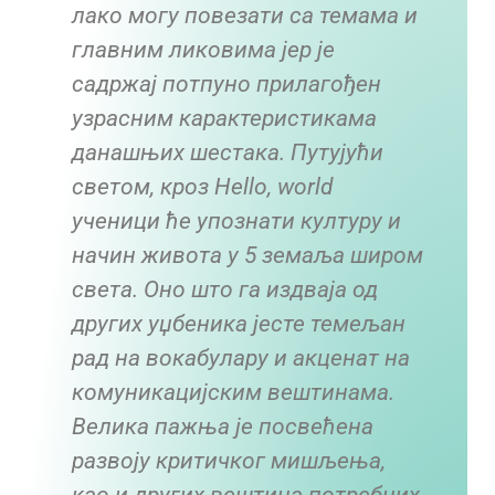
лако могу повезати са темама и
главним ликовима јер је
садржај потпуно прилагођен
узрасним карактеристикама
данашњих шестака. Путујући
светом, кроз Hello, world
ученици ће упознати културу и
начин живота у 5 земаља широм
света. Оно што га издваја од
других уџбеника јесте темељан
рад на вокабулару и акценат на
комуникацијским вештинама.
Велика пажња је посвећена
развоју критичког мишљења,