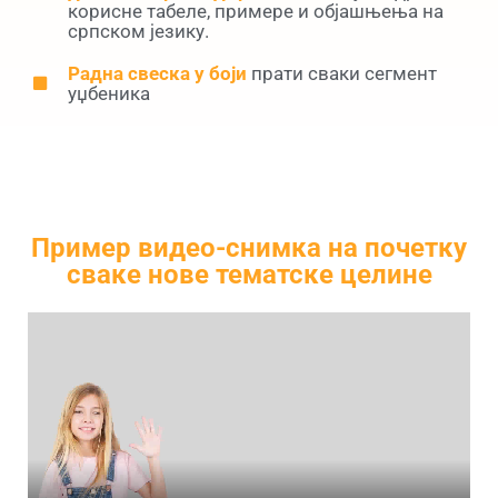
корисне табеле, примере и објашњења на
српском језику.
Радна свеска у боји
прати сваки сегмент
уџбеника
Пример видео-снимка на почетку
сваке нове тематске целине