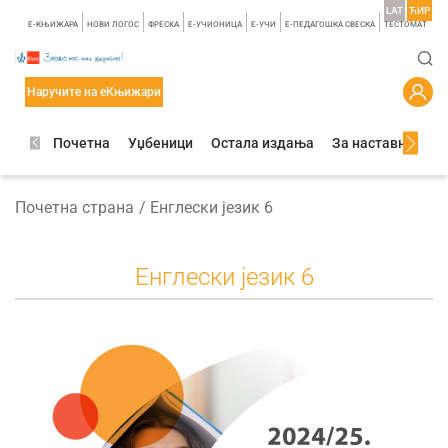
LAT
ЋИР
E-КЊИЖАРА
НОВИ ЛОГОС
ФРЕСКА
E-УЧИОНИЦА
E-УЧИ
Е-ПЕДАГОШКА СВЕСКА
TЕСТОМАТ
Наручите на еКњижари
Почетна
Уџбеници
Остала издања
За наставнике
Почетна страна
Енглески језик 6
Енглески језик 6