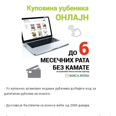
»
Уз купљено штампано издање уџбеника добијате код за
дигитални уџбеник на поклон.
»
Достава је бесплатна за износе веће од 2000 динара.