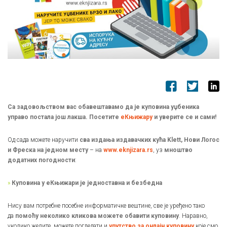
Са задовољством вас обавештавамо да је куповина уџбеника
управо постала још лакша.
Посетите
еКњижару
и уверите се и сами!
Од сада можете наручити
сва издања издавачких кућа Klett, Нови Логос
и Фреска на једном месту
– на
www.eknjizara.rs
, уз
мноштво
додатних погодности
:
»
Куповина у еКњижари је једноставна и безбедна
Нису вам потребне посебне информатичке вештине, све је уређено тако
да
помоћу неколико кликова можете обавити куповину
. Наравно,
уколико желите, можете погледати и
упутство за онлајн куповину
које смо