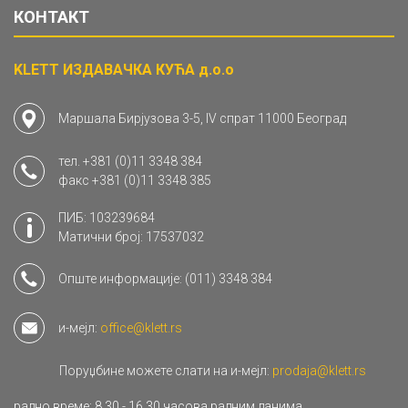
КОНТАКТ
KLETT ИЗДАВАЧКА КУЋА д.о.о
Маршала Бирјузова 3-5, IV спрат 11000 Београд
тел.
+381 (0)11 3348 384
факс
+381 (0)11 3348 385
ПИБ: 103239684
Матични број: 17537032
Опште информације:
(011) 3348 384
и-мејл:
office@klett.rs
Поруџбине можете слати на и-мејл:
prodaja@klett.rs
радно време: 8.30 - 16.30 часова радним данима