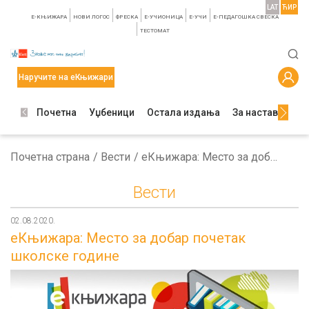
LAT
ЋИР
E-КЊИЖАРА
НОВИ ЛОГОС
ФРЕСКА
E-УЧИОНИЦА
E-УЧИ
Е-ПЕДАГОШКА СВЕСКА
TЕСТОМАТ
Наручите на еКњижари
Почетна
Уџбеници
Остала издања
За наставнике
Почетна страна
Вести
еКњижара: Место за добар почетак школске године
Вести
02.08.2020.
еКњижара: Место за добар почетак
школске године