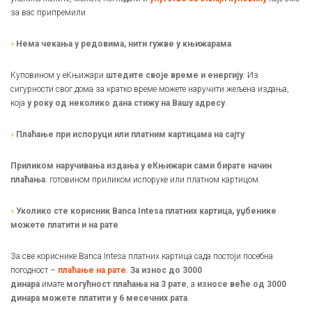
за вас припремили.
»
Нема чекања у редовима, нити гужве у књижарама
Куповином у еКњижари
штедите своје време и енергију
. Из
сигурности свог дома за кратко време можете наручити жељена издања,
која
у року од неколико дана стижу на Вашу адресу
.
»
Плаћање при испоруци или платним картицама на сајту
Приликом наручивања издања у еКњижари сами бирате начин
плаћања
: готовином приликом испоруке или платном картицом.
»
Уколико сте корисник Banca Intesa платних картица, уџбенике
можете платити и на рате
За све кориснике Banca Intesa платних картица сада постоји посебна
погодност –
плаћање на рате
.
За износ до 3000
динара
имате
могућност плаћања на 3 рате
, а
износе веће од 3000
динара можете платити у 6 месечних рата
.