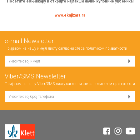
Посетите еКњижару и откријте најлакши начин куповине уџбеника!
www.eknjizara.rs
е-mail Newsletter
Пријавом на нашу имејл листу сагласни сте са
политиком приватности
Viber/SMS Newsletter
Пријавом на нашу Viber/SMS листу сагласни сте са
политиком приватности