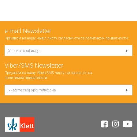
е-mail Newsletter
Пријавом на нашу имејл листу сагласни сте са
политиком приватности
Viber/SMS Newsletter
Пријавом на нашу Viber/SMS листу сагласни сте са
политиком приватности