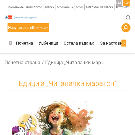
LAT
ЋИР
E-КЊИЖАРА
НОВИ ЛОГОС
ФРЕСКА
E-УЧИОНИЦА
E-УЧИ
Е-ПЕДАГОШКА СВЕСКА
TЕСТОМАТ
Наручите на еКњижари
Почетна
Уџбеници
Остала издања
За наставнике
Почетна страна
Едиција „Читалачки маратон”
Едиција „Читалачки маратон”