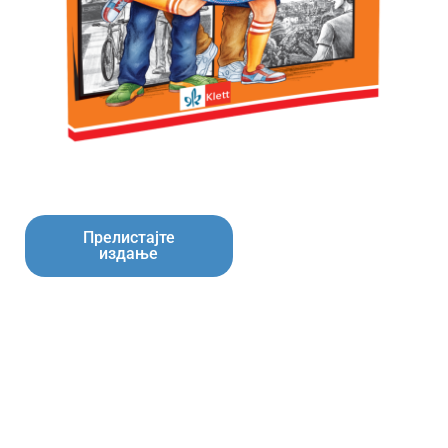
Прелистајте
издање