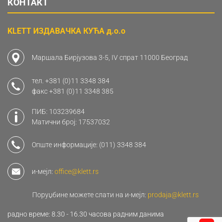
КОНТАКТ
KLETT ИЗДАВАЧКА КУЋА д.о.о
Маршала Бирјузова 3-5, IV спрат 11000 Београд
тел.
+381 (0)11 3348 384
факс
+381 (0)11 3348 385
ПИБ: 103239684
Матични број: 17537032
Опште информације:
(011) 3348 384
и-мејл:
office@klett.rs
Поруџбине можете слати на и-мејл:
prodaja@klett.rs
радно време: 8.30 - 16.30 часова радним данима