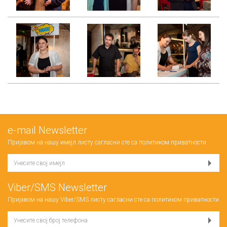
е-mail Newsletter
Пријавом на нашу имејл листу сагласни сте са
политиком приватности
Viber/SMS Newsletter
Пријавом на нашу Viber/SMS листу сагласни сте са
политиком приватности