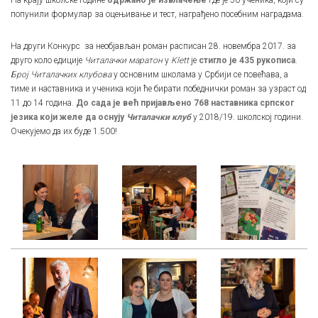
На крају школске године
одржано је извлачење
где је 50 ученика, који су
попунили формулар за оцењивање и тест, награђено посебним наградама.
На други Конкурс за необјављан роман расписан 28. новембра 2017. за
друго коло едиције
Читалачки маратон
у
Klett
је
стигло је 435 рукописа
.
Број Читалачких клубова
у основним школама у Србији се повећава, а
тиме и наставника и ученика који ће бирати победнички роман за узраст од
11 до 14 година.
До сада је већ пријављено 768 наставника српског
језика који желе да оснују
Читалачки клуб
у 2018/19. школској години.
Очекујемо да их буде 1.500!