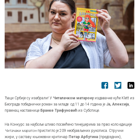
Ђаци Србије су изабрали! У
Читалачком матарону
издавачке куће Klett из
Београда победнички роман за младе од 11 до 14 година је
Ја, Алексија
,
првенац наставнице
Бранке Трифуновић
из Суботице.
На Конкурс за најбоље штиво посвећено тинејџерима за прво коло едиције
Читачаки маратон
пристигло је 209 необјављених рукописа. Стручни
жири, у саставу књижевни критичар
Петар Арбутина
(председник),