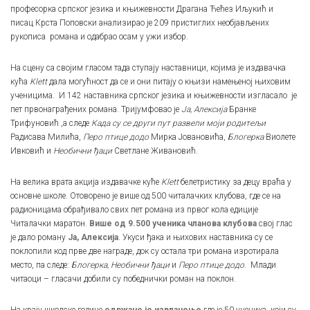
професорка српског језика и књижевности Драгана Ћећез Иљукић и
писац Крста Поповски анализирао је 209 пристиглих необјављених
рукописа романа и одабрао осам у ужи избор.
На сцену са својим гласом тада ступају наставници, којима је издавачка
кућа
Klett
дала могућност да се и они питају о књизи намењеној њиховим
ученицима. И 142 наставника српског језика и књижевности изгласало је
пет првонаграђених романа. Тријумфовао је
Ја, Алексија
Бранке
Трифуновић ,а следе
Када су се други пут развели моји родитељи
Радисава Милића,
Перо птице додо
Мирка Јовановића,
Блогерка
Виолете
Ивковић и
Необични ђаци
Светлане Живановић.
На велика врата акција издавачке куће
Klett
белетристику за децу враћа у
основне школе. Отоворено је више од 500 читалачких клубова, где се на
радионицама обрађивало свих пет романа из првог кола едиције
Читалачки маратон.
Више од 9.500 ученика чланова клубова
свој глас
је дало роману
Ја, Алексија
. Укуси ђака и њихових наставника су се
поклопили код прве две награде, док су остала три романа изротирала
место, па следе:
Блогерка, Необични ђаци
и
Перо птице додо
. Млади
читаоци – гласачи добили су победнички роман на поклон.