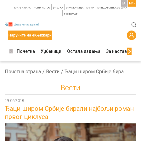
LAT
ЋИР
E-КЊИЖАРА
НОВИ ЛОГОС
ФРЕСКА
E-УЧИОНИЦА
E-УЧИ
Е-ПЕДАГОШКА СВЕСКА
TЕСТОМАТ
Наручите на еКњижари
Почетна
Уџбеници
Остала издања
За наставнике
Почетна страна
Вести
Ђаци широм Србије бирали најбољи роман првог циклуса
Вести
29.06.2018.
Ђаци широм Србије бирали најбољи роман
првог циклуса