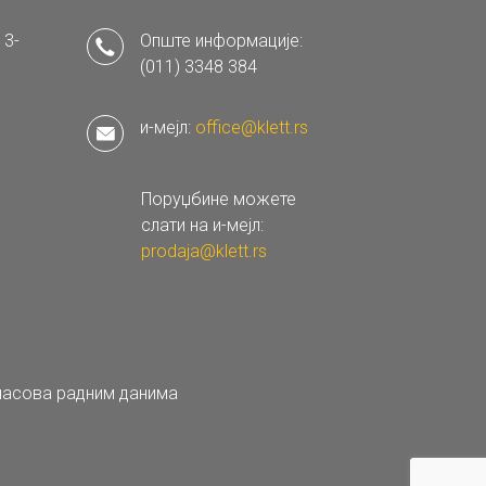
 3-
Опште информације:
(011) 3348 384
и-мејл:
office@klett.rs
Поруџбине можете
слати на и-мејл:
prodaja@klett.rs
 часова радним данима