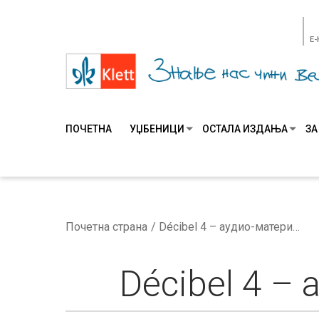
E
ПОЧЕТНА
УЏБЕНИЦИ
ОСТАЛА ИЗДАЊА
ЗА
Почетна страна
Décibel 4 – аудио-материјал уз радну свеску
Décibel 4 –