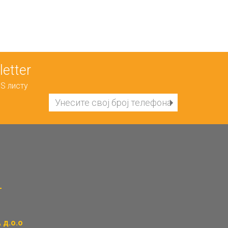
etter
S листу
д.о.о