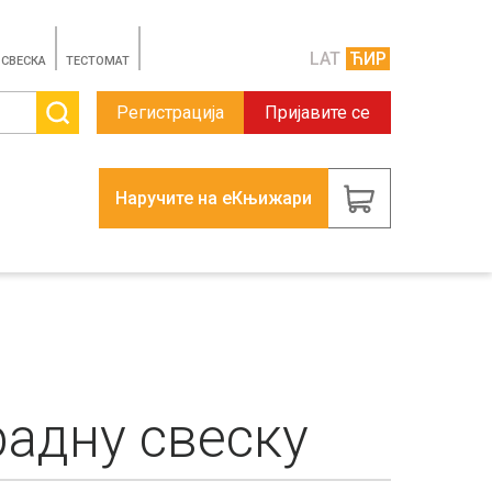
LAT
ЋИР
 СВЕСКА
TЕСТОМАТ
Регистрација
Пријавите се
Наручите на еКњижари
радну свеску