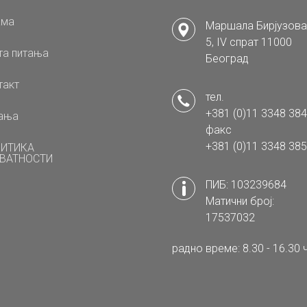
ама
Маршала Бирјузова
5, IV спрат 11000
та питања
Београд
такт
тел.
+381 (0)11 3348 384
ања
факс
+381 (0)11 3348 385
ИТИКА
ВАТНОСТИ
ПИБ: 103239684
Матични број:
17537032
радно време: 8.30 - 16.30