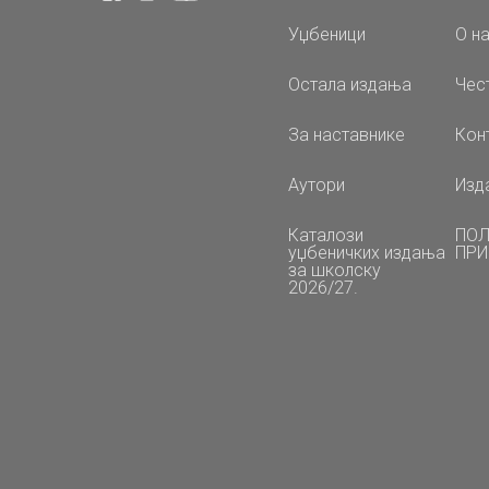
Уџбеници
О н
Остала издања
Чес
За наставнике
Кон
Аутори
Изд
Каталози
ПОЛ
уџбеничких издања
ПРИ
за школску
2026/27.