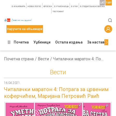
LAT
ЋИР
E-КЊИЖАРА
НОВИ ЛОГОС
ФРЕСКА
E-УЧИОНИЦА
E-УЧИ
Е-ПЕДАГОШКА СВЕСКА
TЕСТОМАТ
Наручите на еКњижари
Почетна
Уџбеници
Остала издања
За наставнике
Почетна страна
Вести
Читалачки маратон 4: Потрага за црвеним коферчићем, Маријана Петровић Раић
Вести
16.04.2021.
Читалачки маратон 4: Потрага за црвеним
коферчићем, Маријана Петровић Раић