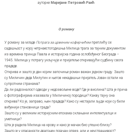
ауторке
Маријане Петровић Раић
О роману
У роману за младе
Потрага за црвеним коферчићем
преплићу се:
садашњост у којој четрнаестогодишња Милица трага за тајним документом
из времена принца Павла и историјска година ослобођеног Београда −
1945. Милица у потрагу укључује и пријатеље откривајући судбину свога
прадеде.
Открива и зашто је дан којим започиње роман важан једном граду. Зашто
су Миличин деда Милутин и његов некадашњи пријатељ Јован остали на
супротним странама?
Да ли радозналост одводи у недозвољене воде? Где је виолина? Шта је прича
о фотографијама изазвала у Миличиној породици? Какву тајну она
открива? Ко је, заправо, њен прадеда? Како су нестајали људи који су били
виђенији становници града?
Зашто су у великим историјским епохама склањани интелектуалци и
уметници?
Шта је радила Милица на крову и како је мачак био утешно близу?
Зашто је у опасаности драгоцен појачан опрез, али и неустрашивост?