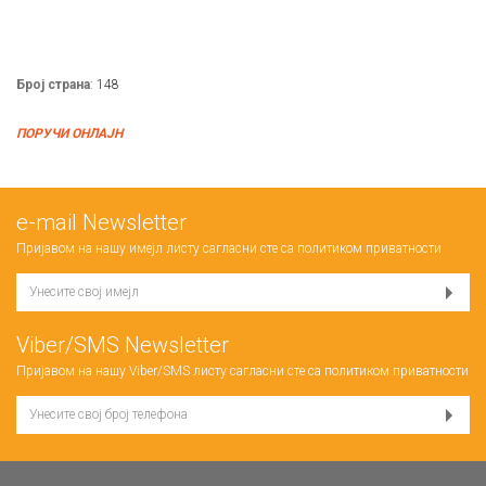
Број страна
: 148
ПОРУЧИ ОНЛАЈН
е-mail Newsletter
Пријавом на нашу имејл листу сагласни сте са
политиком приватности
Viber/SMS Newsletter
Пријавом на нашу Viber/SMS листу сагласни сте са
политиком приватности