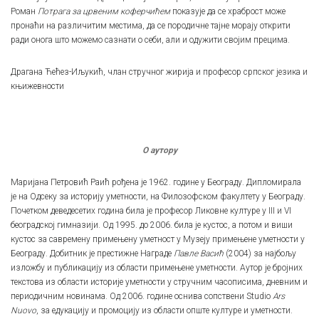
Роман
Потрага за црвеним коферчићем
показује да се храброст може
пронаћи на различитим местима, да се породичне тајне морају открити
ради онога што можемо сазнати о себи, али и одужити својим прецима.
Драгана Ћећез-Иљукић, члан стручног жирија и професор српског језика и
књижевности
О аутору
Маријана Петровић Раић рођена је 1962. године у Београду. Дипломирала
је на Одсеку за историју уметности, на Филозофском факултету у Београду.
Почетком деведесетих година била је професор Ликовне културе у III и VI
београдској гимназији. Од 1995. до 2006. била је кустос, а потом и виши
кустос за савремену примењену уметност у Музеју примењене уметности у
Београду. Добитник је престижне Награде
Павле Васић
(2004) за најбољу
изложбу и публикацију из области примењене уметности. Аутор је бројних
текстова из области историје уметности у стручним часописима, дневним и
периодичним новинама. Од 2006. године оснива сопствени Studio
Ars
Nuovo
, за едукацију и промоцију из области опште културе и уметности.