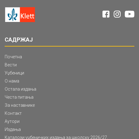
САДРЖАЈ
Почетна
Вести
Уџбеници
О нама
Остала издања
Честа питања
За наставнике
Контакт
Аутори
Издања
Каталози уџбеничких издања за школску 2026/27.