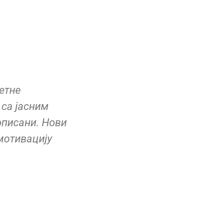
етне
 са јасним
описани. Нови
мотивацију