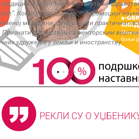
логија. Раније је била запослена у Основној
тавник биологије и помоћник директора у Осн
учно усавршава у области педагошког рада. У
а наставнике за рад са ученицима са сметњама
РЕКЛИ СУ О УЏБЕНИК