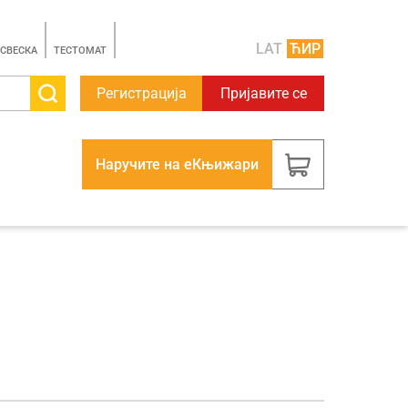
LAT
ЋИР
 СВЕСКА
TЕСТОМАТ
Регистрација
Пријавите се
Наручите на еКњижари