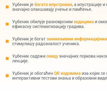
Уџбеник је
богато илустрован
, а илустрације и
значајно олакшавају учење и памћење.
Уџбеник обилује разноврсним
задацима
и омо
ефикасну систематизацију градива.
Уџбеник је богат
занимљивим информацијама
стимулишу радозналост ученика.
Уџбеник садржи
скицу
значајних појмова нако
лекције.
Уџбеник је обогаћен
QR кодовима
иза којих се 
интерактивни тестови знања и образовни виде