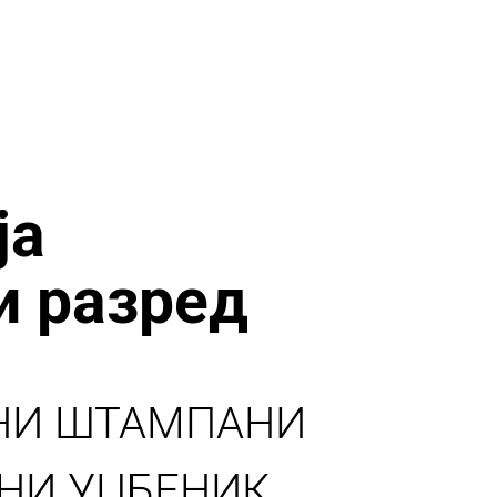
ја
и разред
НИ ШТАМПАНИ
НИ УЏБЕНИК