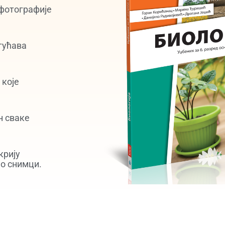
 фотографије
гућава
које
н сваке
крију
о снимци.