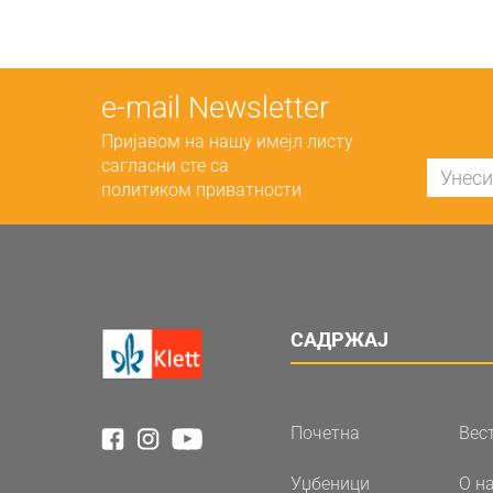
е-mail Newsletter
Пријавом на нашу имејл листу
сагласни сте са
политиком приватности
САДРЖАЈ
Почетна
Вес
Уџбеници
О н