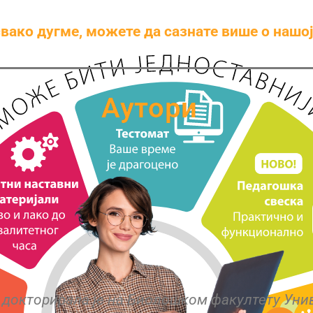
свако дугме,
можете да сазнате више о нашо
Аутори
 на Биолошком факултету Универзитета у Беог