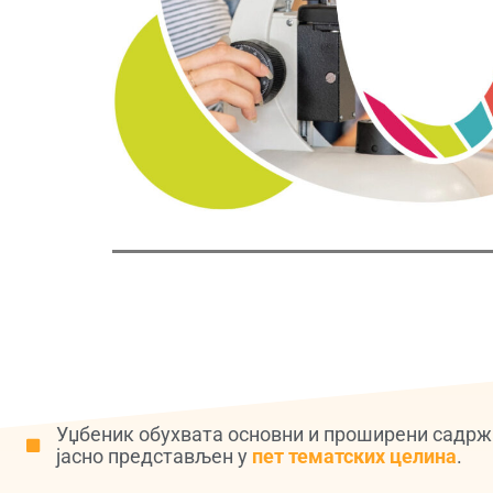
Уџбеник обухвата основни и проширени садржај
јасно представљен у
пет тематских целина
.