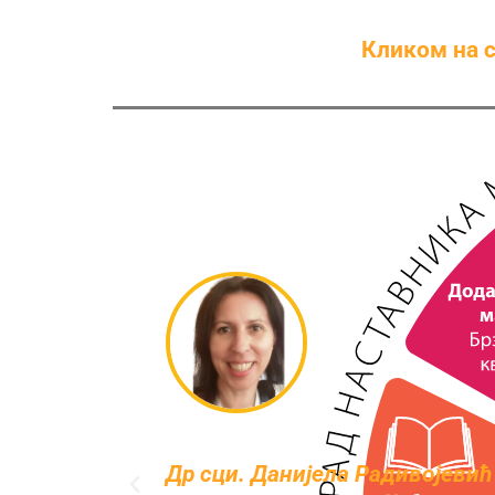
Кликом на 
ду.
Драгана Јешић
дипломирала је