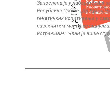
и детета
Молекуларна биологија и физио
е
Београду. Данас ради као нас
учешћем на
у Београду. Константно се стр
ивисан
тестова у оквиру Приручника з
разреда.