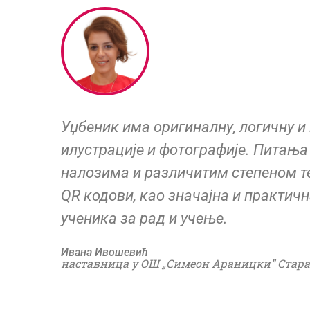
Уџбеник има оригиналну, логичну и
илустрације и фотографије. Питања 
налозима и различитим степеном т
QR кодови, као значајна и практич
ученика за рад и учење.
Ивана Ивошевић
наставница у ОШ „Симеон Араницки” Стара