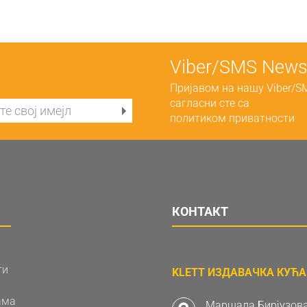
Viber/SMS Newsl
Пријавом на нашу Viber/S
сагласни сте са
политиком приватности
КОНТАКТ
ти
KLETT ИЗДАВАЧКА КУЋА 
ама
Маршала Бирјузова