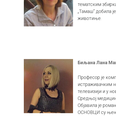
тематским збирка
„Тамаш” добила ј
животиње.
Биљана Лана Ма
Професор је комп
истраживачким но
телевизији и у но
Средњој медицинс
Објавила је ром
ОСНОВЦИ су њен 