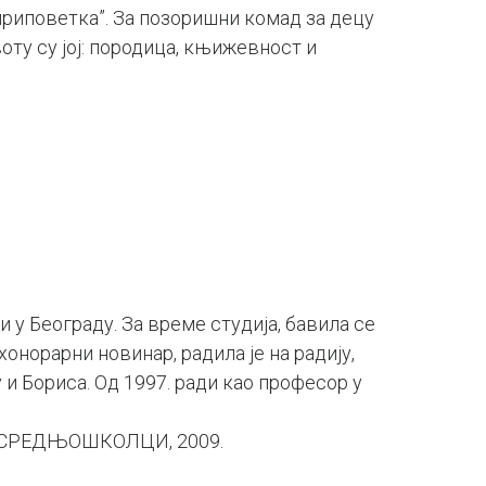
приповетка”. За позоришни комад за децу
оту су јој: породица, књижевност и
у Београду. За време студија, бавила се
норарни новинар, радила је на радију,
 и Бориса. Од 1997. ради као професор у
му СРЕДЊОШКОЛЦИ, 2009.