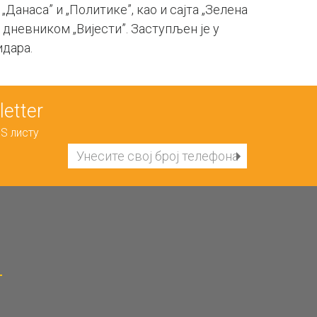
анаса” и „Политике”, као и сајта „Зелена
дневником „Вијести”. Заступљен је у
идара.
etter
S листу