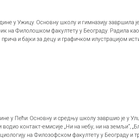
одине у Ужицу. Основну школу и гимназију завршила је
ик на Филолошком факултету у Београду. Радила као
прича и бајки за децу и графичком илустрацијом исти
дине у Пећи. Основну и средњу школу завршио је у Ул
 водио контакт-емисије „Ни на небу, ни на земљи”, „Б
циологију на Филозофском факултету у Београду и т