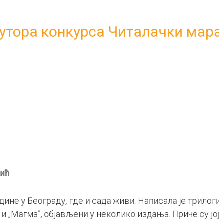
утора конкурса Читалачки мара
вић
одине у Београду, где и сада живи. Написала је трилог
 и „Магма”, објављени у неколико издања. Приче су ј