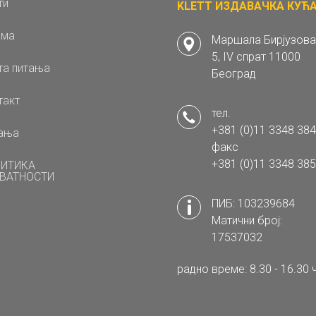
ти
KLETT ИЗДАВАЧКА КУЋА 
ама
Маршала Бирјузова
5, IV спрат 11000
та питања
Београд
такт
тел.
+381 (0)11 3348 384
ања
факс
+381 (0)11 3348 385
ИТИКА
ВАТНОСТИ
ПИБ: 103239684
Матични број:
17537032
радно време: 8.30 - 16.30