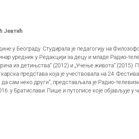
ћ Јевтић
одине у Београду. Студирала је педагогију на Филозоф
нар уредник у Редакцији за децу и младе Радио-теле
Прича из детињства” (2012) и „Учење живота” (2015). 
карска представа која је учествовала на 24. Фестив
, да сам неко други”, представљала је Радио-телеви
016. у Братислави. Пише и путописе које објављује у ч