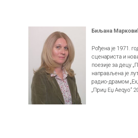
Биљана Маркови
Рођена је 1971. г
сценариста и нови
поезије за децу „
направљена је лут
радио-драмом „Ех
„Приџ Еџ Аеqуо” 2