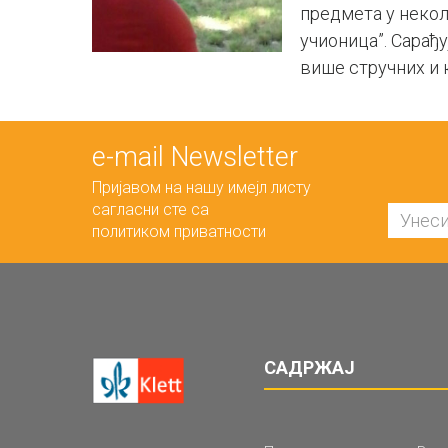
предмета у некол
учионица”. Сарађ
више стручних и 
е-mail Newsletter
Пријавом на нашу имејл листу
сагласни сте са
политиком приватности
САДРЖАЈ