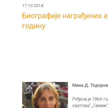
17.10.2018.
Биографије награђених а
годину
Мина Д. Тодоро
Рођена је 1964. г
светова”, „Гамиж”