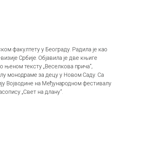
ском факултету у Београду. Радила је као
визије Србије. Објавила је две књиге
По њеном тексту „Веселкова прича”,
алу монодраме за децу у Новом Саду. Са
зију Војводине на Међународном фестивалу
асопису „Свет на длану”.