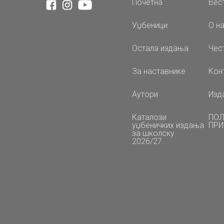
Почетна
Вес
Уџбеници
О н
Остала издања
Чес
За наставнике
Кон
Аутори
Изд
Каталози
ПОЛ
уџбеничких издања
ПРИ
за школску
2026/27.