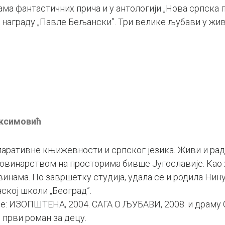
ма фантастичних прича и у антологији „Нова српска 
е награду „Павле Бељански”. Три велике љубави у жив
ксимовић
аративне књижевности и српског језика. Живи и ради 
винарством на просторима бивше Југославије. Као хо
винама. По завршетку студија, удала се и родила Нину
кој школи „Београд”.
ане: ИЗОПШТЕНА, 2004. САГА О ЉУБАВИ, 2008. и дра
први роман за децу.