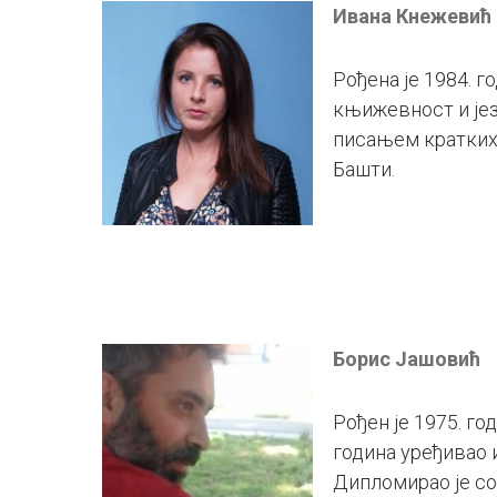
Ивана Кнежевић
Рођена је 1984. г
књижевност и јез
писањем кратких 
Башти.
Борис Јашовић
Рођен је 1975. го
година уређивао и
Дипломирао је со