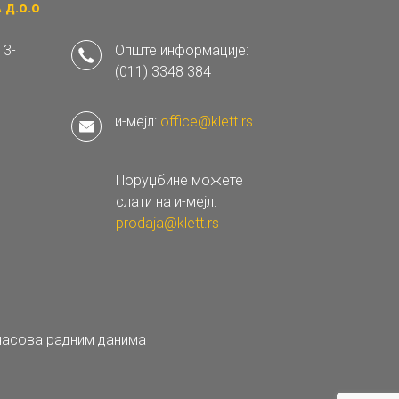
д.о.о
 3-
Опште информације:
(011) 3348 384
и-мејл:
office@klett.rs
Поруџбине можете
слати на и-мејл:
prodaja@klett.rs
 часова радним данима