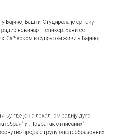
 у Бајиној Башти. Студирала је српску
 радио новинар – спикер. Бави се
х. Са ћерком и супругом живи у Бајиној
цињу где је на локалном радију дуго
латобран” и „Повратак отписаних”.
реенутно предаје групу општеобразовних