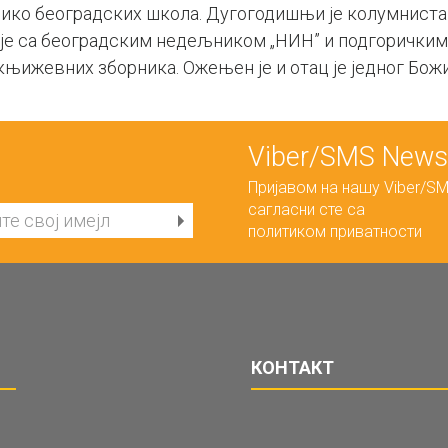
ико београдских школа. Дугогодишњи је колумниста „Д
ује са београдским недељником „НИН” и подгоричким 
књижевних зборника. Ожењен је и отац је једног Бож
Viber/SMS Newsl
Пријавом на нашу Viber/SM
сагласни сте са
политиком приватности
КОНТАКТ