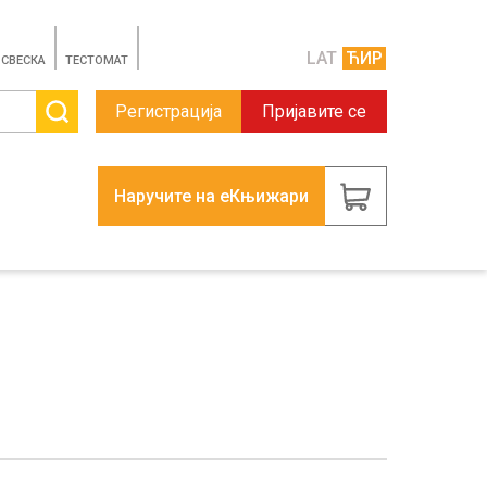
LAT
ЋИР
 СВЕСКА
TЕСТОМАТ
Регистрација
Пријавите се
Наручите на еКњижари