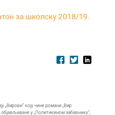
тон за школску 2018/19.
ију „Вирови” коју чине романи „Вир
ој објављиване у „Политикином забавнику”,