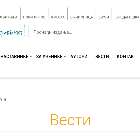
-КЊИЖАРА
НОВИ ЛОГОС
ФРЕСКА
E-УЧИОНИЦА
E-УЧИ
Е-ПЕДАГОШКА
 НАСТАВНИКЕ
ЗА УЧЕНИКЕ
АУТОРИ
ВЕСТИ
КОНТАКТ
Биографије награђених аутора конкурса Читалачки маратон за школску 2018/19. годину
Вести