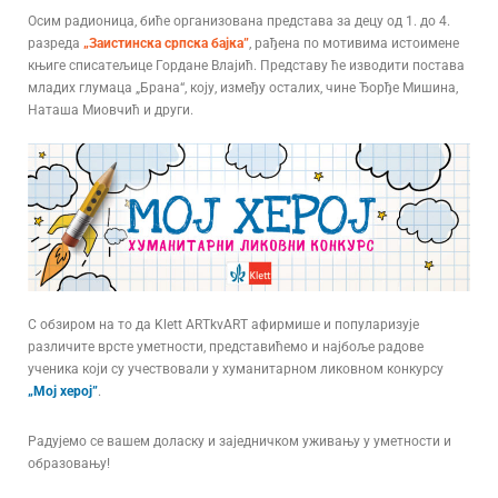
Осим радионица, биће организована представа за децу од 1. до 4.
разреда
„Заистинска српска бајка”
, рађена по мотивима истоимене
књиге списатељице Гордане Влајић. Представу ће изводити постава
младих глумаца „Брана“, коју, између осталих, чине Ђорђе Мишина,
Наташа Миовчић и други.
С обзиром на то да Klett ARTkvART афирмише и популаризује
различите врсте уметности, представићемо и најбоље радове
ученика који су учествовали у хуманитарном ликовном конкурсу
„Мој херој”
.
Радујемо се вашем доласку и заједничком уживању у уметности и
образовању!