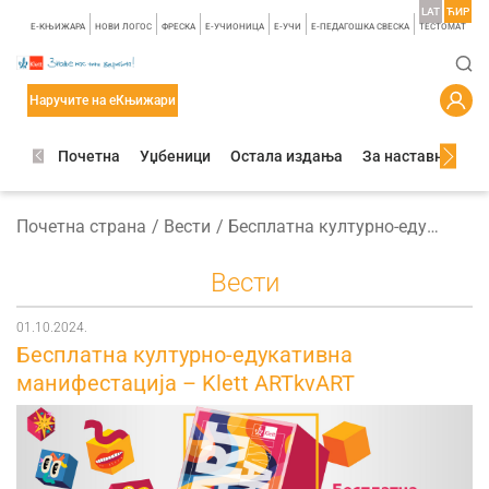
LAT
ЋИР
E-КЊИЖАРА
НОВИ ЛОГОС
ФРЕСКА
E-УЧИОНИЦА
E-УЧИ
Е-ПЕДАГОШКА СВЕСКА
TЕСТОМАТ
Наручите на еКњижари
Почетна
Уџбеници
Остала издања
За наставнике
Почетна страна
Вести
Бесплатнa културно-едукативна манифестација – Klett ARTkvART
Вести
01.10.2024.
Бесплатнa културно-едукативна
манифестација – Klett ARTkvART