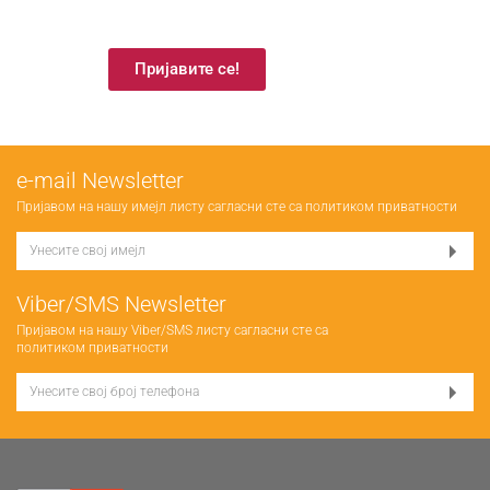
Пријавите се!
е-mail Newsletter
Пријавом на нашу имејл листу сагласни сте са
политиком приватности
Viber/SMS Newsletter
Пријавом на нашу Viber/SMS листу сагласни сте са
политиком приватности