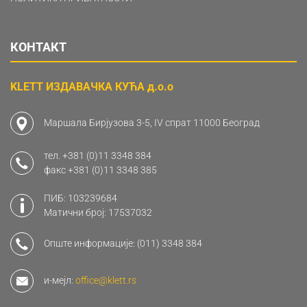
КОНТАКТ
KLETT ИЗДАВАЧКА КУЋА д.о.о
Маршала Бирјузова 3-5, IV спрат 11000 Београд
тел.
+381 (0)11 3348 384
факс
+381 (0)11 3348 385
ПИБ: 103239684
Матични број: 17537032
Опште информације:
(011) 3348 384
и-мејл:
office@klett.rs