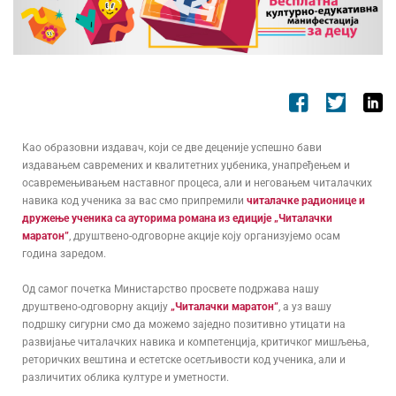
Као образовни издавач, који се две деценије успешно бави
издавањем савремених и квалитетних уџбеника, унапређењем и
осавремењивањем наставног процеса, али и неговањем читалачких
навика код ученика за вас смо припремили
читалачке радионице и
дружење ученика са ауторима романа из едиције „Читалачки
маратон”
, друштвено-одговорне акције коју организујемо осам
година заредом.
Од самог почетка Министарство просвете подржава нашу
друштвено-одговорну акцију
„Читалачки маратон”
, а уз вашу
подршку сигурни смо да можемо заједно позитивно утицати на
развијање читалачких навика и компетенција, критичког мишљења,
реторичких вештина и естетске осетљивости код ученика, али и
различитих облика културе и уметности.