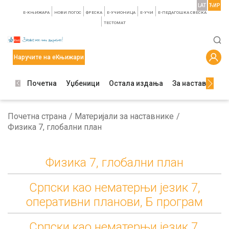
LAT
ЋИР
E-КЊИЖАРА
НОВИ ЛОГОС
ФРЕСКА
E-УЧИОНИЦА
E-УЧИ
Е-ПЕДАГОШКА СВЕСКА
TЕСТОМАТ
Наручите на еКњижари
Почетна
Уџбеници
Остала издања
За наставнике
Почетна страна
Материјали за наставнике
Физика 7, глобални план
Физика 7, глобални план
Српски као нематерњи језик 7,
оперативни планови, Б програм
Српски као нематерњи језик 7,