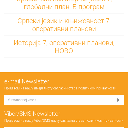
глобални план, Б програм
Српски језик и књижевност 7,
оперативни планови
Историја 7, оперативни планови,
НОВО
е-mail Newsletter
Пријавом на нашу имејл листу сагласни сте са
политиком приватности
Viber/SMS Newsletter
Пријавом на нашу Viber/SMS листу сагласни сте са
политиком приватности